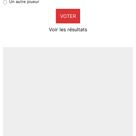
Un autre joueur
9%
VOTER
Neal Maupay
4%
Voir les résultats
Amine Harit
3%
Faris Moumbagna
4%
Un autre joueur
5%
1664 personnes ont participé aux votes.