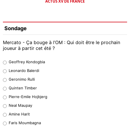
ACTUS XV DE FRANCE
Sondage
Mercato - Ça bouge à l’OM : Qui doit être le prochain
joueur à partir cet été ?
Geoffrey Kondogbia
Geoffrey Kondogbia
38%
Leonardo Balerdi
Leonardo Balerdi
Geronimo Rulli
32%
Quinten Timber
Geronimo Rulli
Pierre-Emile Hojbjerg
5%
Neal Maupay
Quinten Timber
Amine Harit
1%
Faris Moumbagna
Pierre-Emile Hojbjerg