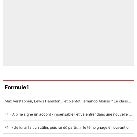
Formule1
Max Verstappen, Lewis Hamilton… et bientôt Fernando Alonso ? Le classement des pilotes les mieux payés en Formule 1 risque de changer !
F1 - Alpine signe un accord «impensable» et va entrer dans une nouvelle dimension : Grande nouvelle pour Pierre Gasly !
F1 : « Je lui ai fait un câlin, puis j’ai dû partir...», le témoignage émouvant de Max Verstappen sur sa fille