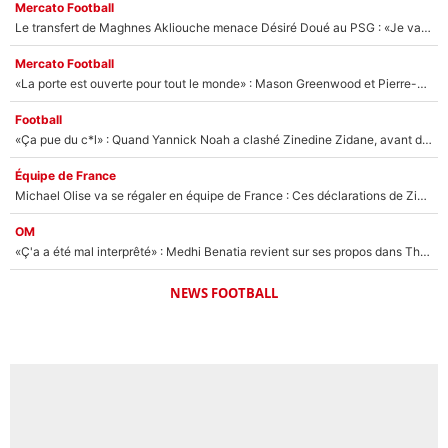
Mercato Football
Le transfert de Maghnes Akliouche menace Désiré Doué au PSG : «Je valide à 200%»
Mercato Football
«La porte est ouverte pour tout le monde» : Mason Greenwood et Pierre-Emerick Aubameyang ont quitté l'OM, Amine Gouiri balance sur la suite du mercato et sur la réaction du vestiaire !
Football
«Ça pue du c*l» : Quand Yannick Noah a clashé Zinedine Zidane, avant de se faire recadrer par le nouveau sélectionneur de l'équipe de France !
Équipe de France
Michael Olise va se régaler en équipe de France : Ces déclarations de Zinedine Zidane qui prouvent qu'il va tout miser sur la star du Bayern Munich !
OM
«Ç'a a été mal interprêté» : Medhi Benatia revient sur ses propos dans The Bridge et précise ses conditions pour rejoindre le PSG !
NEWS FOOTBALL