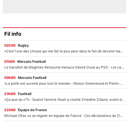
Fil info
02h30
Rugby
«C’est l'une des choses qui me fait le plus peur dans le fait de devenir maman» : En couple avec Antoine Dupont, Iris Mittenaere s'inquiète déjà pour ses futurs enfants !
01h00
Mercato Football
Le transfert de Maghnes Akliouche menace Désiré Doué au PSG : «Je valide à 200%»
00h00
Mercato Football
«La porte est ouverte pour tout le monde» : Mason Greenwood et Pierre-Emerick Aubameyang ont quitté l'OM, Amine Gouiri balance sur la suite du mercato et sur la réaction du vestiaire !
23h00
Football
«Ça pue du c*l» : Quand Yannick Noah a clashé Zinedine Zidane, avant de se faire recadrer par le nouveau sélectionneur de l'équipe de France !
22h00
Équipe de France
Michael Olise va se régaler en équipe de France : Ces déclarations de Zinedine Zidane qui prouvent qu'il va tout miser sur la star du Bayern Munich !