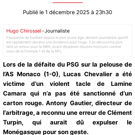
Publié le 1 décembre 2025 à 23h30
Hugo Chirossel
-
Journaliste
Passionné de football depuis le plus jeune âge, devenir journaliste sportif
est rapidement devenu une évidence pour Hugo. Il se découvrira plus
tard un amour pour la NBA, avant d’explorer d’autres horizons comme
ceux de la Formule 1 et de la NFL.
Lors de la défaite du PSG sur la pelouse de
l’AS Monaco (1-0), Lucas Chevalier a été
victime d’un violent tacle de Lamine
Camara qui n’a pas été sanctionné d’un
carton rouge. Antony Gautier, directeur de
l’arbitrage, a reconnu une erreur de Clément
Turpin, qui aurait dû expulser le
Monégasque pour son geste.