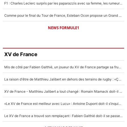
F1 : Charles Leclerc surpris par les paparazzis avec sa femme, les rumeurs étaient vraies !
Comme pour le final du Tour de France, Esteban Ocon propose un Grand Prix de Formule 1 à Paris : «Autour de l’Arc de Triomphe, ce serait génial» !
NEWS FORMULE1
XV de France
Mis de côté par Fabien Galthié, un joueur du XV de France partage sa frustration : «ils ne me l’ont pas dit tout de suite»
La raison d'être de Matthieu Jalibert en dehors des terrains de rugby : «Ça m'atteint autant que si tu touches à un membre de ma famille»
XV de France - Matthieu Jalibert a tout changé : Romain Ntamack doit-il s’inquiéter pour sa place à un an de la Coupe du monde ?
«Le XV de France est meilleur avec Lucu» : Antoine Dupont doit-il s’inquiéter pour sa place ?
Le XV de France a trouvé son remplaçant : Fabien Galthié doit-il se passer d'Antoine Dupont ?