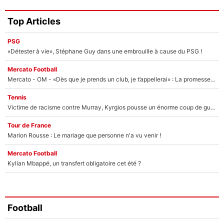
Top Articles
PSG
«Détester à vie», Stéphane Guy dans une embrouille à cause du PSG !
Mercato Football
Mercato - OM - «Dès que je prends un club, je t’appellerai» : La promesse de Marcelino au moment de claquer la porte
Tennis
Victime de racisme contre Murray, Kyrgios pousse un énorme coup de gueule !
Tour de France
Marion Rousse : Le mariage que personne n'a vu venir !
Mercato Football
Kylian Mbappé, un transfert obligatoire cet été ?
Football