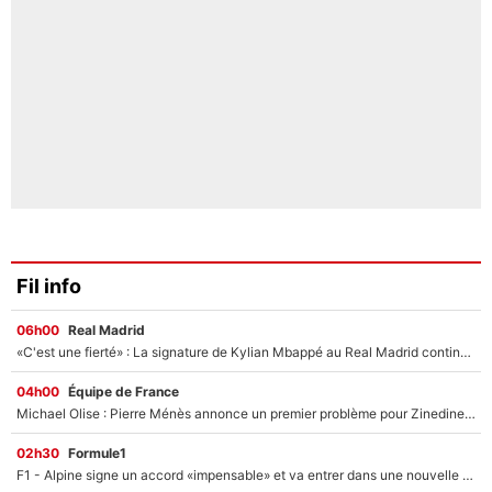
Fil info
06h00
Real Madrid
«C'est une fierté» : La signature de Kylian Mbappé au Real Madrid continue de régaler l'Espagne
04h00
Équipe de France
Michael Olise : Pierre Ménès annonce un premier problème pour Zinedine Zidane en équipe de France
02h30
Formule1
F1 - Alpine signe un accord «impensable» et va entrer dans une nouvelle dimension : Grande nouvelle pour Pierre Gasly !