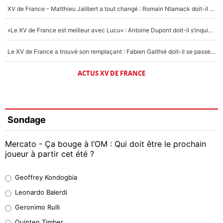
XV de France - Matthieu Jalibert a tout changé : Romain Ntamack doit-il s’inquiéter pour sa place à un an de la Coupe du monde ?
«Le XV de France est meilleur avec Lucu» : Antoine Dupont doit-il s’inquiéter pour sa place ?
Le XV de France a trouvé son remplaçant : Fabien Galthié doit-il se passer d'Antoine Dupont ?
ACTUS XV DE FRANCE
Sondage
Mercato - Ça bouge à l’OM : Qui doit être le prochain
joueur à partir cet été ?
Geoffrey Kondogbia
Geoffrey Kondogbia
38%
Leonardo Balerdi
Leonardo Balerdi
Geronimo Rulli
32%
Quinten Timber