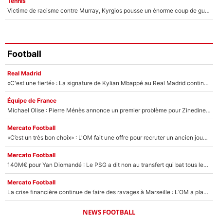
Tennis
Victime de racisme contre Murray, Kyrgios pousse un énorme coup de gueule !
Football
Real Madrid
«C'est une fierté» : La signature de Kylian Mbappé au Real Madrid continue de régaler l'Espagne
Équipe de France
Michael Olise : Pierre Ménès annonce un premier problème pour Zinedine Zidane en équipe de France
Mercato Football
«C’est un très bon choix» : L'OM fait une offre pour recruter un ancien joueur du PSG... et c'est validé dans l'After Foot !
Mercato Football
140M€ pour Yan Diomandé : Le PSG a dit non au transfert qui bat tous les records sur le mercato
Mercato Football
La crise financière continue de faire des ravages à Marseille : L’OM a placé 12 joueurs sur le marché des transferts… et ça pourrait lui rapporter près de 100M€ !
NEWS FOOTBALL