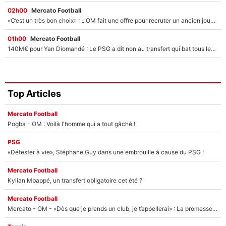
02h00
Mercato Football
«C’est un très bon choix» : L'OM fait une offre pour recruter un ancien joueur du PSG... et c'est validé dans l'After Foot !
01h00
Mercato Football
140M€ pour Yan Diomandé : Le PSG a dit non au transfert qui bat tous les records sur le mercato
Top Articles
Mercato Football
Pogba - OM : Voilà l'homme qui a tout gâché !
PSG
«Détester à vie», Stéphane Guy dans une embrouille à cause du PSG !
Mercato Football
Kylian Mbappé, un transfert obligatoire cet été ?
Mercato Football
Mercato - OM - «Dès que je prends un club, je t’appellerai» : La promesse de Marcelino au moment de claquer la porte