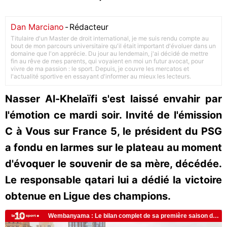
Dan Marciano
-
Rédacteur
Titulaire d'un Master de droit international, je me suis rendu compte au
bout de mon parcours universitaire qu'il était important d'évoluer dans un
domaine que l'on apprécie. Du jour au lendemain, j'ai décidé de mettre
fin au rêve de mes parents, qui voyaient en moi un futur avocat, pour
vivre de ma passion : le sport. Depuis, je couvre les mercatos et
l'actualité sportive en essayant d'informer au mieux les lecteurs.
Nasser Al-Khelaïfi s'est laissé envahir par
l'émotion ce mardi soir. Invité de l'émission
C à Vous sur France 5, le président du PSG
a fondu en larmes sur le plateau au moment
d'évoquer le souvenir de sa mère, décédée.
Le responsable qatari lui a dédié la victoire
obtenue en Ligue des champions.