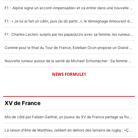
F1 - Alpine signe un accord «impensable» et va entrer dans une nouvelle dimension : Grande nouvelle pour Pierre Gasly !
F1 : « Je lui ai fait un câlin, puis j’ai dû partir...», le témoignage émouvant de Max Verstappen sur sa fille
F1 : Charles Leclerc surpris par les paparazzis avec sa femme, les rumeurs étaient vraies !
Comme pour le final du Tour de France, Esteban Ocon propose un Grand Prix de Formule 1 à Paris : «Autour de l’Arc de Triomphe, ce serait génial» !
Nouvelle rumeur autour de la santé de Michael Schumacher : Sa femme Corinna sort du silence
NEWS FORMULE1
XV de France
Mis de côté par Fabien Galthié, un joueur du XV de France partage sa frustration : «ils ne me l’ont pas dit tout de suite»
La raison d'être de Matthieu Jalibert en dehors des terrains de rugby : «Ça m'atteint autant que si tu touches à un membre de ma famille»