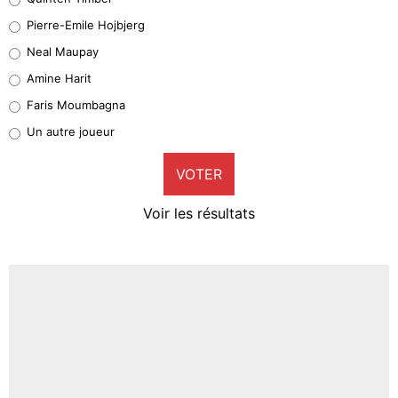
Geronimo Rulli
Pierre-Emile Hojbjerg
5%
Neal Maupay
Quinten Timber
Amine Harit
1%
Faris Moumbagna
Pierre-Emile Hojbjerg
Un autre joueur
9%
VOTER
Neal Maupay
4%
Voir les résultats
Amine Harit
3%
Faris Moumbagna
5%
Un autre joueur
5%
1547 personnes ont participé aux votes.