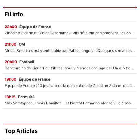
Fil info
22h00
Équipe de France
Zinédine Zidane et Didier Deschamps : «Ils n’étaient pas proches», les confidences d’un membre de l’équipe de France 1998 sur leur relation spéciale
21h00
OM
Medhi Benatia s'est «senti trahi» par Pablo Longoria : Quelques semaines après son départ, l'ancien directeur de football de l'OM règle ses comptes
20h00
Football
Des terrains de Ligue 1 au tribunal pour violences conjugales : Un arbitre français encourt une peine de 18 mois de prison !
19h00
Équipe de France
Equipe de France : 10 jours après la nomination de Zinedine Zidane, c'est au tour de son fils de prendre un nouveau départ !
18h15
Formule1
Max Verstappen, Lewis Hamilton… et bientôt Fernando Alonso ? Le classement des pilotes les mieux payés en Formule 1 risque de changer !
Top Articles