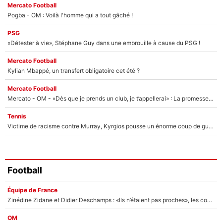
Mercato Football
Pogba - OM : Voilà l'homme qui a tout gâché !
PSG
«Détester à vie», Stéphane Guy dans une embrouille à cause du PSG !
Mercato Football
Kylian Mbappé, un transfert obligatoire cet été ?
Mercato Football
Mercato - OM - «Dès que je prends un club, je t’appellerai» : La promesse de Marcelino au moment de claquer la porte
Tennis
Victime de racisme contre Murray, Kyrgios pousse un énorme coup de gueule !
Football
Équipe de France
Zinédine Zidane et Didier Deschamps : «Ils n’étaient pas proches», les confidences d’un membre de l’équipe de France 1998 sur leur relation spéciale
OM