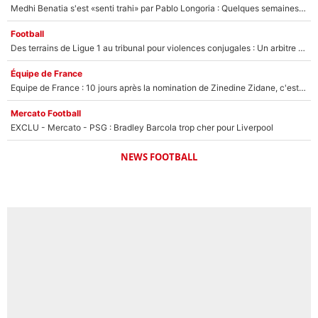
Medhi Benatia s'est «senti trahi» par Pablo Longoria : Quelques semaines après son départ, l'ancien directeur de football de l'OM règle ses comptes
Football
Des terrains de Ligue 1 au tribunal pour violences conjugales : Un arbitre français encourt une peine de 18 mois de prison !
Équipe de France
Equipe de France : 10 jours après la nomination de Zinedine Zidane, c'est au tour de son fils de prendre un nouveau départ !
Mercato Football
EXCLU - Mercato - PSG : Bradley Barcola trop cher pour Liverpool
NEWS FOOTBALL