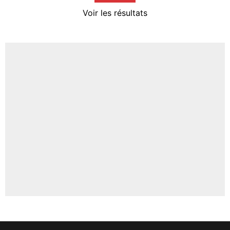
4%
Voir les résultats
Amine Harit
3%
Faris Moumbagna
4%
Un autre joueur
5%
1615 personnes ont participé aux votes.