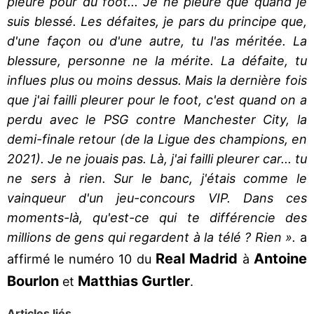
pleuré pour du foot... Je ne pleure que quand je
suis blessé. Les défaites, je pars du principe que,
d'une façon ou d'une autre, tu l'as méritée. La
blessure, personne ne la mérite. La défaite, tu
influes plus ou moins dessus. Mais la dernière fois
que j'ai failli pleurer pour le foot, c'est quand on a
perdu avec le PSG contre Manchester City, la
demi-finale retour (de la Ligue des champions, en
2021). Je ne jouais pas. Là, j'ai failli pleurer car... tu
ne sers à rien. Sur le banc, j'étais comme le
vainqueur d'un jeu-concours VIP. Dans ces
moments-là, qu'est-ce qui te différencie des
millions de gens qui regardent à la télé ? Rien ».
a
Real Madrid
Antoine
affirmé le numéro 10 du
à
Bourlon
Matthias Gurtler
et
.
Articles liés