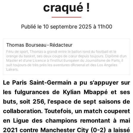
craqué !
Publié le 10 septembre 2025 à 11h00
Thomas Bourseau
-
Rédacteur
Féru de sport, Thomas a grandi entre le ballon rond du football et le
orange du basket, ses deux coups de cœur depuis toujours. Diplômé d’un
Master et d’une Licence à l’Institut Européen du Journalisme de Paris, il
suit toujours de très près les aventures d’Arsenal et des Los Angeles
Lakers.
Le Paris Saint-Germain a pu s'appuyer sur
les fulgurances de Kylian Mbappé et ses
buts, soit 256, l'espace de sept saisons de
collaboration. Toutefois, un match couperet
en Ligue des champions remontant à mai
2021 contre Manchester City (0-2) a laissé