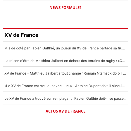
NEWS FORMULE1
XV de France
Mis de côté par Fabien Galthié, un joueur du XV de France partage sa frustration : «ils ne me l’ont pas dit tout de suite»
La raison d'être de Matthieu Jalibert en dehors des terrains de rugby : «Ça m'atteint autant que si tu touches à un membre de ma famille»
XV de France - Matthieu Jalibert a tout changé : Romain Ntamack doit-il s’inquiéter pour sa place à un an de la Coupe du monde ?
«Le XV de France est meilleur avec Lucu» : Antoine Dupont doit-il s’inquiéter pour sa place ?
Le XV de France a trouvé son remplaçant : Fabien Galthié doit-il se passer d'Antoine Dupont ?
ACTUS XV DE FRANCE