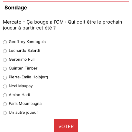
Sondage
Mercato - Ça bouge à l’OM : Qui doit être le prochain
joueur à partir cet été ?
Geoffrey Kondogbia
Geoffrey Kondogbia
38%
Leonardo Balerdi
Leonardo Balerdi
Geronimo Rulli
32%
Quinten Timber
Geronimo Rulli
Pierre-Emile Hojbjerg
5%
Neal Maupay
Quinten Timber
Amine Harit
1%
Faris Moumbagna
Pierre-Emile Hojbjerg
Un autre joueur
9%
VOTER
Neal Maupay