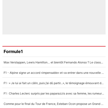
Formule1
Max Verstappen, Lewis Hamilton… et bientôt Fernando Alonso ? Le classement des pilotes les mieux payés en Formule 1 risque de changer !
F1 - Alpine signe un accord «impensable» et va entrer dans une nouvelle dimension : Grande nouvelle pour Pierre Gasly !
F1 : « Je lui ai fait un câlin, puis j’ai dû partir...», le témoignage émouvant de Max Verstappen sur sa fille
F1 : Charles Leclerc surpris par les paparazzis avec sa femme, les rumeurs étaient vraies !
Comme pour le final du Tour de France, Esteban Ocon propose un Grand Prix de Formule 1 à Paris : «Autour de l’Arc de Triomphe, ce serait génial» !