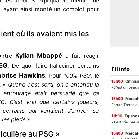
taines théories expliquaient même que
a, ayant ainsi monté un complot pour
ent où ils avaient mis les
Kylian Mbappé
contre
a fait réagir
SG
. De quoi faire halluciner certains
Fil info
abrice Hawkins
. Pour
100% PSG,
le
13h00
Omnisp
: «
Quand c’est sorti, on a entendu la
entourage était persuadé que ça
12h00
Mercato
. C’est vrai que certains joueurs,
certains qui venaient d’arriver se
11h00
Équipe 
 les pieds
».
iculière au PSG »
10h00
Mercato