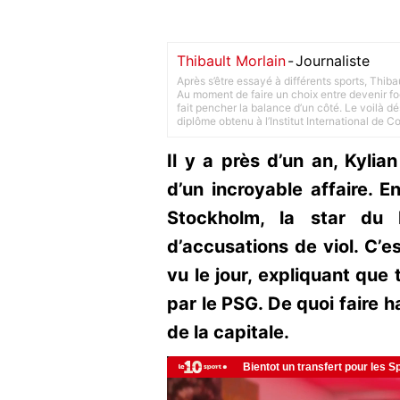
Thibault Morlain
-
Journaliste
Après s’être essayé à différents sports, Thiba
Au moment de faire un choix entre devenir foot
fait pencher la balance d’un côté. Le voilà d
diplôme obtenu à l’Institut International de 
Il y a près d’un an, Kyli
d’un incroyable affaire. E
Stockholm, la star du R
d’accusations de viol. C’es
vu le jour, expliquant que
par le PSG. De quoi faire h
de la capitale.