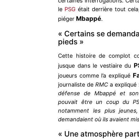
certaines interrogations. Cer
le
PSG
était derrière tout cel
Mbappé
piéger
.
« Certains se demandai
pieds »
Cette histoire de complot 
P
jusque dans le vestiaire du
F
joueurs comme l’a expliqué
journaliste de
RMC
a expliqué 
défense de Mbappé et son 
pouvait être un coup du PSG
notamment les plus jeunes, 
demandaient où ils avaient mis
« Une atmosphère part