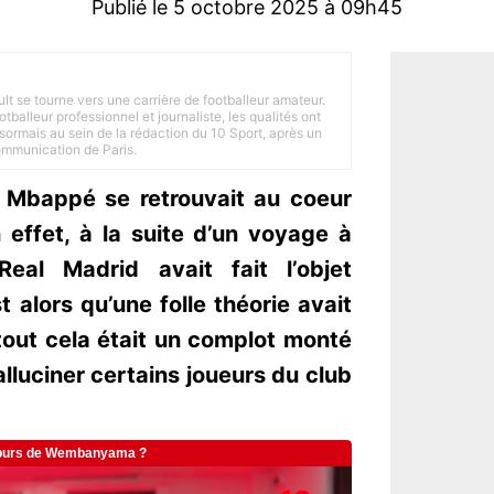
Publié le 5 octobre 2025 à 09h45
ult se tourne vers une carrière de footballeur amateur.
balleur professionnel et journaliste, les qualités ont
ésormais au sein de la rédaction du 10 Sport, après un
Communication de Paris.
an Mbappé se retrouvait au coeur
n effet, à la suite d’un voyage à
eal Madrid avait fait l’objet
t alors qu’une folle théorie avait
 tout cela était un complot monté
alluciner certains joueurs du club