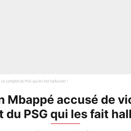
Le complot du PSG qui les fait halluciner !
n Mbappé accusé de vio
du PSG qui les fait hal