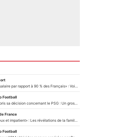
ort
«C'est un beau salaire par rapport à 90 % des Français» : Voilà combien touchait Nelson Monfort sur France Télévisions avant de rejoindre CNews
 Football
Ferran Torres a pris sa décision concernant le PSG : Un gros club étranger prêt à relancer le feuilleton pour la signature du champion du monde 2026 !
de France
«Il est très heureux et impatient» : Les révélations de la famille Zidane sur sa prise de pouvoir en équipe de France !
 Football