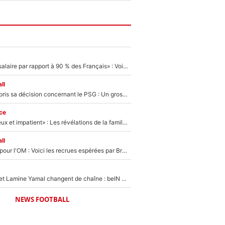
«C'est un beau salaire par rapport à 90 % des Français» : Voilà combien touchait Nelson Monfort sur France Télévisions avant de rejoindre CNews
ll
Ferran Torres a pris sa décision concernant le PSG : Un gros club étranger prêt à relancer le feuilleton pour la signature du champion du monde 2026 !
ce
«Il est très heureux et impatient» : Les révélations de la famille Zidane sur sa prise de pouvoir en équipe de France !
ll
Plus de 100M€ pour l'OM : Voici les recrues espérées par Bruno Genesio et Grégory Lorenzi après l’opération dégraissage
Kylian Mbappé et Lamine Yamal changent de chaîne : beIN SPORTS ne digère pas cette décision historique et prédit un fiasco pour la Liga
NEWS FOOTBALL