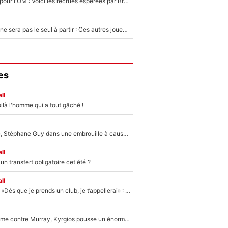
Plus de 100M€ pour l'OM : Voici les recrues espérées par Bruno Genesio et Grégory Lorenzi après l’opération dégraissage
Thomas Ramos ne sera pas le seul à partir : Ces autres joueurs du XV de France pourraient aussi quitter le Stade Toulousain, un club de Top 14 est déjà sur les rangs
es
ll
ilà l'homme qui a tout gâché !
«Détester à vie», Stéphane Guy dans une embrouille à cause du PSG !
ll
n transfert obligatoire cet été ?
ll
Mercato - OM - «Dès que je prends un club, je t’appellerai» : La promesse de Marcelino au moment de claquer la porte
Victime de racisme contre Murray, Kyrgios pousse un énorme coup de gueule !