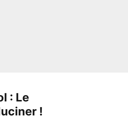
l : Le
luciner !