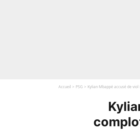
Accueil
PSG
Kylian Mbappé accusé de viol : 
Kylia
complot 