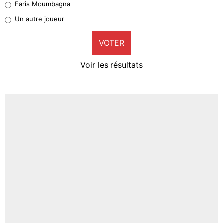
Faris Moumbagna
Pierre-Emile Hojbjerg
Un autre joueur
9%
VOTER
Neal Maupay
4%
Voir les résultats
Amine Harit
3%
Faris Moumbagna
4%
Un autre joueur
5%
1666 personnes ont participé aux votes.