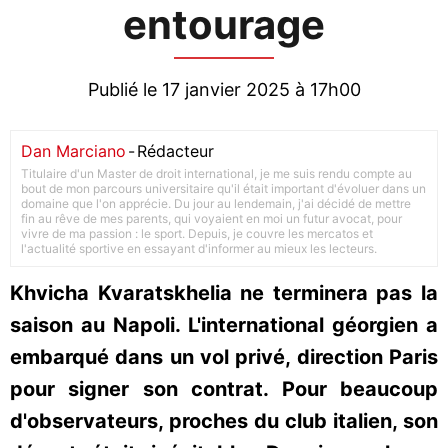
entourage
Publié le 17 janvier 2025 à 17h00
Dan Marciano
-
Rédacteur
Titulaire d'un Master de droit international, je me suis rendu compte au
bout de mon parcours universitaire qu'il était important d'évoluer dans un
domaine que l'on apprécie. Du jour au lendemain, j'ai décidé de mettre
fin au rêve de mes parents, qui voyaient en moi un futur avocat, pour
vivre de ma passion : le sport. Depuis, je couvre les mercatos et
l'actualité sportive en essayant d'informer au mieux les lecteurs.
Khvicha Kvaratskhelia ne terminera pas la
saison au Napoli. L'international géorgien a
embarqué dans un vol privé, direction Paris
pour signer son contrat. Pour beaucoup
d'observateurs, proches du club italien, son