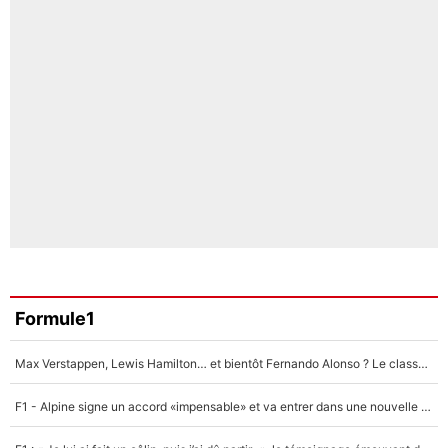
Formule1
Max Verstappen, Lewis Hamilton… et bientôt Fernando Alonso ? Le classement des pilotes les mieux payés en Formule 1 risque de changer !
F1 - Alpine signe un accord «impensable» et va entrer dans une nouvelle dimension : Grande nouvelle pour Pierre Gasly !