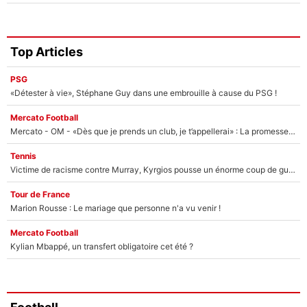
Top Articles
PSG
«Détester à vie», Stéphane Guy dans une embrouille à cause du PSG !
Mercato Football
Mercato - OM - «Dès que je prends un club, je t’appellerai» : La promesse de Marcelino au moment de claquer la porte
Tennis
Victime de racisme contre Murray, Kyrgios pousse un énorme coup de gueule !
Tour de France
Marion Rousse : Le mariage que personne n'a vu venir !
Mercato Football
Kylian Mbappé, un transfert obligatoire cet été ?