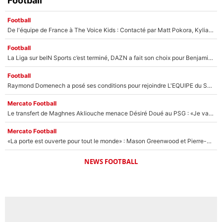
Football
Football
De l'équipe de France à The Voice Kids : Contacté par Matt Pokora, Kylian Mbappé a accepté de jouer un rôle inédit sur TF1 !
Football
La Liga sur beIN Sports c’est terminé, DAZN a fait son choix pour Benjamin Da Silva et Omar Da Fonseca !
Football
Raymond Domenech a posé ses conditions pour rejoindre L'EQUIPE du Soir : Il refuse de faire l'émission avec un autre chroniqueur !
Mercato Football
Le transfert de Maghnes Akliouche menace Désiré Doué au PSG : «Je valide à 200%»
Mercato Football
«La porte est ouverte pour tout le monde» : Mason Greenwood et Pierre-Emerick Aubameyang ont quitté l'OM, Amine Gouiri balance sur la suite du mercato et sur la réaction du vestiaire !
NEWS FOOTBALL