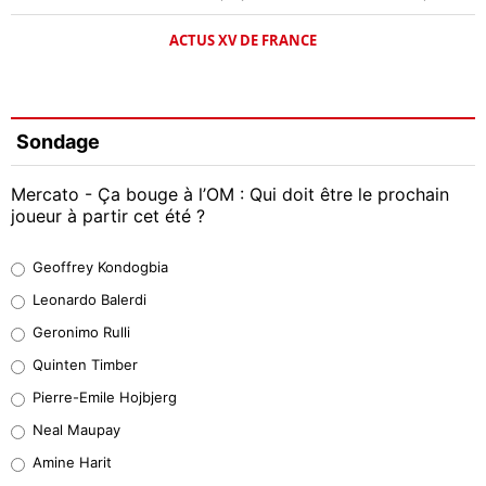
ACTUS XV DE FRANCE
Sondage
Mercato - Ça bouge à l’OM : Qui doit être le prochain
joueur à partir cet été ?
Geoffrey Kondogbia
Geoffrey Kondogbia
38%
Leonardo Balerdi
Leonardo Balerdi
Geronimo Rulli
32%
Quinten Timber
Geronimo Rulli
Pierre-Emile Hojbjerg
5%
Neal Maupay
Quinten Timber
Amine Harit
1%