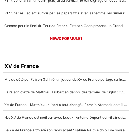
F1 : « Je lui ai fait un câlin, puis j’ai dû partir...», le témoignage émouvant de Max Verstappen sur sa fille
F1 : Charles Leclerc surpris par les paparazzis avec sa femme, les rumeurs étaient vraies !
Comme pour le final du Tour de France, Esteban Ocon propose un Grand Prix de Formule 1 à Paris : «Autour de l’Arc de Triomphe, ce serait génial» !
NEWS FORMULE1
XV de France
Mis de côté par Fabien Galthié, un joueur du XV de France partage sa frustration : «ils ne me l’ont pas dit tout de suite»
La raison d'être de Matthieu Jalibert en dehors des terrains de rugby : «Ça m'atteint autant que si tu touches à un membre de ma famille»
XV de France - Matthieu Jalibert a tout changé : Romain Ntamack doit-il s’inquiéter pour sa place à un an de la Coupe du monde ?
«Le XV de France est meilleur avec Lucu» : Antoine Dupont doit-il s’inquiéter pour sa place ?
Le XV de France a trouvé son remplaçant : Fabien Galthié doit-il se passer d'Antoine Dupont ?