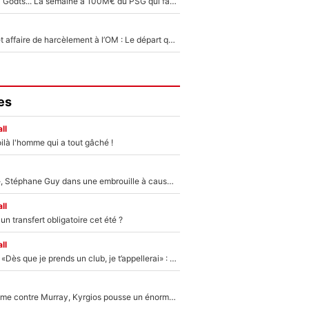
Akliouche, Mika Godts... La semaine à 100M€ du PSG qui fait basculer le mercato du PSG !
Climat toxique et affaire de harcèlement à l’OM : Le départ qui soulage le vestiaire de Bruno Genesio
es
ll
ilà l'homme qui a tout gâché !
«Détester à vie», Stéphane Guy dans une embrouille à cause du PSG !
ll
n transfert obligatoire cet été ?
ll
Mercato - OM - «Dès que je prends un club, je t’appellerai» : La promesse de Marcelino au moment de claquer la porte
Victime de racisme contre Murray, Kyrgios pousse un énorme coup de gueule !