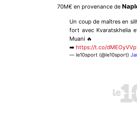
Napl
70M€ en provenance de
Un coup de maîtres en sil
fort avec Kvaratskhelia
Muani 🔥
➡️
https://t.co/dMEOyVVp
— le10sport (@le10sport)
Ja