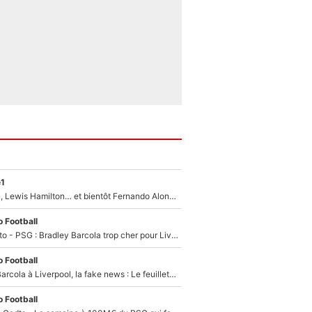
e1
Max Verstappen, Lewis Hamilton… et bientôt Fernando Alonso ? Le classement des pilotes les mieux payés en Formule 1 risque de changer !
 Football
EXCLU - Mercato - PSG : Bradley Barcola trop cher pour Liverpool
 Football
PSG - Bradley Barcola à Liverpool, la fake news : Le feuilleton continue !
 Football