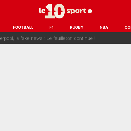
 et bientôt Fernando Alonso ? Le classement des pilotes les mieux p
dley Barcola trop cher pour Liverpool
FOOTBALL
F1
RUGBY
NBA
CO
rpool, la fake news : Le feuilleton continue !
a semaine à 100M€ du PSG qui fait basculer le mercato du PS
e harcèlement à l’OM : Le départ qui soulage le vestiaire de 