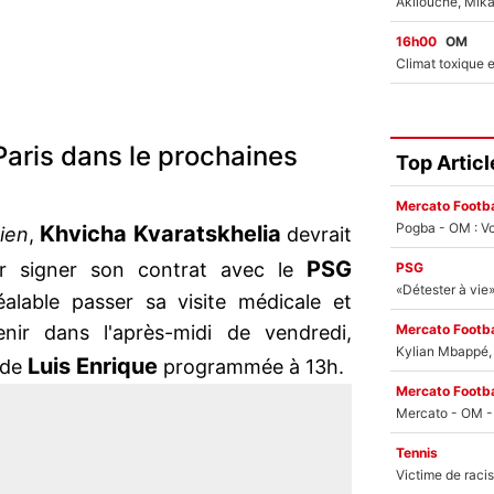
16h00
OM
Paris dans le prochaines
Top Articl
Mercato Footba
Pogba - OM : Vo
Khvicha Kvaratskhelia
sien
,
devrait
PSG
ur signer son contrat avec le
PSG
éalable passer sa visite médicale et
Mercato Footba
rvenir dans l'après-midi de vendredi,
Kylian Mbappé, u
Luis Enrique
 de
programmée à 13h.
Mercato Footba
Tennis