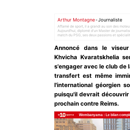
Arthur Montagne
-
Journaliste
Affamé de sport, il a grandi au son des moteu
Aujourd’hui, diplomé d'un Master de journalism
match du PSG, ses deux passions et spéciali
Annoncé dans le viseur
Khvicha Kvaratskhelia s
s'engager avec le club de la
transfert est même immi
l'international géorgien 
puisqu'il devrait découvrir
prochain contre Reims.