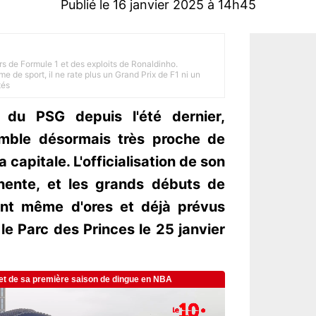
Publié le 16 janvier 2025 à 14h45
rs de Formule 1 et des exploits de Ronaldinho.
e de sport, il ne rate plus un Grand Prix de F1 ni un
tés
 du PSG depuis l'été dernier,
emble désormais très proche de
 capitale. L'officialisation de son
nente, et les grands débuts de
sont même d'ores et déjà prévus
 le Parc des Princes le 25 janvier