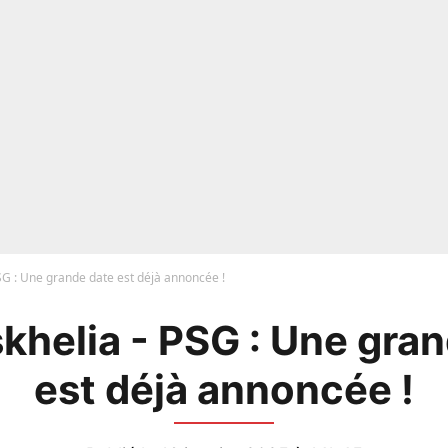
SG : Une grande date est déjà annoncée !
khelia - PSG : Une gra
est déjà annoncée !