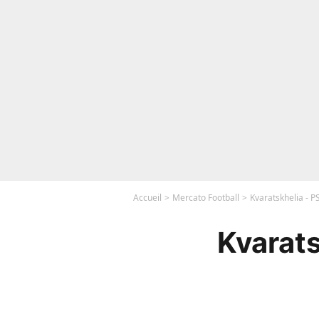
Accueil
Mercato Football
Kvaratskhelia - P
Kvarats