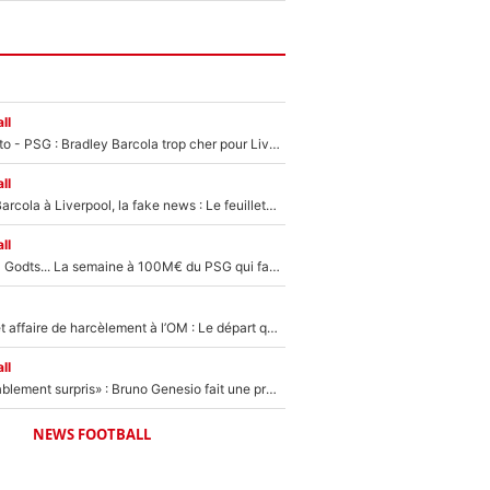
ll
EXCLU - Mercato - PSG : Bradley Barcola trop cher pour Liverpool
ll
PSG - Bradley Barcola à Liverpool, la fake news : Le feuilleton continue !
ll
Akliouche, Mika Godts... La semaine à 100M€ du PSG qui fait basculer le mercato du PSG !
Climat toxique et affaire de harcèlement à l’OM : Le départ qui soulage le vestiaire de Bruno Genesio
ll
«Très, très agréablement surpris» : Bruno Genesio fait une promesse pour la suite du mercato de l’OM et rassure les supporters
NEWS FOOTBALL