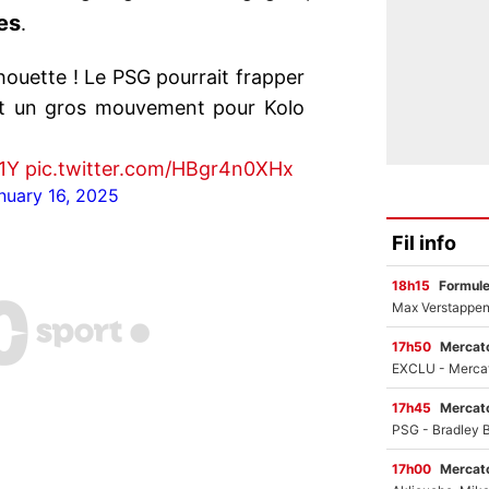
es
.
houette ! Le PSG pourrait frapper
 et un gros mouvement pour Kolo
1Y
pic.twitter.com/HBgr4n0XHx
nuary 16, 2025
Fil info
18h15
Formul
17h50
Mercato
17h45
Mercato
17h00
Mercato