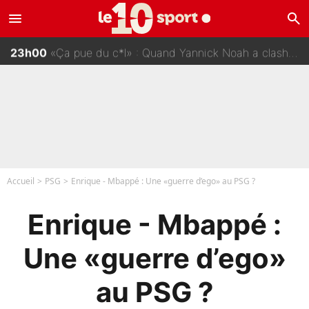
menu
search
00h00
«La porte est ouverte pour tout le monde» : Mason Greenwood et Pierre-Emerick Aubameyang ont quitté l'OM, Amine Gouiri balance sur la suite du mercato et sur la réaction du vestiaire !
23h00
«Ça pue du c*l» : Quand Yannick Noah a clashé Zinedine Zidane, avant de se faire recadrer par le nouveau sélectionneur de l'équipe de France !
22h00
Michael Olise va se régaler en équipe de France : Ces déclarations de Zinedine Zidane qui prouvent qu'il va tout miser sur la star du Bayern Munich !
21h00
«Ç'a a été mal interprêté» : Medhi Benatia revient sur ses propos dans The Bridge et précise ses conditions pour rejoindre le PSG !
Accueil
PSG
Enrique - Mbappé : Une «guerre d’ego» au PSG ?
Enrique - Mbappé :
Une «guerre d’ego»
au PSG ?