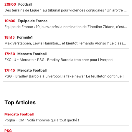
20h00
Football
Des terrains de Ligue 1 au tribunal pour violences conjugales : Un arbitre français encourt une peine de 18 mois de prison !
19h00
Équipe de France
Equipe de France : 10 jours après la nomination de Zinedine Zidane, c'est au tour de son fils de prendre un nouveau départ !
18h15
Formule1
Max Verstappen, Lewis Hamilton… et bientôt Fernando Alonso ? Le classement des pilotes les mieux payés en Formule 1 risque de changer !
17h50
Mercato Football
EXCLU - Mercato - PSG : Bradley Barcola trop cher pour Liverpool
17h45
Mercato Football
PSG - Bradley Barcola à Liverpool, la fake news : Le feuilleton continue !
Top Articles
Mercato Football
Pogba - OM : Voilà l'homme qui a tout gâché !
PSG