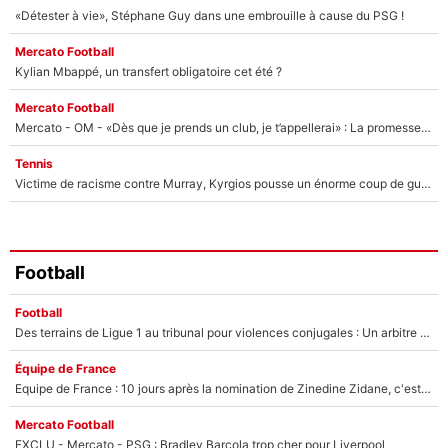
«Détester à vie», Stéphane Guy dans une embrouille à cause du PSG !
Mercato Football
Kylian Mbappé, un transfert obligatoire cet été ?
Mercato Football
Mercato - OM - «Dès que je prends un club, je t’appellerai» : La promesse de Marcelino au moment de claquer la porte
Tennis
Victime de racisme contre Murray, Kyrgios pousse un énorme coup de gueule !
Football
Football
Des terrains de Ligue 1 au tribunal pour violences conjugales : Un arbitre français encourt une peine de 18 mois de prison !
Équipe de France
Equipe de France : 10 jours après la nomination de Zinedine Zidane, c'est au tour de son fils de prendre un nouveau départ !
Mercato Football
EXCLU - Mercato - PSG : Bradley Barcola trop cher pour Liverpool