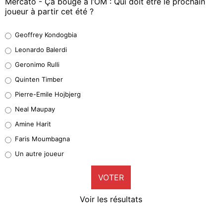
Mercato - Ça bouge à l’OM : Qui doit être le prochain
joueur à partir cet été ?
Geoffrey Kondogbia
Geoffrey Kondogbia
38%
Leonardo Balerdi
Leonardo Balerdi
Geronimo Rulli
32%
Quinten Timber
Geronimo Rulli
Pierre-Emile Hojbjerg
5%
Neal Maupay
Quinten Timber
Amine Harit
1%
Faris Moumbagna
Pierre-Emile Hojbjerg
Un autre joueur
9%
VOTER
Neal Maupay
4%
Voir les résultats
Amine Harit
3%