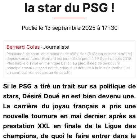
la star du PSG !
Publié le 13 septembre 2025 à 17h30
Bernard Colas
-
Journaliste
Passionné de sport, de cinéma et de télévision (à l’écran comme derrière)
depuis son enfance, Bernard est journaliste pour le 10 Sport depuis 2018.
Plus habile clavier en main que ballon au pied, il décide de couvrir
principalement un sport adulé, critiqué et détesté à la fois (le football) et
un sport qui n’en est pas un (le catch).
Si le PSG a tiré un trait sur sa politique de
stars, Désiré Doué en est bien devenu une.
La carrière du joyau français a pris une
nouvelle tournure en mai dernier après sa
prestation XXL en finale de la Ligue des
champions, de quoi le faire entrer dans le