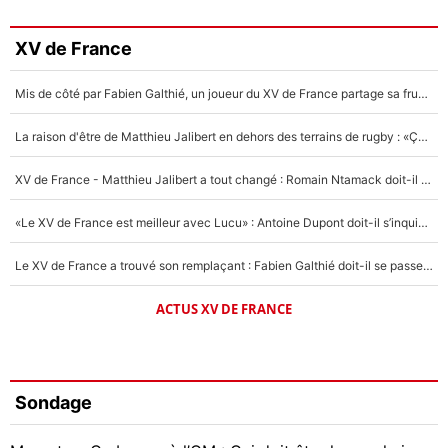
XV de France
Mis de côté par Fabien Galthié, un joueur du XV de France partage sa frustration : «ils ne me l’ont pas dit tout de suite»
La raison d'être de Matthieu Jalibert en dehors des terrains de rugby : «Ça m'atteint autant que si tu touches à un membre de ma famille»
XV de France - Matthieu Jalibert a tout changé : Romain Ntamack doit-il s’inquiéter pour sa place à un an de la Coupe du monde ?
«Le XV de France est meilleur avec Lucu» : Antoine Dupont doit-il s’inquiéter pour sa place ?
Le XV de France a trouvé son remplaçant : Fabien Galthié doit-il se passer d'Antoine Dupont ?
ACTUS XV DE FRANCE
Sondage