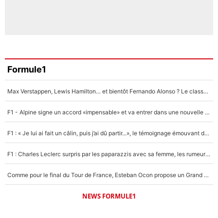
Formule1
Max Verstappen, Lewis Hamilton… et bientôt Fernando Alonso ? Le classement des pilotes les mieux payés en Formule 1 risque de changer !
F1 - Alpine signe un accord «impensable» et va entrer dans une nouvelle dimension : Grande nouvelle pour Pierre Gasly !
F1 : « Je lui ai fait un câlin, puis j’ai dû partir...», le témoignage émouvant de Max Verstappen sur sa fille
F1 : Charles Leclerc surpris par les paparazzis avec sa femme, les rumeurs étaient vraies !
Comme pour le final du Tour de France, Esteban Ocon propose un Grand Prix de Formule 1 à Paris : «Autour de l’Arc de Triomphe, ce serait génial» !
NEWS FORMULE1