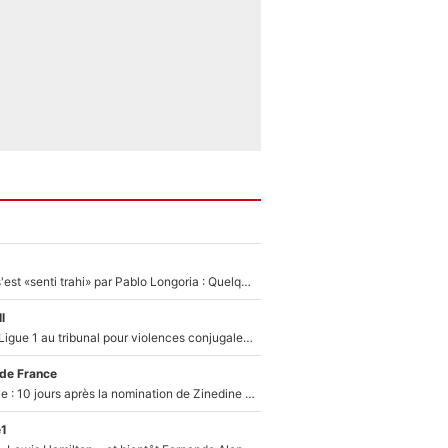
Medhi Benatia s'est «senti trahi» par Pablo Longoria : Quelques semaines après son départ, l'ancien directeur de football de l'OM règle ses comptes
l
Des terrains de Ligue 1 au tribunal pour violences conjugales : Un arbitre français encourt une peine de 18 mois de prison !
 de France
Equipe de France : 10 jours après la nomination de Zinedine Zidane, c'est au tour de son fils de prendre un nouveau départ !
e1