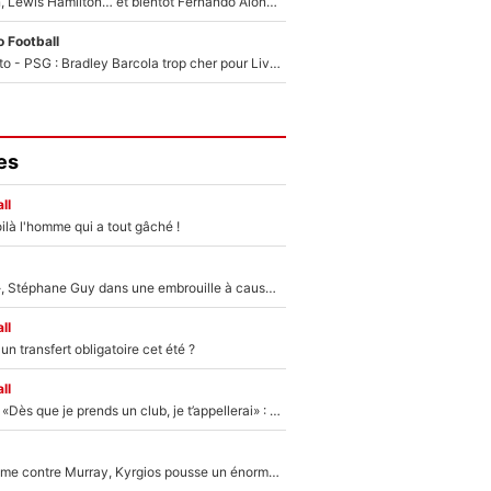
Max Verstappen, Lewis Hamilton… et bientôt Fernando Alonso ? Le classement des pilotes les mieux payés en Formule 1 risque de changer !
 Football
EXCLU - Mercato - PSG : Bradley Barcola trop cher pour Liverpool
es
ll
ilà l'homme qui a tout gâché !
«Détester à vie», Stéphane Guy dans une embrouille à cause du PSG !
ll
n transfert obligatoire cet été ?
ll
Mercato - OM - «Dès que je prends un club, je t’appellerai» : La promesse de Marcelino au moment de claquer la porte
Victime de racisme contre Murray, Kyrgios pousse un énorme coup de gueule !