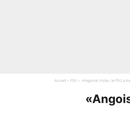
Accueil
PSG
«Angoissé, triste», le PSG a t
«Angois