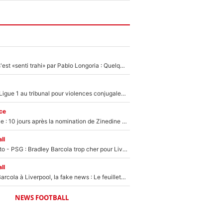
Medhi Benatia s'est «senti trahi» par Pablo Longoria : Quelques semaines après son départ, l'ancien directeur de football de l'OM règle ses comptes
Des terrains de Ligue 1 au tribunal pour violences conjugales : Un arbitre français encourt une peine de 18 mois de prison !
ce
Equipe de France : 10 jours après la nomination de Zinedine Zidane, c'est au tour de son fils de prendre un nouveau départ !
ll
EXCLU - Mercato - PSG : Bradley Barcola trop cher pour Liverpool
ll
PSG - Bradley Barcola à Liverpool, la fake news : Le feuilleton continue !
NEWS FOOTBALL