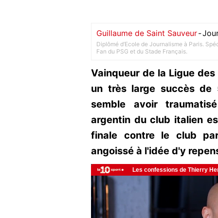
Guillaume de Saint Sauveur
-
Jour
Diplômé d’Ecole de Journalisme à Paris. Spéci
Fan du PSG et du Stade Français.
Vainqueur de la Ligue des
un très large succès de 5
semble avoir traumatis
argentin du club italien e
finale contre le club pa
angoissé à l'idée d'y repen