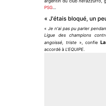
argentin du club
nerazzurro
, 
PSG
...
« J'étais bloqué, un pe
«
Je n'ai pas pu parler pendan
Ligue des champions contr
La
angoissé, triste
», confie
accordé à
L'EQUIPE
.