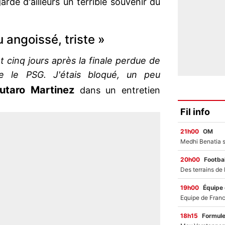
garde d'ailleurs un terrible souvenir du
u angoissé, triste »
t cinq jours après la finale perdue de
e le PSG. J'étais bloqué, un peu
utaro
Martinez
dans un entretien
Fil info
21h00
OM
20h00
Footbal
19h00
Équipe
18h15
Formul