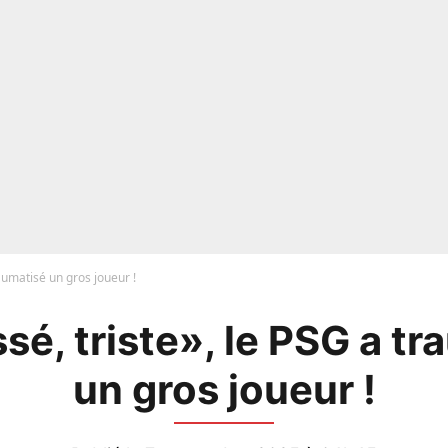
raumatisé un gros joueur !
sé, triste», le PSG a tr
un gros joueur !