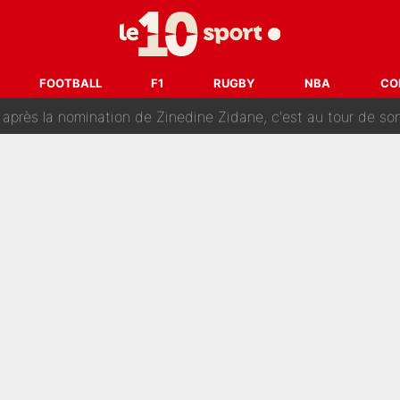
 par Pablo Longoria : Quelques semaines après son départ, l'ancien directe
tribunal pour violences conjugales : Un arbitre français encou
FOOTBALL
F1
RUGBY
NBA
CO
après la nomination de Zinedine Zidane, c'est au tour de son fi
 et bientôt Fernando Alonso ? Le classement des pilotes les mieux p
dley Barcola trop cher pour Liverpool