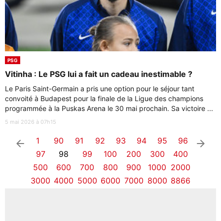
PSG
Vitinha : Le PSG lui a fait un cadeau inestimable ?
Le Paris Saint-Germain a pris une option pour le séjour tant
convoité à Budapest pour la finale de la Ligue des champions
programmée à la Puskas Arena le 30 mai prochain. Sa victoire ...
5 mai 2026 à 07h15
1
90
91
92
93
94
95
96
arrow_left
arrow_right
97
98
99
100
200
300
400
500
600
700
800
900
1000
2000
3000
4000
5000
6000
7000
8000
8866