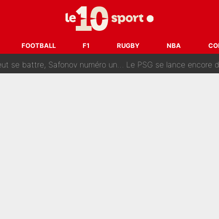
fort est attaqué après son dérapage sur CNews : «Et lui, il prend combie
ision : Son transfert au PSG est annoncé en Espagne !
FOOTBALL
F1
RUGBY
NBA
CO
se battre, Safonov numéro un… Le PSG se lance encore dans un gros ch
 Comme Jean-Jacques Goldman et Mylène Farmer, le nouveau sélectionneur de l'équipe 
ès Barcelone ? Les coulisses de la signature historique de Lionel 