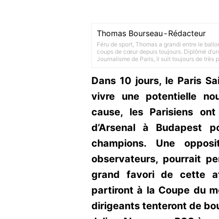
Thomas Bourseau
-
Rédacteur
Féru de sport, Thomas a grandi entre le ballo
coups de cœur depuis toujours. Diplômé d’un 
Journalisme de Paris, il suit toujours de très
Dans 10 jours, le Paris S
vivre une potentielle no
cause, les Parisiens on
d’Arsenal à Budapest p
champions. Une opposit
observateurs, pourrait p
grand favori de cette af
partiront à la Coupe du m
dirigeants tenteront de bou