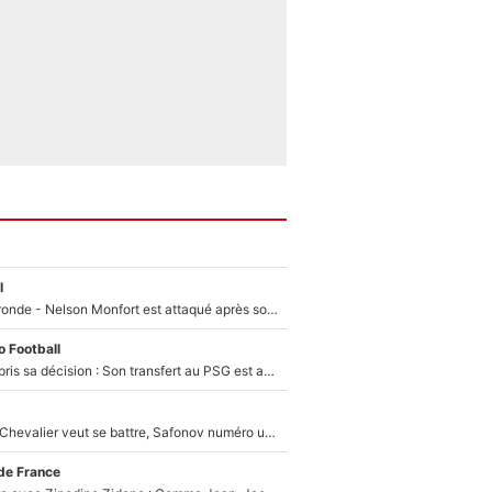
l
Incendies en Gironde - Nelson Monfort est attaqué après son dérapage sur CNews : «Et lui, il prend combien pour parler dans un studio climatisé?»
 Football
Ferran Torres a pris sa décision : Son transfert au PSG est annoncé en Espagne !
Suzuki recruté, Chevalier veut se battre, Safonov numéro un… Le PSG se lance encore dans un gros chantier pour le poste de gardien de but
de France