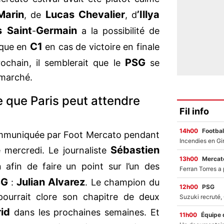
Marin
Lucas Chevalier
’Illya
, de
, d
s
Saint
Germain
-
a la possibilité de
C1
ique en
en cas de victoire en finale
PSG
ochain, il semblerait que le
se
 marché.
e que Paris peut attendre
Fil info
14h00
Footbal
communiquée par Foot Mercato pendant
Sébastien
 mercredi. Le journaliste
13h00
Mercato
n afin de faire un point sur l’un des
SG
Julian Alvarez
:
. Le champion du
12h00
PSG
urrait clore son chapitre de deux
rid
dans les prochaines semaines. Et
11h00
Équipe 