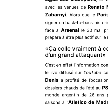
Renato 
avec les venues de
Zabarnyi
Pari
. Alors que le
signer un back-to-back histor
Arsenal
face à
le 30 mai pr
prépare à être plus actif sur le
«Ça colle vraiment à c
d’un grand attaquant»
C’est en effet l’information 
le live diffusé sur
YouTube
ce
Denis
a profité de l’occasio
P
dossiers chauds de l’été au
monde argentin de 26 ans po
Atletico de Mad
saisons à l’