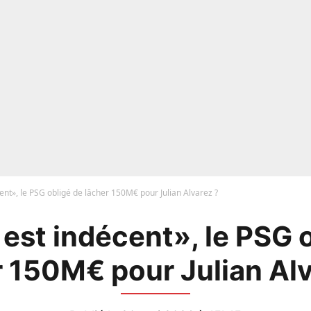
cent», le PSG obligé de lâcher 150M€ pour Julian Alvarez ?
 est indécent», le PSG 
r 150M€ pour Julian Alv