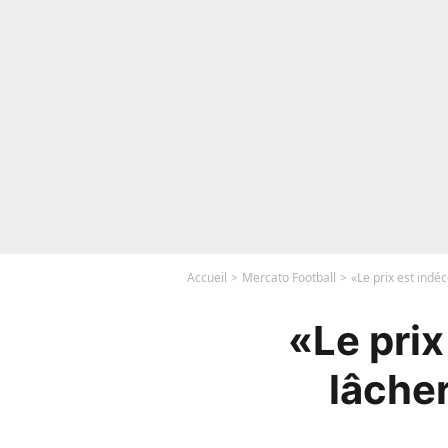
Accueil
Mercato Football
«Le prix est indé
«Le prix
lâche