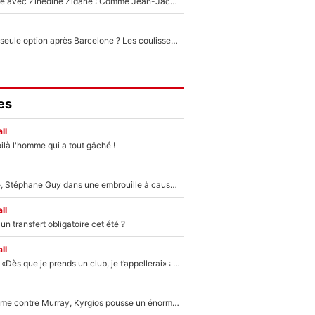
Un documentaire avec Zinedine Zidane : Comme Jean-Jacques Goldman et Mylène Farmer, le nouveau sélectionneur de l'équipe de France a recalé une journaliste très connue
Le PSG comme seule option après Barcelone ? Les coulisses de la signature historique de Lionel Messi sont révélées au grand jour !
es
ll
ilà l'homme qui a tout gâché !
«Détester à vie», Stéphane Guy dans une embrouille à cause du PSG !
ll
n transfert obligatoire cet été ?
ll
Mercato - OM - «Dès que je prends un club, je t’appellerai» : La promesse de Marcelino au moment de claquer la porte
Victime de racisme contre Murray, Kyrgios pousse un énorme coup de gueule !