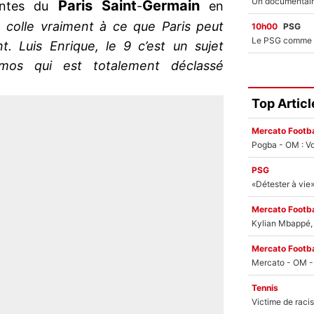
Paris Saint
Germain
tentes du
-
en
 colle vraiment à ce que Paris peut
10h00
PSG
t. Luis Enrique, le 9 c’est un sujet
mos qui est totalement déclassé
Top Articl
Mercato Footba
Pogba - OM : Vo
PSG
Mercato Footba
Kylian Mbappé, u
Mercato Footba
Tennis