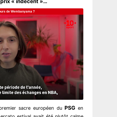
 prix « indécent »…
PSG
 premier sacre européen du
en
mercato estival avait été plutôt calme