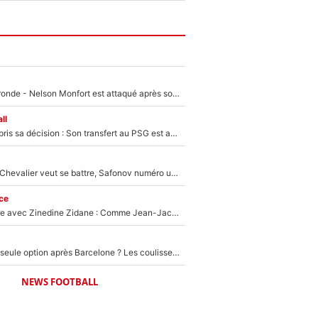
Incendies en Gironde - Nelson Monfort est attaqué après son dérapage sur CNews : «Et lui, il prend combien pour parler dans un studio climatisé?»
ll
Ferran Torres a pris sa décision : Son transfert au PSG est annoncé en Espagne !
Suzuki recruté, Chevalier veut se battre, Safonov numéro un… Le PSG se lance encore dans un gros chantier pour le poste de gardien de but
ce
Un documentaire avec Zinedine Zidane : Comme Jean-Jacques Goldman et Mylène Farmer, le nouveau sélectionneur de l'équipe de France a recalé une journaliste très connue
Le PSG comme seule option après Barcelone ? Les coulisses de la signature historique de Lionel Messi sont révélées au grand jour !
NEWS FOOTBALL