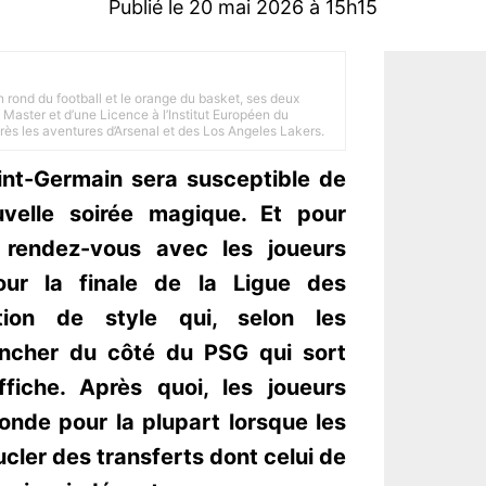
Publié le 20 mai 2026 à 15h15
n rond du football et le orange du basket, ses deux
Master et d’une Licence à l’Institut Européen du
 près les aventures d’Arsenal et des Los Angeles Lakers.
aint-Germain sera susceptible de
uvelle soirée magique. Et pour
t rendez-vous avec les joueurs
our la finale de la Ligue des
ion de style qui, selon les
encher du côté du PSG qui sort
fiche. Après quoi, les joueurs
onde pour la plupart lorsque les
cler des transferts dont celui de