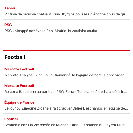
Tennis
Victime de racisme contre Murray, Kyrgios pousse un énorme coup de gueule !
PSG
PSG : Mbappé achève le Real Madrid, le vestiaire exulte
Football
Mercato Football
Mercato Analyse : Vincius Jr-Diomandé, la logique derrière la concordance des temps
Mercato Football
Rester à Barcelone ou partir au PSG, Ferran Torres a enfin pris sa décision : La course contre la montre est lancée !
Équipe de France
Le jour où Zinedine Zidane a fait craquer Didier Deschamps en équipe de France : «Je m’en suis voulu», l’ancien sélectionneur a regretté son geste !
Football
Scandale dans la vie privée de Michael Olise : L’annonce du Bayern Munich sur son enfant caché