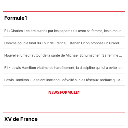
Formule1
F1 : Charles Leclerc surpris par les paparazzis avec sa femme, les rumeurs étaient vraies !
Comme pour le final du Tour de France, Esteban Ocon propose un Grand Prix de Formule 1 à Paris : «Autour de l’Arc de Triomphe, ce serait génial» !
Nouvelle rumeur autour de la santé de Michael Schumacher : Sa femme Corinna sort du silence
F1 - Lewis Hamilton victime de harcèlement, la discipline qui lui a évité le pire : «J'aurais probablement mal tourné»
Lewis Hamilton : Le talent inattendu dévoilé sur les réseaux sociaux qui a impressionné Kim Kardashian pendant leurs vacances en amoureux !
NEWS FORMULE1
XV de France