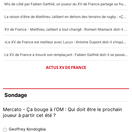
Mis de côté par Fabien Galthié, un joueur du XV de France partage sa frustration : «ils ne me l’ont pas dit tout de suite»
La raison d'être de Matthieu Jalibert en dehors des terrains de rugby : «Ça m'atteint autant que si tu touches à un membre de ma famille»
XV de France - Matthieu Jalibert a tout changé : Romain Ntamack doit-il s’inquiéter pour sa place à un an de la Coupe du monde ?
«Le XV de France est meilleur avec Lucu» : Antoine Dupont doit-il s’inquiéter pour sa place ?
Le XV de France a trouvé son remplaçant : Fabien Galthié doit-il se passer d'Antoine Dupont ?
ACTUS XV DE FRANCE
Sondage
Mercato - Ça bouge à l’OM : Qui doit être le prochain
joueur à partir cet été ?
Geoffrey Kondogbia
Geoffrey Kondogbia