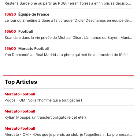
Rester à Barcelone ou partir au PSG, Ferran Torres a enfin pris sa décision : La course contre la montre est lancée !
16h30
Équipe de France
Le jour où Zinedine Zidane a fait craquer Didier Deschamps en équipe de France : «Je m’en suis voulu», l’ancien sélectionneur a regretté son geste !
16h00
Football
Scandale dans la vie privée de Michael Olise : L’annonce du Bayern Munich sur son enfant caché
15h00
Mercato Football
Yan Diomandé au Real Madrid : La photo qui met fin au transfert de l’été !
Top Articles
Mercato Football
Pogba - OM : Voilà l'homme qui a tout gâché !
Mercato Football
Kylian Mbappé, un transfert obligatoire cet été ?
Mercato Football
Mercato - OM - «Dès que je prends un club, je t’appellerai» : La promesse de Marcelino au moment de claquer la porte