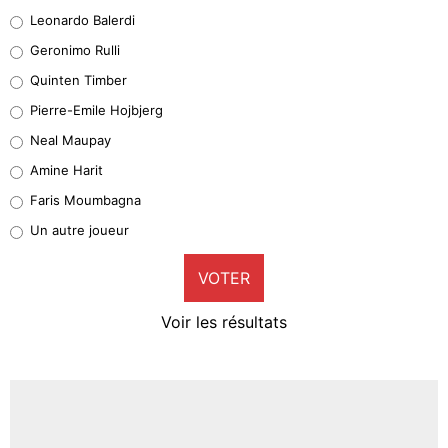
38%
Leonardo Balerdi
Leonardo Balerdi
Geronimo Rulli
32%
Quinten Timber
Geronimo Rulli
Pierre-Emile Hojbjerg
5%
Neal Maupay
Quinten Timber
Amine Harit
1%
Faris Moumbagna
Pierre-Emile Hojbjerg
Un autre joueur
9%
VOTER
Neal Maupay
4%
Voir les résultats
Amine Harit
3%
Faris Moumbagna
5%