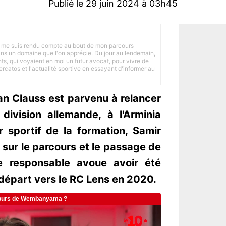
Publié le 29 juin 2024 à 03h45
 je me suis rendu compte au bout de mon parcours
 dans un domaine que l'on apprécie. Du jour au lendemain,
nts, qui voyaient en moi un futur avocat, pour vivre de
ercatos et l'actualité sportive en essayant d'informer au
an Clauss est parvenu à relancer
division allemande, à l'Arminia
r sportif de la formation, Samir
 sur le parcours et le passage de
 Le responsable avoue avoir été
départ vers le RC Lens en 2020.