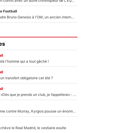
Johan Micoud en conflit avec un autre chroniqueur de L’EQUIPE du Soir : «Pendant un moment, je ne les ai pas remis ensemble dans l'émission»
o Football
Proche de rejoindre Bruno Genesio à l'OM, un ancien international français va finalement débarquer... sur RMC !
es
ll
ilà l'homme qui a tout gâché !
ll
n transfert obligatoire cet été ?
ll
Mercato - OM - «Dès que je prends un club, je t’appellerai» : La promesse de Marcelino au moment de claquer la porte
Victime de racisme contre Murray, Kyrgios pousse un énorme coup de gueule !
hève le Real Madrid, le vestiaire exulte