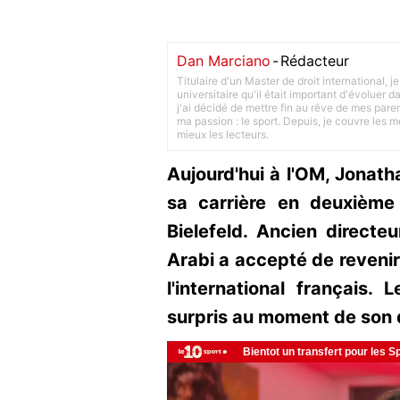
Dan Marciano
-
Rédacteur
Titulaire d'un Master de droit international,
universitaire qu'il était important d'évoluer
j'ai décidé de mettre fin au rêve de mes pare
ma passion : le sport. Depuis, je couvre les m
mieux les lecteurs.
Aujourd'hui à l'OM, Jonath
sa carrière en deuxième 
Bielefeld. Ancien directeu
Arabi a accepté de revenir
l'international français.
surpris au moment de son 