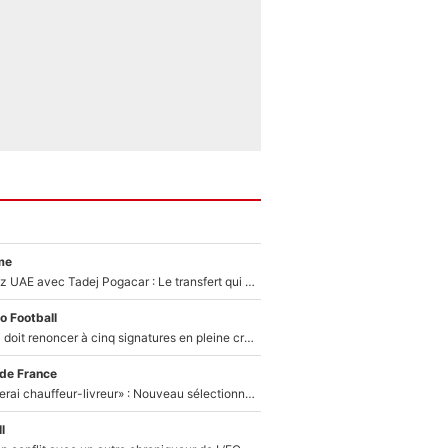
me
Paul Seixas chez UAE avec Tadej Pogacar : Le transfert qui effraie le peloton, «c’est la pire des choses qui puisse arriver»
o Football
Grégory Lorenzi doit renoncer à cinq signatures en pleine crise financière : L’IA propose sept noms à l’OM pour un mercato réussi... à seulement 5M€ !
 de France
«Plus grand, je ferai chauffeur-livreur» : Nouveau sélectionneur des Bleus, Zinédine Zidane s’était imaginé un avenir très différent lorsqu'il était enfant
l