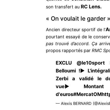
RC Lens.
son transfert au
« On voulait le garder 
A
Ancien directeur sportif de l'
pourtant essayé de le conser
pas trouvé d’accord. Ça arriv
propos rapportés par
RMC Spo
EXCLU @le10sport :
Belloumi !▶️L'intégra
Zerbi a validé le do
vue▶️Montant :
d'euros#MercatOMhtt
— Alexis BERNARD (@Alexis