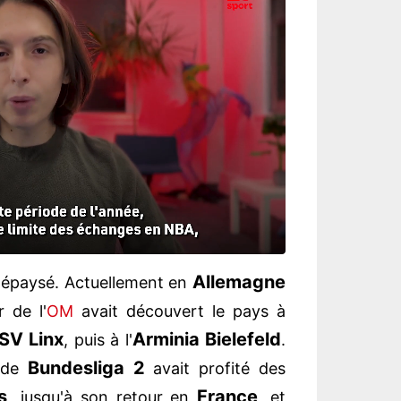
Allemagne
dépaysé. Actuellement en
r de l'
OM
avait découvert le pays à
SV Linx
Arminia Bielefeld
, puis à l'
.
Bundesliga 2
 de
avait profité des
s,
France
jusqu'à son retour en
, et