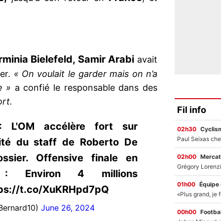
»
rminia Bielefeld, Samir Arabi
avait
ver.
« On voulait le garder mais on n’a
e »
a confié le responsable dans des
rt.
Fil info
 L'OM accélère fort sur
02h30
Cyclis
lité du staff de Roberto De
ssier. Offensive finale en
02h00
Mercat
 Environ 4 millions
01h00
Équipe
ps://t.co/XuKRHpd7pQ
Bernard10)
June 26, 2024
00h00
Footbal