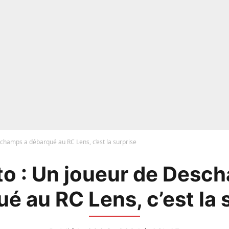
champs a débarqué au RC Lens, c’est la surprise
o : Un joueur de Desc
é au RC Lens, c’est la 