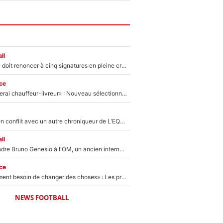
ll
Grégory Lorenzi doit renoncer à cinq signatures en pleine crise financière : L’IA propose sept noms à l’OM pour un mercato réussi... à seulement 5M€ !
ce
«Plus grand, je ferai chauffeur-livreur» : Nouveau sélectionneur des Bleus, Zinédine Zidane s’était imaginé un avenir très différent lorsqu'il était enfant
Johan Micoud en conflit avec un autre chroniqueur de L’EQUIPE du Soir : «Pendant un moment, je ne les ai pas remis ensemble dans l'émission»
ll
Proche de rejoindre Bruno Genesio à l'OM, un ancien international français va finalement débarquer... sur RMC !
ce
«Il y a probablement besoin de changer des choses» : Les premiers changements de Zinedine Zidane en équipe de France sont révélés ?
NEWS FOOTBALL