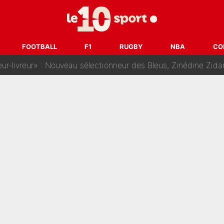
dej Pogacar : Le transfert qui effraie le peloton, «c’est la 
nq signatures en pleine crise financière : L’IA propose sept noms à l’OM po
FOOTBALL
F1
RUGBY
NBA
CO
reur» : Nouveau sélectionneur des Bleus, Zinédine Zidane s’était imaginé un av
 autre chroniqueur de L’EQUIPE du Soir : «Pendant un moment, je ne les 
enesio à l'OM, un ancien international français va finalemen