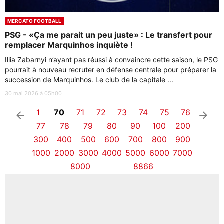
MERCATO FOOTBALL
PSG - «Ça me parait un peu juste» : Le transfert pour
remplacer Marquinhos inquiète !
Illia Zabarnyi n’ayant pas réussi à convaincre cette saison, le PSG
pourrait à nouveau recruter en défense centrale pour préparer la
succession de Marquinhos. Le club de la capitale ...
30 mai 2026 à 05h00
1
70
71
72
73
74
75
76
arrow_left
arrow_right
77
78
79
80
90
100
200
300
400
500
600
700
800
900
1000
2000
3000
4000
5000
6000
7000
8000
8866