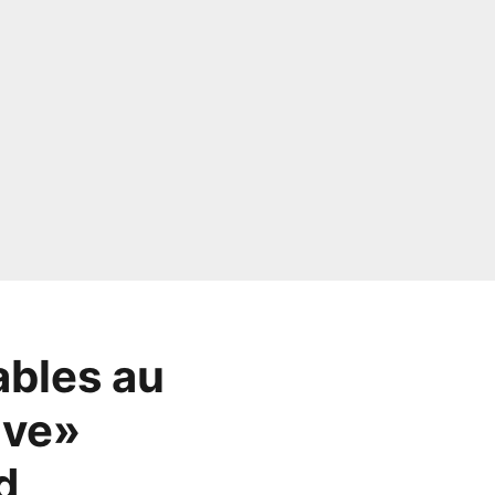
ables au
ive»
d