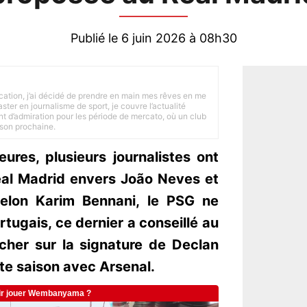
Publié le 6 juin 2026 à 08h30
tion, j’ai décidé de prendre en main mes rêves en me
ster en journalisme de sport, je couvre l’actualité
ant d’admiration pour les période de mercato, où un club
ison prochaine.
ures, plusieurs journalistes ont
Real Madrid envers João Neves et
selon Karim Bennani, le PSG ne
tugais, ce dernier a conseillé au
cher sur la signature de Declan
nte saison avec Arsenal.