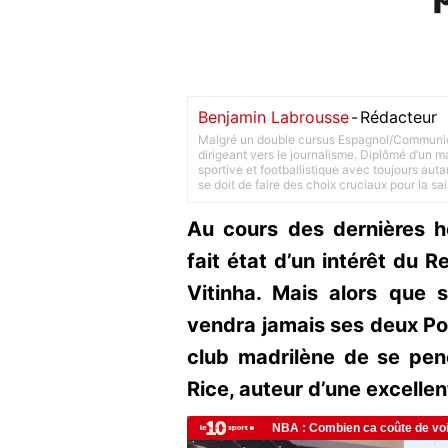
Benjamin Labrousse
-
Rédacteur
Malgré un double cursus Espagnol/Communica
dirigeant vers le journalisme. Diplômé d’un ma
sportive et footballistique avec toujours aut
se doit de faire des choix cruciaux pour la sa
Au cours des dernières he
fait état d’un intérêt du 
Vitinha. Mais alors que 
vendra jamais ses deux Por
club madrilène de se pen
Rice, auteur d’une excelle