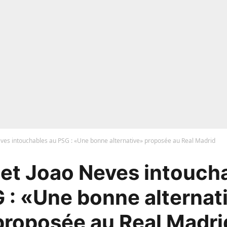
Neves intouchables au PSG : «Une bonne alternative» proposée au Real Madrid
 et Joao Neves intouch
 : «Une bonne alternat
proposée au Real Madri