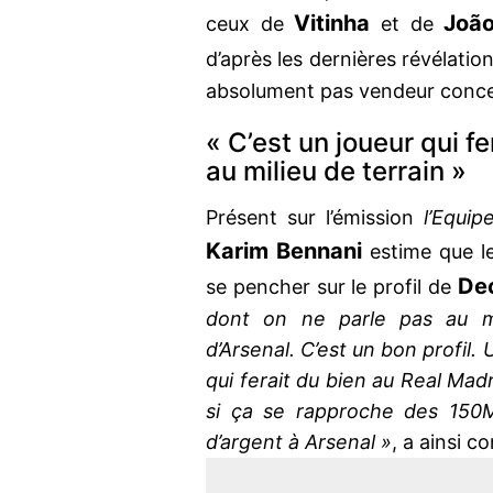
Vitinha
Joã
ceux de
et de
d’après les dernières révélatio
absolument pas vendeur conce
« C’est un joueur qui f
au milieu de terrain »
Présent sur l’émission
l’Equi
Karim Bennani
estime que l
Dec
se pencher sur le profil de
dont on ne parle pas au mil
d’Arsenal. C’est un bon profil.
qui ferait du bien au Real Madr
si ça se rapproche des 150M
d’argent à Arsenal »
, a ainsi c