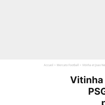
Accueil
Mercato Football
Vitinha et Joao 
Vitinha
PSG