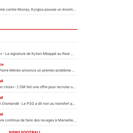
Victime de racisme contre Murray, Kyrgios pousse un énorme coup de gueule !
«C'est une fierté» : La signature de Kylian Mbappé au Real Madrid continue de régaler l'Espagne
ce
Michael Olise : Pierre Ménès annonce un premier problème pour Zinedine Zidane en équipe de France
ll
«C’est un très bon choix» : L'OM fait une offre pour recruter un ancien joueur du PSG... et c'est validé dans l'After Foot !
ll
140M€ pour Yan Diomandé : Le PSG a dit non au transfert qui bat tous les records sur le mercato
ll
La crise financière continue de faire des ravages à Marseille : L’OM a placé 12 joueurs sur le marché des transferts… et ça pourrait lui rapporter près de 100M€ !
NEWS FOOTBALL