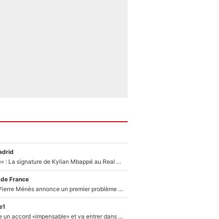
adrid
«C'est une fierté» : La signature de Kylian Mbappé au Real Madrid continue de régaler l'Espagne
 de France
Michael Olise : Pierre Ménès annonce un premier problème pour Zinedine Zidane en équipe de France
e1
F1 - Alpine signe un accord «impensable» et va entrer dans une nouvelle dimension : Grande nouvelle pour Pierre Gasly !