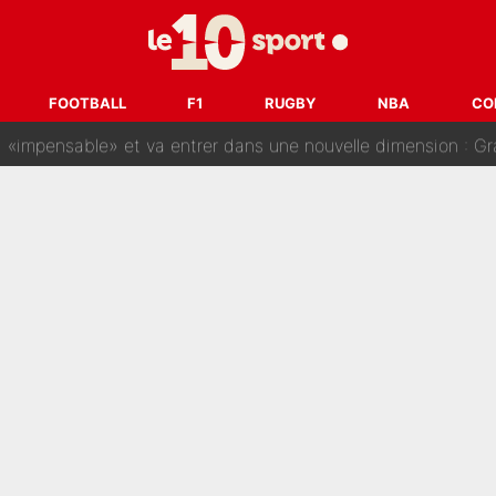
gnature de Kylian Mbappé au Real Madrid continue de régaler 
ès annonce un premier problème pour Zinedine Zidane en éq
FOOTBALL
F1
RUGBY
NBA
CO
 «impensable» et va entrer dans une nouvelle dimension : Gra
L'OM fait une offre pour recruter un ancien joueur du PSG... et
Le PSG a dit non au transfert qui bat tous les records sur 