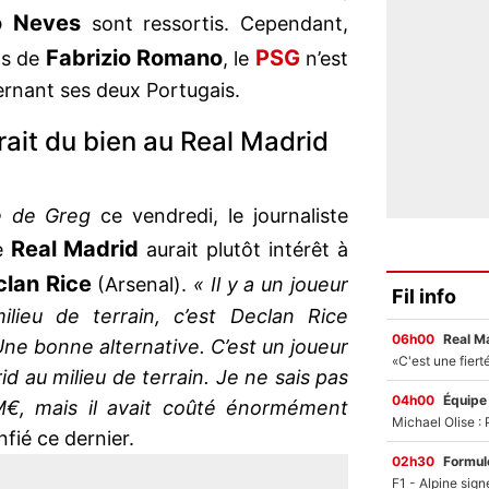
o Neves
sont ressortis. Cependant,
Fabrizio Romano
PSG
ns de
, le
n’est
rnant ses deux Portugais.
erait du bien au Real Madrid
pe de Greg
ce vendredi, le journaliste
Real Madrid
e
aurait plutôt intérêt à
lan Rice
(Arsenal).
« Il y a un joueur
Fil info
ieu de terrain, c’est Declan Rice
06h00
Real M
 Une bonne alternative. C’est un joueur
id au milieu de terrain. Je ne sais pas
04h00
Équipe
€, mais il avait coûté énormément
onfié ce dernier.
02h30
Formul