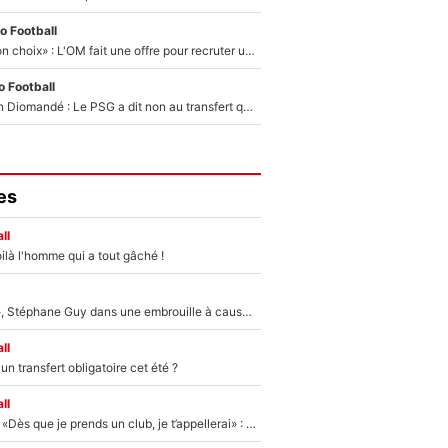
o Football
«C’est un très bon choix» : L'OM fait une offre pour recruter un ancien joueur du PSG... et c'est validé dans l'After Foot !
 Football
140M€ pour Yan Diomandé : Le PSG a dit non au transfert qui bat tous les records sur le mercato
es
ll
ilà l'homme qui a tout gâché !
«Détester à vie», Stéphane Guy dans une embrouille à cause du PSG !
ll
n transfert obligatoire cet été ?
ll
Mercato - OM - «Dès que je prends un club, je t’appellerai» : La promesse de Marcelino au moment de claquer la porte