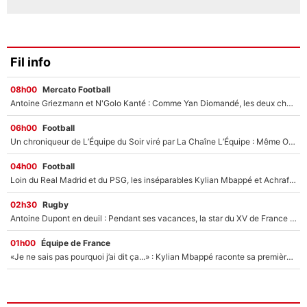
Fil info
08h00
Mercato Football
Antoine Griezmann et N'Golo Kanté : Comme Yan Diomandé, les deux champions du monde ont refusé de signer au PSG !
06h00
Football
Un chroniqueur de L’Équipe du Soir viré par La Chaîne L’Équipe : Même Olivier Ménard n’avait pas pu empêcher son départ, «je l’ai appris sur Twitter, je l’ai vécu assez mal»
04h00
Football
Loin du Real Madrid et du PSG, les inséparables Kylian Mbappé et Achraf Hakimi changent d'équipe le temps d'une journée !
02h30
Rugby
Antoine Dupont en deuil : Pendant ses vacances, la star du XV de France a perdu sa grand-mère
01h00
Équipe de France
«Je ne sais pas pourquoi j’ai dit ça...» : Kylian Mbappé raconte sa première rencontre avec Zinédine Zidane (et c’est très drôle)