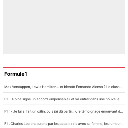
Formule1
Max Verstappen, Lewis Hamilton… et bientôt Fernando Alonso ? Le classement des pilotes les mieux payés en Formule 1 risque de changer !
F1 - Alpine signe un accord «impensable» et va entrer dans une nouvelle dimension : Grande nouvelle pour Pierre Gasly !
F1 : « Je lui ai fait un câlin, puis j’ai dû partir...», le témoignage émouvant de Max Verstappen sur sa fille
F1 : Charles Leclerc surpris par les paparazzis avec sa femme, les rumeurs étaient vraies !