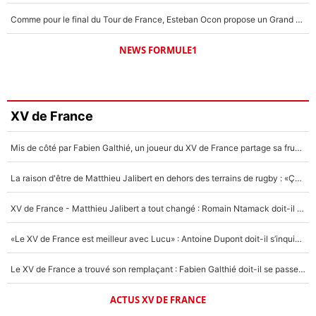
Comme pour le final du Tour de France, Esteban Ocon propose un Grand Prix de Formule 1 à Paris : «Autour de l’Arc de Triomphe, ce serait génial» !
NEWS FORMULE1
XV de France
Mis de côté par Fabien Galthié, un joueur du XV de France partage sa frustration : «ils ne me l’ont pas dit tout de suite»
La raison d'être de Matthieu Jalibert en dehors des terrains de rugby : «Ça m'atteint autant que si tu touches à un membre de ma famille»
XV de France - Matthieu Jalibert a tout changé : Romain Ntamack doit-il s’inquiéter pour sa place à un an de la Coupe du monde ?
«Le XV de France est meilleur avec Lucu» : Antoine Dupont doit-il s’inquiéter pour sa place ?
Le XV de France a trouvé son remplaçant : Fabien Galthié doit-il se passer d'Antoine Dupont ?
ACTUS XV DE FRANCE