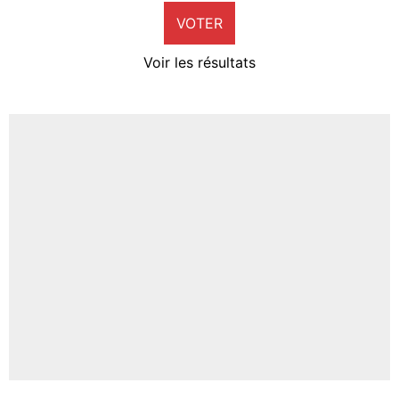
VOTER
Neal Maupay
4%
Voir les résultats
Amine Harit
3%
Faris Moumbagna
4%
Un autre joueur
5%
1625 personnes ont participé aux votes.