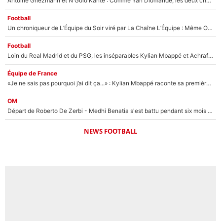
Antoine Griezmann et N'Golo Kanté : Comme Yan Diomandé, les deux champions du monde ont refusé de signer au PSG !
Football
Un chroniqueur de L’Équipe du Soir viré par La Chaîne L’Équipe : Même Olivier Ménard n’avait pas pu empêcher son départ, «je l’ai appris sur Twitter, je l’ai vécu assez mal»
Football
Loin du Real Madrid et du PSG, les inséparables Kylian Mbappé et Achraf Hakimi changent d'équipe le temps d'une journée !
Équipe de France
«Je ne sais pas pourquoi j’ai dit ça...» : Kylian Mbappé raconte sa première rencontre avec Zinédine Zidane (et c’est très drôle)
OM
Départ de Roberto De Zerbi - Medhi Benatia s'est battu pendant six mois pour le retenir à l'OM, le PSG a été le naufrage de trop : «Je pars avec toi»
NEWS FOOTBALL