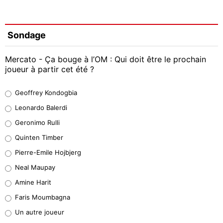
Sondage
Mercato - Ça bouge à l’OM : Qui doit être le prochain
joueur à partir cet été ?
Geoffrey Kondogbia
Geoffrey Kondogbia
38%
Leonardo Balerdi
Leonardo Balerdi
Geronimo Rulli
32%
Quinten Timber
Geronimo Rulli
Pierre-Emile Hojbjerg
5%
Neal Maupay
Quinten Timber
Amine Harit
1%
Faris Moumbagna
Pierre-Emile Hojbjerg
Un autre joueur
9%