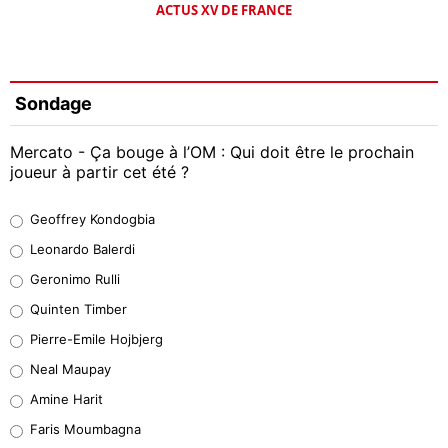
ACTUS XV DE FRANCE
Sondage
Mercato - Ça bouge à l’OM : Qui doit être le prochain
joueur à partir cet été ?
Geoffrey Kondogbia
Geoffrey Kondogbia
38%
Leonardo Balerdi
Leonardo Balerdi
Geronimo Rulli
32%
Quinten Timber
Geronimo Rulli
Pierre-Emile Hojbjerg
5%
Neal Maupay
Quinten Timber
Amine Harit
1%
Faris Moumbagna
Pierre-Emile Hojbjerg