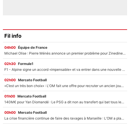
Fil info
04h00
Équipe de France
Michael Olise : Pierre Ménès annonce un premier problème pour Zinedine Zidane en équipe de France
02h30
Formule1
F1 - Alpine signe un accord «impensable» et va entrer dans une nouvelle dimension : Grande nouvelle pour Pierre Gasly !
02h00
Mercato Football
«C’est un très bon choix» : L'OM fait une offre pour recruter un ancien joueur du PSG... et c'est validé dans l'After Foot !
01h00
Mercato Football
140M€ pour Yan Diomandé : Le PSG a dit non au transfert qui bat tous les records sur le mercato
00h00
Mercato Football
La crise financière continue de faire des ravages à Marseille : L’OM a placé 12 joueurs sur le marché des transferts… et ça pourrait lui rapporter près de 100M€ !