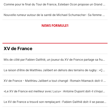
Comme pour le final du Tour de France, Esteban Ocon propose un Grand Prix de Formule 1 à Paris : «Autour de l’Arc de Triomphe, ce serait génial» !
Nouvelle rumeur autour de la santé de Michael Schumacher : Sa femme Corinna sort du silence
NEWS FORMULE1
XV de France
Mis de côté par Fabien Galthié, un joueur du XV de France partage sa frustration : «ils ne me l’ont pas dit tout de suite»
La raison d'être de Matthieu Jalibert en dehors des terrains de rugby : «Ça m'atteint autant que si tu touches à un membre de ma famille»
XV de France - Matthieu Jalibert a tout changé : Romain Ntamack doit-il s’inquiéter pour sa place à un an de la Coupe du monde ?
«Le XV de France est meilleur avec Lucu» : Antoine Dupont doit-il s’inquiéter pour sa place ?
Le XV de France a trouvé son remplaçant : Fabien Galthié doit-il se passer d'Antoine Dupont ?