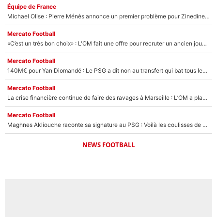
Équipe de France
Michael Olise : Pierre Ménès annonce un premier problème pour Zinedine Zidane en équipe de France
Mercato Football
«C’est un très bon choix» : L'OM fait une offre pour recruter un ancien joueur du PSG... et c'est validé dans l'After Foot !
Mercato Football
140M€ pour Yan Diomandé : Le PSG a dit non au transfert qui bat tous les records sur le mercato
Mercato Football
La crise financière continue de faire des ravages à Marseille : L’OM a placé 12 joueurs sur le marché des transferts… et ça pourrait lui rapporter près de 100M€ !
Mercato Football
Maghnes Akliouche raconte sa signature au PSG : Voilà les coulisses de son transfert de rêve à 50M€
NEWS FOOTBALL