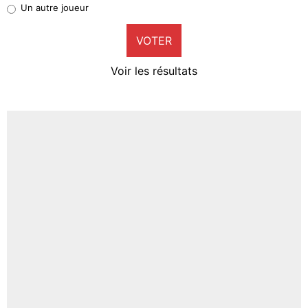
Un autre joueur
9%
VOTER
Neal Maupay
4%
Voir les résultats
Amine Harit
3%
Faris Moumbagna
5%
Un autre joueur
5%
1543 personnes ont participé aux votes.