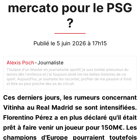
mercato pour le PSG
?
Publié le 5 juin 2026 à 17h15
Alexis Poch
-
Journaliste
Titulaire d'un Master en journalisme sportif, je suis tombé amoureux du
tennis dès l'enfance et j'ai toujours aimé lire les belles histoires de ce
sport. Aujourd'hui, je souhaite les raconter, profiter de ma passion à fond
et être au plus proche des as du circuit.
Ces derniers jours, les rumeurs concernant
Vitinha au Real Madrid se sont intensifiées.
Florentino Pérez a en plus déclaré qu'il était
prêt à faire venir un joueur pour 150M€. Les
champions d'Europe pourraient toutefois