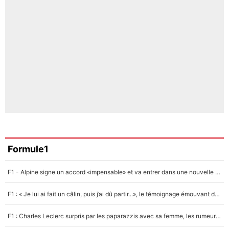
Formule1
F1 - Alpine signe un accord «impensable» et va entrer dans une nouvelle dimension : Grande nouvelle pour Pierre Gasly !
F1 : « Je lui ai fait un câlin, puis j’ai dû partir...», le témoignage émouvant de Max Verstappen sur sa fille
F1 : Charles Leclerc surpris par les paparazzis avec sa femme, les rumeurs étaient vraies !