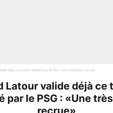
alide déjà ce transfert préparé par le PSG : «Une très bonne recrue»
 Latour valide déjà ce 
é par le PSG : «Une trè
recrue»