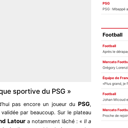
PSG
PSG : Mbappé ac
Football
Football
Mercato Footba
Équipe de Fran
tique sportive du PSG »
Football
PSG
d’hui pas encore un joueur du
,
Mercato Footba
 validée par beaucoup. Sur le plateau
nd Latour
a notamment lâché : «
Il a