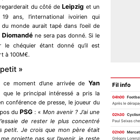
Leipzig
n regarderait du côté de
et un
19 ans, l’international ivoirien qui
 du monde aurait tapé dans l’oeil de
Diomandé
e
ne sera pas donné. Si le
r le chéquier étant donné qu’il est
ert à 100M€.
petit »
Yan
n ce moment d’une arrivée de
Fil info
à que le principal intéressé a pris la
04h00
Footbal
 en conférence de presse, le joueur du
PSG
ropos du
: «
Mon avenir ? J’ai une
02h30
Cyclis
’essaie de rester le plus concentré
s petit. Je crois que mon père était
02h00
Mercat
e projette pas sur l’avenir, je reste