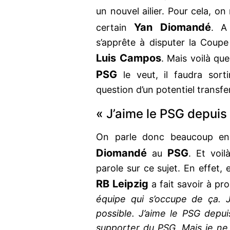
un nouvel ailier. Pour cela, o
Yan Diomandé
certain
. A 
s’apprête à disputer la Coupe
Luis Campos
. Mais voilà qu
PSG
le veut, il faudra sorti
question d’un potentiel transf
« J’aime le PSG depuis 
On parle donc beaucoup e
Diomandé
PSG
au
. Et voil
parole sur ce sujet. En effet,
RB Leipzig
a fait savoir à p
équipe qui s’occupe de ça. J
possible. J’aime le PSG depui
supporter du PSG. Mais je ne m