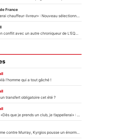
 de France
«Plus grand, je ferai chauffeur-livreur» : Nouveau sélectionneur des Bleus, Zinédine Zidane s’était imaginé un avenir très différent lorsqu'il était enfant
l
Johan Micoud en conflit avec un autre chroniqueur de L’EQUIPE du Soir : «Pendant un moment, je ne les ai pas remis ensemble dans l'émission»
es
ll
ilà l'homme qui a tout gâché !
ll
n transfert obligatoire cet été ?
ll
Mercato - OM - «Dès que je prends un club, je t’appellerai» : La promesse de Marcelino au moment de claquer la porte
Victime de racisme contre Murray, Kyrgios pousse un énorme coup de gueule !