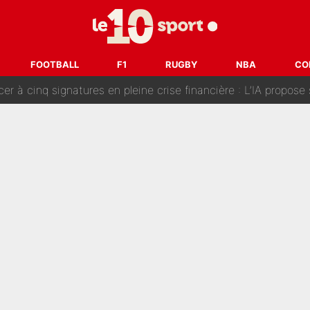
fort sur CNews, un ancien journaliste de France Télévisions relance la 
dej Pogacar : Le transfert qui effraie le peloton, «c’est la 
FOOTBALL
F1
RUGBY
NBA
CO
nq signatures en pleine crise financière : L’IA propose sept noms à l’OM po
reur» : Nouveau sélectionneur des Bleus, Zinédine Zidane s’était imaginé un av
 autre chroniqueur de L’EQUIPE du Soir : «Pendant un moment, je ne les 