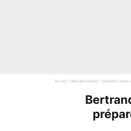
Accueil
Mercato Football
Bertrand Latour v
Bertrand
prépar