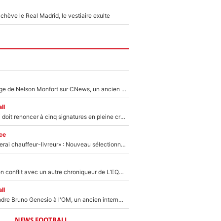
hève le Real Madrid, le vestiaire exulte
Après le dérapage de Nelson Monfort sur CNews, un ancien journaliste de France Télévisions relance la polémique sur les incendies en Gironde
ll
Grégory Lorenzi doit renoncer à cinq signatures en pleine crise financière : L’IA propose sept noms à l’OM pour un mercato réussi... à seulement 5M€ !
ce
«Plus grand, je ferai chauffeur-livreur» : Nouveau sélectionneur des Bleus, Zinédine Zidane s’était imaginé un avenir très différent lorsqu'il était enfant
Johan Micoud en conflit avec un autre chroniqueur de L’EQUIPE du Soir : «Pendant un moment, je ne les ai pas remis ensemble dans l'émission»
ll
Proche de rejoindre Bruno Genesio à l'OM, un ancien international français va finalement débarquer... sur RMC !
NEWS FOOTBALL