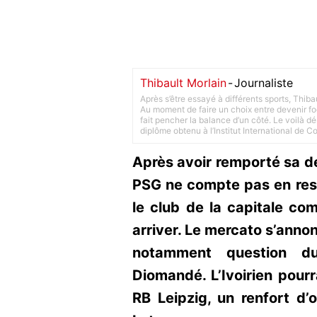
Thibault Morlain
-
Journaliste
Après s’être essayé à différents sports, Thiba
Au moment de faire un choix entre devenir foot
fait pencher la balance d’un côté. Le voilà d
diplôme obtenu à l’Institut International de 
Après avoir remporté sa d
PSG ne compte pas en reste
le club de la capitale co
arriver. Le mercato s’annon
notamment question du
Diomandé. L’Ivoirien pour
RB Leipzig, un renfort d’