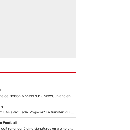
l
Après le dérapage de Nelson Monfort sur CNews, un ancien journaliste de France Télévisions relance la polémique sur les incendies en Gironde
me
Paul Seixas chez UAE avec Tadej Pogacar : Le transfert qui effraie le peloton, «c’est la pire des choses qui puisse arriver»
o Football
Grégory Lorenzi doit renoncer à cinq signatures en pleine crise financière : L’IA propose sept noms à l’OM pour un mercato réussi... à seulement 5M€ !