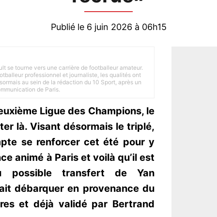
Publié le 6 juin 2026 à 06h15
ult se tourne vers une carrière de footballeur amateur.
balleur professionnel et journaliste, les qualités ont
ésormais au sein de la rédaction du 10 Sport, après un
Communication de Paris.
euxième Ligue des Champions, le
r là. Visant désormais le triplé,
mpte se renforcer cet été pour y
ce animé à Paris et voilà qu’il est
 possible transfert de Yan
rait débarquer en provenance du
ores et déjà validé par Bertrand