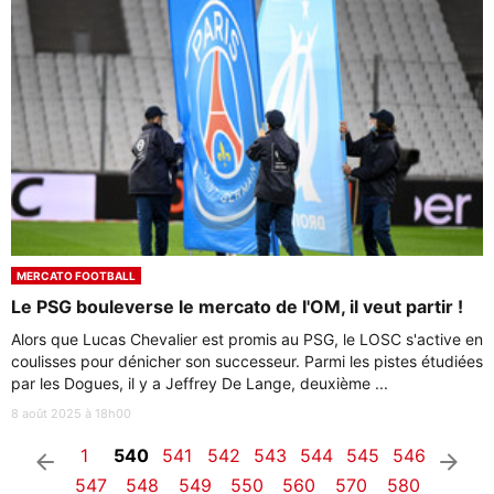
MERCATO FOOTBALL
Le PSG bouleverse le mercato de l'OM, il veut partir !
Alors que Lucas Chevalier est promis au PSG, le LOSC s'active en
coulisses pour dénicher son successeur. Parmi les pistes étudiées
par les Dogues, il y a Jeffrey De Lange, deuxième ...
8 août 2025 à 18h00
1
540
541
542
543
544
545
546
arrow_left
arrow_right
547
548
549
550
560
570
580