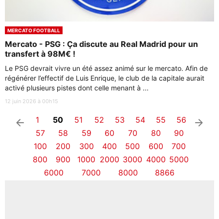
MERCATO FOOTBALL
Mercato - PSG : Ça discute au Real Madrid pour un
transfert à 98M€ !
Le PSG devrait vivre un été assez animé sur le mercato. Afin de
régénérer l’effectif de Luis Enrique, le club de la capitale aurait
activé plusieurs pistes dont celle menant à ...
12 juin 2026 à 00h15
1
50
51
52
53
54
55
56
arrow_left
arrow_right
57
58
59
60
70
80
90
100
200
300
400
500
600
700
800
900
1000
2000
3000
4000
5000
6000
7000
8000
8866