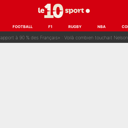
ris» : Bruno Genesio fait une promesse pour la suite du mercato
ouclés en 2027 ? L'IA prédit déjà les deux joueurs qui pourra
FOOTBALL
F1
RUGBY
NBA
CO
t à 90 % des Français» : Voilà combien touchait Nelson Monfort sur Franc
oncernant le PSG : Un gros club étranger prêt à relancer le feuilleton pour 
tient» : Les révélations de la famille Zidane sur sa prise de p