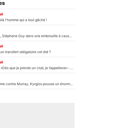
es
ll
ilà l'homme qui a tout gâché !
«Détester à vie», Stéphane Guy dans une embrouille à cause du PSG !
ll
n transfert obligatoire cet été ?
ll
Mercato - OM - «Dès que je prends un club, je t’appellerai» : La promesse de Marcelino au moment de claquer la porte
Victime de racisme contre Murray, Kyrgios pousse un énorme coup de gueule !