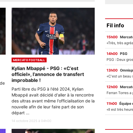
Fil info
15h00
Mercato
14h00
PSG
MERCATO FOOTBALL
Kylian Mbappé - PSG : «C’est
13h00
Omnisp
officiel», l’annonce de transfert
improbable !
 de
12h00
Mercato
Parti libre du PSG à l'été 2024, Kylian
Mbappé avait décidé d'aller à la rencontre
des ultras avant même l'officialisation de la
11h00
Équipe 
nouvelle afin de leur faire part de son
départ ...
14 octobre 2025 à 04h00