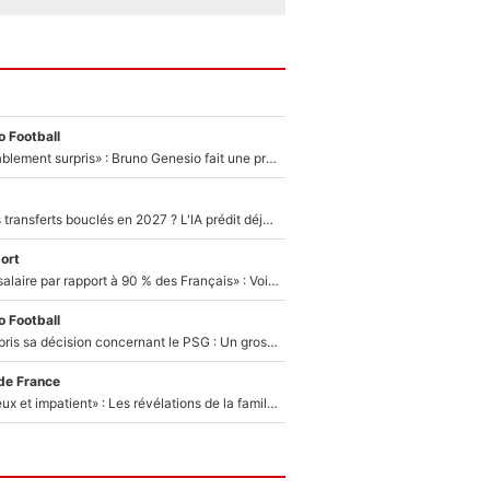
 Football
«Très, très agréablement surpris» : Bruno Genesio fait une promesse pour la suite du mercato de l’OM et rassure les supporters
PSG : Deux gros transferts bouclés en 2027 ? L'IA prédit déjà les deux joueurs qui pourraient rejoindre Luis Enrique !
ort
«C'est un beau salaire par rapport à 90 % des Français» : Voilà combien touchait Nelson Monfort sur France Télévisions avant de rejoindre CNews
 Football
Ferran Torres a pris sa décision concernant le PSG : Un gros club étranger prêt à relancer le feuilleton pour la signature du champion du monde 2026 !
de France
«Il est très heureux et impatient» : Les révélations de la famille Zidane sur sa prise de pouvoir en équipe de France !