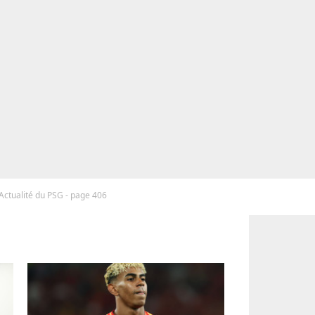
Actualité du PSG - page 406
G