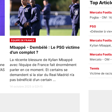
Top Articl
Mercato Footba
Pogba - OM : Vo
PSG
Mercato Footba
ÉQUIPE DE FRANCE
Kylian Mbappé, u
Mbappé - Dembélé : Le PSG victime
d'un complot ?
Mercato Footba
La récente blessure de Kylian Mbappé
une
avec l’équipe de France fait énormément
Tennis
'AS
parler en ce moment. Et certains se
demandent si la star du Real Madrid n’a
pas bénéficié d’un certain ...
14 octobre 2025 à 02h15