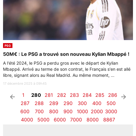
PSG
50M€ : Le PSG a trouvé son nouveau Kylian Mbappé !
A l'été 2024, le PSG a perdu gros avec le départ de Kylian
Mbappé. Arrivé au terme de son contrat, le Français s'en est allé
libre, signant alors au Real Madrid. Au même moment, ...
17 décembre 2025 à 09h45
1
280
281
282
283
284
285
286
arrow_left
arrow_right
287
288
289
290
300
400
500
600
700
800
900
1000
2000
3000
4000
5000
6000
7000
8000
8867