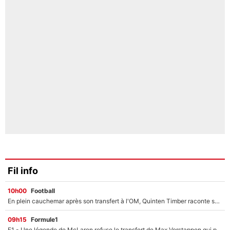
Fil info
10h00
Football
En plein cauchemar après son transfert à l'OM, Quinten Timber raconte ses doutes après sa signature à Marseille
09h15
Formule1
F1 - Une légende de McLaren refuse le transfert de Max Verstappen qui pourrait «faire des vagues» et plomber l'ambiance dans l'équipe