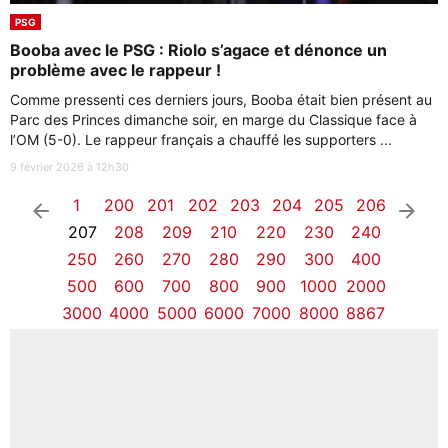
PSG
Booba avec le PSG : Riolo s’agace et dénonce un
problème avec le rappeur !
Comme pressenti ces derniers jours, Booba était bien présent au
Parc des Princes dimanche soir, en marge du Classique face à
l’OM (5-0). Le rappeur français a chauffé les supporters ...
9 février 2026 à 12h30
1
200
201
202
203
204
205
206
arrow_left
arrow_right
207
208
209
210
220
230
240
250
260
270
280
290
300
400
500
600
700
800
900
1000
2000
3000
4000
5000
6000
7000
8000
8867