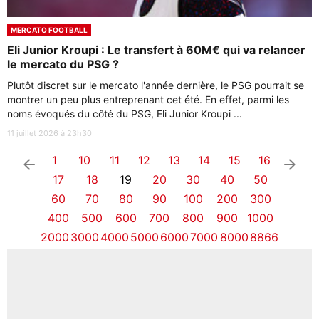
MERCATO FOOTBALL
Eli Junior Kroupi : Le transfert à 60M€ qui va relancer
le mercato du PSG ?
Plutôt discret sur le mercato l'année dernière, le PSG pourrait se
montrer un peu plus entreprenant cet été. En effet, parmi les
noms évoqués du côté du PSG, Eli Junior Kroupi ...
11 juillet 2026 à 23h30
1
10
11
12
13
14
15
16
arrow_left
arrow_right
17
18
19
20
30
40
50
60
70
80
90
100
200
300
400
500
600
700
800
900
1000
2000
3000
4000
5000
6000
7000
8000
8866