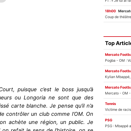
18h00
Mercato
Top Articl
Mercato Footba
Pogba - OM : Vo
Mercato Footba
Kylian Mbappé, u
Mercato Footba
ourt, puisque c’est le boss jusqu’à
oueurs ou Longoria ne sont que des
Tennis
ssé carte blanche. Je pense qu’il n’a
 de contrôler un club comme l’OM. On
PSG
on achète une région, un public. Je
PSG : Mbappé ac
 on refait le sens de l’histoire, on se