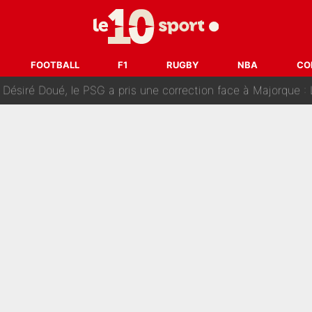
uer à Zinedine Zidane en équipe de France : «Je n'aurais jam
rt dans tous les sens sur le mercato de l'OM : Frank McCourt va enf
FOOTBALL
F1
RUGBY
NBA
CO
 Doué, le PSG a pris une correction face à Majorque : Luis Enrique a
, puis j’ai dû partir...», le témoignage émouvant de Max Verstapp
 Rodri va trahir le Real Madrid : Le Ballon d'Or a choisi de 