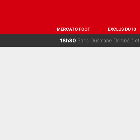
20h00
Franck Ribéry a osé s'attaq
19h00
Medina, Rulli, Paixao... ça pa
MERCATO FOOT
EXCLUS DU 10
18h30
Sans Ousmane Dembélé et Désiré
18h15
F1 : « Je lui ai fait un câlin
18h00
Coup de théâtre en Espagne,