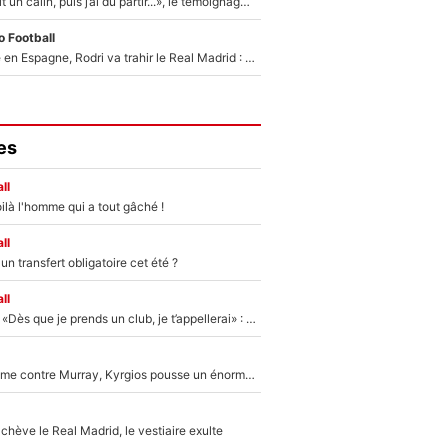
F1 : « Je lui ai fait un câlin, puis j’ai dû partir...», le témoignage émouvant de Max Verstappen sur sa fille
 Football
Coup de théâtre en Espagne, Rodri va trahir le Real Madrid : Le Ballon d'Or a choisi de signer au FC Barcelone !
es
ll
ilà l'homme qui a tout gâché !
ll
n transfert obligatoire cet été ?
ll
Mercato - OM - «Dès que je prends un club, je t’appellerai» : La promesse de Marcelino au moment de claquer la porte
Victime de racisme contre Murray, Kyrgios pousse un énorme coup de gueule !
hève le Real Madrid, le vestiaire exulte