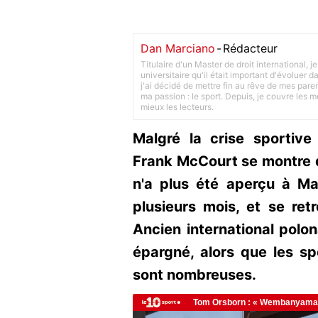
Dan Marciano
-
Rédacteur
Titulaire d'un Master de droit international,
universitaire qu'il était important d'évoluer
j'ai décidé de mettre fin au rêve de mes pare
ma passion : le sport. Depuis, je couvre les m
mieux les lecteurs.
Malgré la crise sportive
Frank McCourt se montre di
n'a plus été aperçu à Ma
plusieurs mois, et se ret
Ancien international polon
épargné, alors que les sp
sont nombreuses.