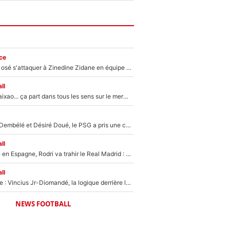
ce
Franck Ribéry a osé s'attaquer à Zinedine Zidane en équipe de France : «Je n'aurais jamais fait ça»
ll
Medina, Rulli, Paixao... ça part dans tous les sens sur le mercato de l'OM : Frank McCourt va enfin récupérer l'argent qu'il attend ?
Sans Ousmane Dembélé et Désiré Doué, le PSG a pris une correction face à Majorque : Luis Enrique attend avec impatience des renforts !
ll
Coup de théâtre en Espagne, Rodri va trahir le Real Madrid : Le Ballon d'Or a choisi de signer au FC Barcelone !
ll
Mercato Analyse : Vincius Jr-Diomandé, la logique derrière la concordance des temps
NEWS FOOTBALL