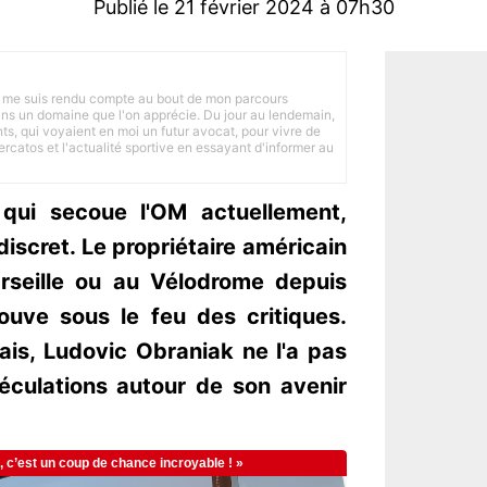
Publié le 21 février 2024 à 07h30
 je me suis rendu compte au bout de mon parcours
 dans un domaine que l'on apprécie. Du jour au lendemain,
nts, qui voyaient en moi un futur avocat, pour vivre de
ercatos et l'actualité sportive en essayant d'informer au
 qui secoue l'OM actuellement,
scret. Le propriétaire américain
rseille ou au Vélodrome depuis
rouve sous le feu des critiques.
ais, Ludovic Obraniak ne l'a pas
éculations autour de son avenir