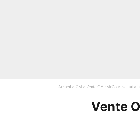
Accueil
OM
Vente OM : McCourt se fait atta
Vente O