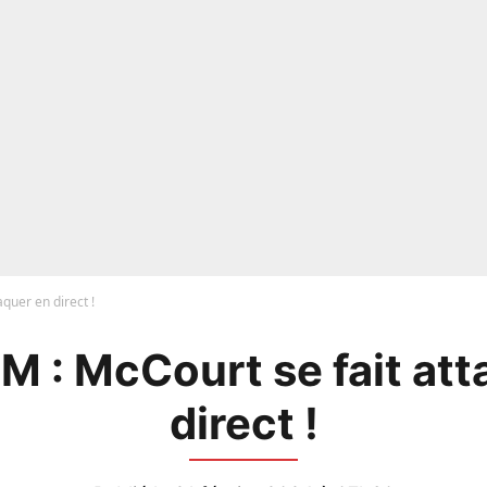
quer en direct !
M : McCourt se fait att
direct !