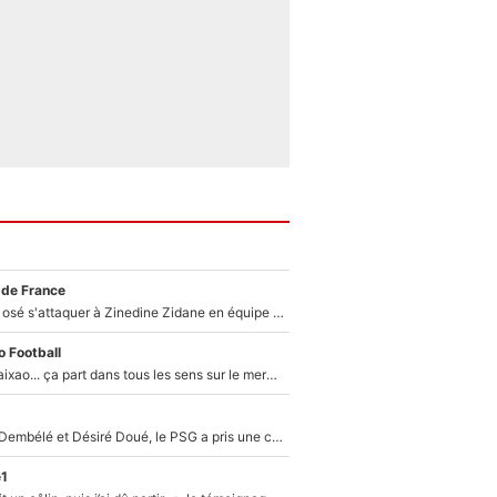
 de France
Franck Ribéry a osé s'attaquer à Zinedine Zidane en équipe de France : «Je n'aurais jamais fait ça»
 Football
Medina, Rulli, Paixao... ça part dans tous les sens sur le mercato de l'OM : Frank McCourt va enfin récupérer l'argent qu'il attend ?
Sans Ousmane Dembélé et Désiré Doué, le PSG a pris une correction face à Majorque : Luis Enrique attend avec impatience des renforts !
e1