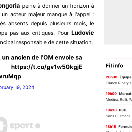
ongoria
peine à donner un horizon à
, un acteur majeur manque à l'appel :
 absents depuis plusieurs mois, le
Ludovic
ppe pas aux critiques. Pour
rincipal responsable de cette situation.
o, un ancien de l’OM envoie sa
Fil info
ps://t.co/gv1w50kgjE
4wruMqp
20h00
Équipe
bruary 19, 2024
19h00
Mercato
18h30
PSG
18h15
Formul