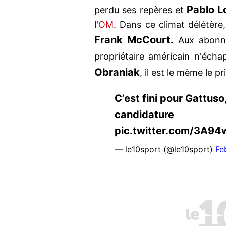
Pablo L
perdu ses repères et
l'
OM
. Dans ce climat délétère
Frank McCourt.
Aux abonnés
propriétaire américain n'écha
Obraniak
, il est le même le p
C’est fini pour Gattus
candidature htt
pic.twitter.com/3A9
— le10sport (@le10sport)
Fe