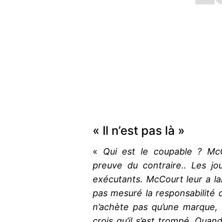
« Il n’est pas là »
«
Qui est le coupable ? McC
preuve du contraire.. Les j
exécutants. McCourt leur a lai
pas mesuré la responsabilité
n’achète pas qu’une marque, 
crois qu’il s’est trompé. Quand