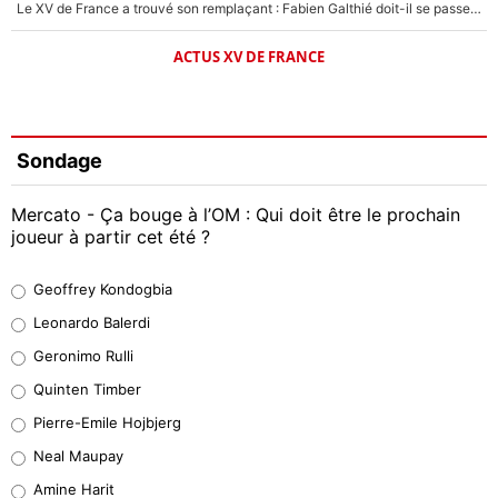
Le XV de France a trouvé son remplaçant : Fabien Galthié doit-il se passer d'Antoine Dupont ?
ACTUS XV DE FRANCE
Sondage
Mercato - Ça bouge à l’OM : Qui doit être le prochain
joueur à partir cet été ?
Geoffrey Kondogbia
Geoffrey Kondogbia
38%
Leonardo Balerdi
Leonardo Balerdi
Geronimo Rulli
32%
Quinten Timber
Geronimo Rulli
Pierre-Emile Hojbjerg
5%
Neal Maupay
Quinten Timber
Amine Harit