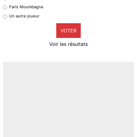
1%
Faris Moumbagna
Pierre-Emile Hojbjerg
Un autre joueur
9%
VOTER
Neal Maupay
4%
Voir les résultats
Amine Harit
3%
Faris Moumbagna
4%
Un autre joueur
5%
1720 personnes ont participé aux votes.