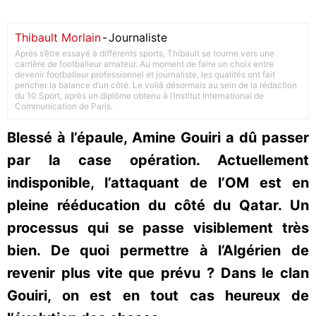
Thibault Morlain
-
Journaliste
Après s’être essayé à différents sports, Thibault se tourne vers une
carrière de footballeur amateur. Au moment de faire un choix entre
devenir footballeur professionnel et journaliste, les qualités ont fait
pencher la balance d’un côté. Le voilà désormais au sein de la rédaction
du 10 Sport, après un diplôme obtenu à l’Institut International de
Communication de Paris.
Blessé à l’épaule, Amine Gouiri a dû passer
par la case opération. Actuellement
indisponible, l’attaquant de l’OM est en
pleine rééducation du côté du Qatar. Un
processus qui se passe visiblement très
bien. De quoi permettre à l’Algérien de
revenir plus vite que prévu ? Dans le clan
Gouiri, on est en tout cas heureux de