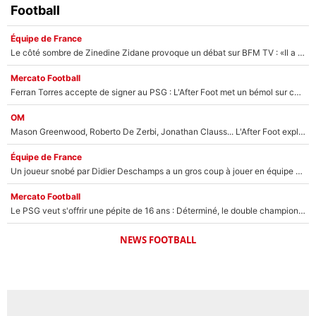
Football
Équipe de France
Le côté sombre de Zinedine Zidane provoque un débat sur BFM TV : «Il a pris 14 cartons rouges»
Mercato Football
Ferran Torres accepte de signer au PSG : L'After Foot met un bémol sur ce transfert, le champion du monde va couter trop cher ?
OM
Mason Greenwood, Roberto De Zerbi, Jonathan Clauss... L'After Foot explique pourquoi Medhi Benatia a craqué à l'OM !
Équipe de France
Un joueur snobé par Didier Deschamps a un gros coup à jouer en équipe de France : Zinedine Zidane a trouvé son numéro 9 ?
Mercato Football
Le PSG veut s'offrir une pépite de 16 ans : Déterminé, le double champion d'Europe en titre est prêt à lâcher 40M€ pour celui que l'on compare déjà à Vinicius Jr !
NEWS FOOTBALL