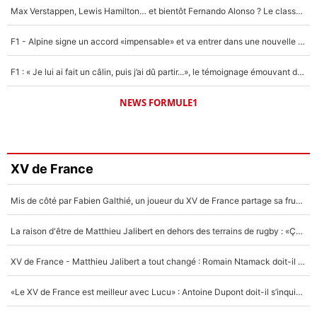
Max Verstappen, Lewis Hamilton… et bientôt Fernando Alonso ? Le classement des pilotes les mieux payés en Formule 1 risque de changer !
F1 - Alpine signe un accord «impensable» et va entrer dans une nouvelle dimension : Grande nouvelle pour Pierre Gasly !
F1 : « Je lui ai fait un câlin, puis j’ai dû partir...», le témoignage émouvant de Max Verstappen sur sa fille
NEWS FORMULE1
XV de France
Mis de côté par Fabien Galthié, un joueur du XV de France partage sa frustration : «ils ne me l’ont pas dit tout de suite»
La raison d'être de Matthieu Jalibert en dehors des terrains de rugby : «Ça m'atteint autant que si tu touches à un membre de ma famille»
XV de France - Matthieu Jalibert a tout changé : Romain Ntamack doit-il s’inquiéter pour sa place à un an de la Coupe du monde ?
«Le XV de France est meilleur avec Lucu» : Antoine Dupont doit-il s’inquiéter pour sa place ?