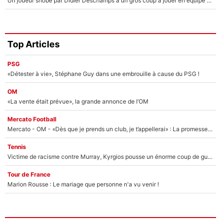
Un joueur snobé par Didier Deschamps a un gros coup à jouer en équipe de France : Zinedine Zidane a trouvé son numéro 9 ?
Top Articles
PSG
«Détester à vie», Stéphane Guy dans une embrouille à cause du PSG !
OM
«La vente était prévue», la grande annonce de l’OM
Mercato Football
Mercato - OM - «Dès que je prends un club, je t’appellerai» : La promesse de Marcelino au moment de claquer la porte
Tennis
Victime de racisme contre Murray, Kyrgios pousse un énorme coup de gueule !
Tour de France
Marion Rousse : Le mariage que personne n'a vu venir !