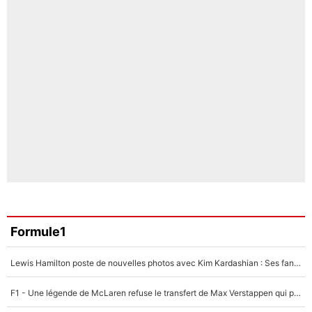
Formule1
Lewis Hamilton poste de nouvelles photos avec Kim Kardashian : Ses fans le voient déjà redevenir champion du monde de F1 grâce à elle !
F1 - Une légende de McLaren refuse le transfert de Max Verstappen qui pourrait «faire des vagues» et plomber l'ambiance dans l'équipe