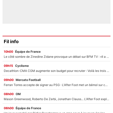
Fil info
10h00
Équipe de France
Le côté sombre de Zinedine Zidane provoque un débat sur BFM TV : «Il a pris 14 cartons rouges»
09h15
Cyclisme
Decathlon-CMA CGM augmente son budget pour recruter : Voilà les trois premiers coureurs qui font rejoindre Paul Seixas en 2027 !
09h00
Mercato Football
Ferran Torres accepte de signer au PSG : L'After Foot met un bémol sur ce transfert, le champion du monde va couter trop cher ?
08h00
OM
Mason Greenwood, Roberto De Zerbi, Jonathan Clauss... L'After Foot explique pourquoi Medhi Benatia a craqué à l'OM !
06h00
Équipe de France