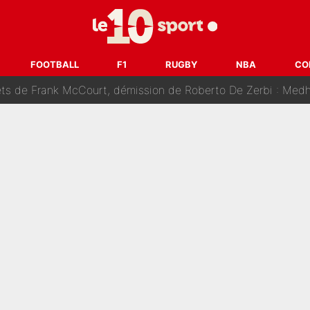
âce à Bradley Barcola et Ibrahim Mbaye : Le PSG sur le point de
des nouveaux joueurs : L’IA dévoile les 5 cracks qui pourraient rapidem
FOOTBALL
F1
RUGBY
NBA
CO
nk McCourt, démission de Roberto De Zerbi : Medhi Benatia se lâche sur son dépar
fort est attaqué après son dérapage sur CNews : «Et lui, il prend combie
ision : Son transfert au PSG est annoncé en Espagne !