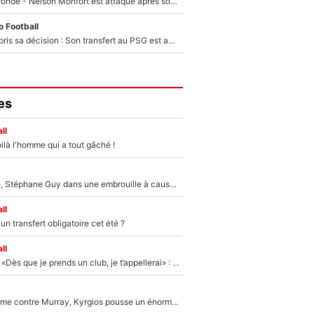
Incendies en Gironde - Nelson Monfort est attaqué après son dérapage sur CNews : «Et lui, il prend combien pour parler dans un studio climatisé?»
 Football
Ferran Torres a pris sa décision : Son transfert au PSG est annoncé en Espagne !
es
ll
ilà l'homme qui a tout gâché !
«Détester à vie», Stéphane Guy dans une embrouille à cause du PSG !
ll
n transfert obligatoire cet été ?
ll
Mercato - OM - «Dès que je prends un club, je t’appellerai» : La promesse de Marcelino au moment de claquer la porte
Victime de racisme contre Murray, Kyrgios pousse un énorme coup de gueule !