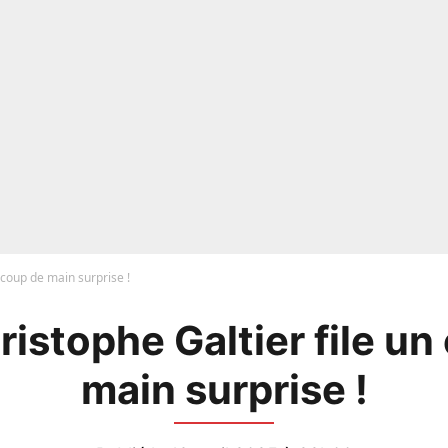
 coup de main surprise !
ristophe Galtier file un
main surprise !