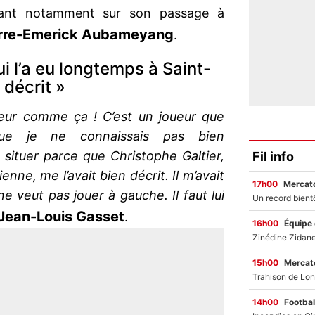
nant notamment sur son passage à
rre-Emerick Aubameyang
.
ui l’a eu longtemps à Saint-
 décrit »
oueur comme ça ! C’est un joueur que
que je ne connaissais pas bien
 situer parce que Christophe Galtier,
Fil info
enne, me l’avait bien décrit. Il m’avait
17h00
Mercato
l ne veut pas jouer à gauche. Il faut lui
Jean-Louis Gasset
.
16h00
Équipe
15h00
Mercato
14h00
Footbal