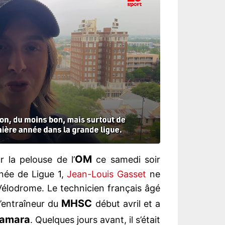
OM
 la pelouse de l’
ce samedi soir
née de Ligue 1,
Jean-Louis Gasset
ne
Vélodrome. Le technicien français âgé
MHSC
d’entraîneur du
début avril et a
amara
. Quelques jours avant, il s’était