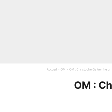
Accueil
OM
OM : Christophe Galtier file un
OM : Ch