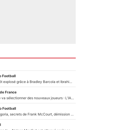
 Football
Un record bientôt explosé grâce à Bradley Barcola et Ibrahim Mbaye : Le PSG sur le point de réaliser un mercato historique ?
 de France
Zinédine Zidane va sélectionner des nouveaux joueurs : L’IA dévoile les 5 cracks qui pourraient rapidement le rejoindre en équipe de France !
 Football
Trahison de Longoria, secrets de Frank McCourt, démission de Roberto De Zerbi : Medhi Benatia se lâche sur son départ de l'OM et fait d'importantes révélations
l