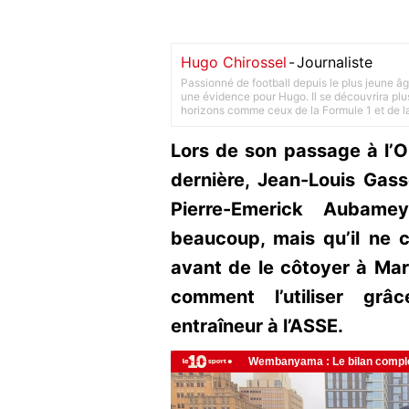
Hugo Chirossel
-
Journaliste
Passionné de football depuis le plus jeune âg
une évidence pour Hugo. Il se découvrira plus
horizons comme ceux de la Formule 1 et de l
Lors de son passage à l’
dernière, Jean-Louis Gas
Pierre-Emerick Aubamey
beaucoup, mais qu’il ne 
avant de le côtoyer à Mars
comment l’utiliser grâ
entraîneur à l’ASSE.