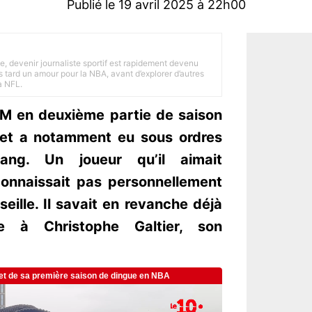
Publié le 19 avril 2025 à 22h00
e, devenir journaliste sportif est rapidement devenu
 tard un amour pour la NBA, avant d’explorer d’autres
a NFL.
OM en deuxième partie de saison
set a notamment eu sous ordres
ang. Un joueur qu’il aimait
connaissait pas personnellement
eille. Il savait en revanche déjà
ce à Christophe Galtier, son