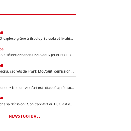
ll
Un record bientôt explosé grâce à Bradley Barcola et Ibrahim Mbaye : Le PSG sur le point de réaliser un mercato historique ?
ce
Zinédine Zidane va sélectionner des nouveaux joueurs : L’IA dévoile les 5 cracks qui pourraient rapidement le rejoindre en équipe de France !
ll
Trahison de Longoria, secrets de Frank McCourt, démission de Roberto De Zerbi : Medhi Benatia se lâche sur son départ de l'OM et fait d'importantes révélations
Incendies en Gironde - Nelson Monfort est attaqué après son dérapage sur CNews : «Et lui, il prend combien pour parler dans un studio climatisé?»
ll
Ferran Torres a pris sa décision : Son transfert au PSG est annoncé en Espagne !
NEWS FOOTBALL