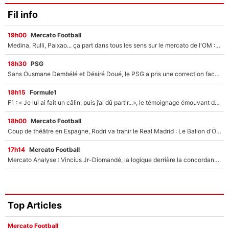
Fil info
19h00
Mercato Football
Medina, Rulli, Paixao... ça part dans tous les sens sur le mercato de l'OM : Frank McCourt va enfin récupérer l'argent qu'il attend ?
18h30
PSG
Sans Ousmane Dembélé et Désiré Doué, le PSG a pris une correction face à Majorque : Luis Enrique attend avec impatience des renforts !
18h15
Formule1
F1 : « Je lui ai fait un câlin, puis j’ai dû partir...», le témoignage émouvant de Max Verstappen sur sa fille
18h00
Mercato Football
Coup de théâtre en Espagne, Rodri va trahir le Real Madrid : Le Ballon d'Or a choisi de signer au FC Barcelone !
17h14
Mercato Football
Mercato Analyse : Vincius Jr-Diomandé, la logique derrière la concordance des temps
Top Articles
Mercato Football