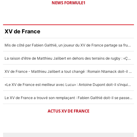
NEWS FORMULE1
XV de France
Mis de côté par Fabien Galthié, un joueur du XV de France partage sa frustration : «ils ne me l’ont pas dit tout de suite»
La raison d'être de Matthieu Jalibert en dehors des terrains de rugby : «Ça m'atteint autant que si tu touches à un membre de ma famille»
XV de France - Matthieu Jalibert a tout changé : Romain Ntamack doit-il s’inquiéter pour sa place à un an de la Coupe du monde ?
«Le XV de France est meilleur avec Lucu» : Antoine Dupont doit-il s’inquiéter pour sa place ?
Le XV de France a trouvé son remplaçant : Fabien Galthié doit-il se passer d'Antoine Dupont ?
ACTUS XV DE FRANCE