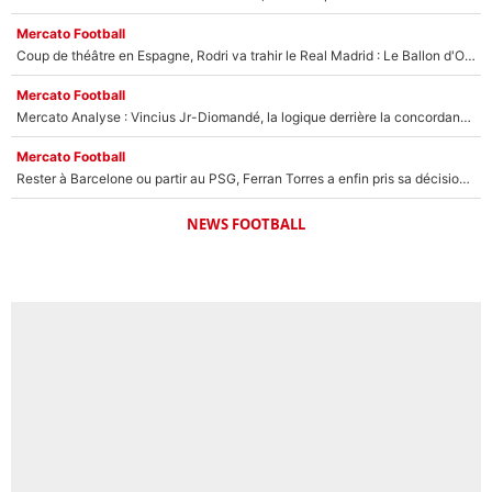
Mercato Football
Coup de théâtre en Espagne, Rodri va trahir le Real Madrid : Le Ballon d'Or a choisi de signer au FC Barcelone !
Mercato Football
Mercato Analyse : Vincius Jr-Diomandé, la logique derrière la concordance des temps
Mercato Football
Rester à Barcelone ou partir au PSG, Ferran Torres a enfin pris sa décision : La course contre la montre est lancée !
NEWS FOOTBALL