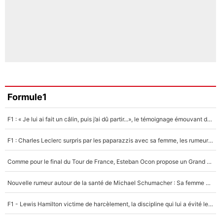
Formule1
F1 : « Je lui ai fait un câlin, puis j’ai dû partir...», le témoignage émouvant de Max Verstappen sur sa fille
F1 : Charles Leclerc surpris par les paparazzis avec sa femme, les rumeurs étaient vraies !
Comme pour le final du Tour de France, Esteban Ocon propose un Grand Prix de Formule 1 à Paris : «Autour de l’Arc de Triomphe, ce serait génial» !
Nouvelle rumeur autour de la santé de Michael Schumacher : Sa femme Corinna sort du silence
F1 - Lewis Hamilton victime de harcèlement, la discipline qui lui a évité le pire : «J'aurais probablement mal tourné»