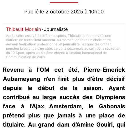
Publié le 2 octobre 2025 à 10h00
Thibault Morlain
-
Journaliste
Après s’être essayé à différents sports, Thibault se tourne vers une
carrière de footballeur amateur. Au moment de faire un choix entre
devenir footballeur professionnel et journaliste, les qualités ont fait
pencher la balance d’un côté. Le voilà désormais au sein de la rédaction
du 10 Sport, après un diplôme obtenu à l’Institut International de
Communication de Paris.
Revenu à l’OM cet été, Pierre-Emerick
Aubameyang n’en finit plus d’être décisif
depuis le début de la saison. Ayant
contribué au large succès des Olympiens
face à l’Ajax Amsterdam, le Gabonais
prétend plus que jamais à une place de
titulaire. Au grand dam d’Amine Gouiri, qui