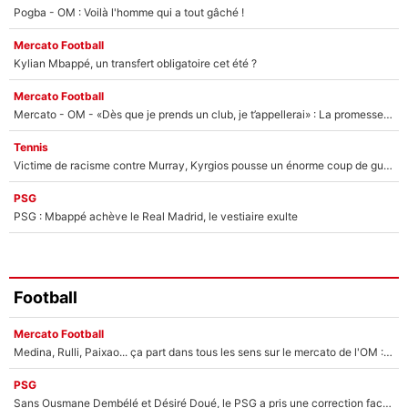
Pogba - OM : Voilà l'homme qui a tout gâché !
Mercato Football
Kylian Mbappé, un transfert obligatoire cet été ?
Mercato Football
Mercato - OM - «Dès que je prends un club, je t’appellerai» : La promesse de Marcelino au moment de claquer la porte
Tennis
Victime de racisme contre Murray, Kyrgios pousse un énorme coup de gueule !
PSG
PSG : Mbappé achève le Real Madrid, le vestiaire exulte
Football
Mercato Football
Medina, Rulli, Paixao... ça part dans tous les sens sur le mercato de l'OM : Frank McCourt va enfin récupérer l'argent qu'il attend ?
PSG
Sans Ousmane Dembélé et Désiré Doué, le PSG a pris une correction face à Majorque : Luis Enrique attend avec impatience des renforts !