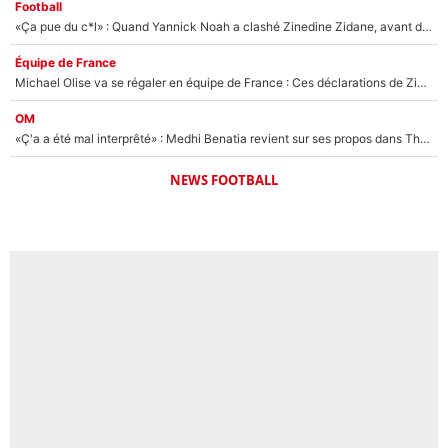
Football
«Ça pue du c*l» : Quand Yannick Noah a clashé Zinedine Zidane, avant de se faire recadrer par le nouveau sélectionneur de l'équipe de France !
Équipe de France
Michael Olise va se régaler en équipe de France : Ces déclarations de Zinedine Zidane qui prouvent qu'il va tout miser sur la star du Bayern Munich !
OM
«Ç'a a été mal interprêté» : Medhi Benatia revient sur ses propos dans The Bridge et précise ses conditions pour rejoindre le PSG !
NEWS FOOTBALL