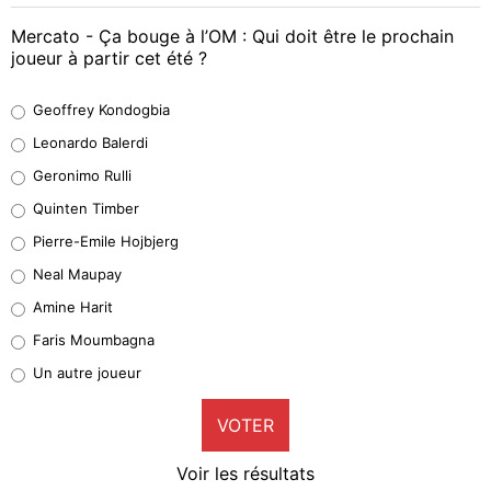
Mercato - Ça bouge à l’OM : Qui doit être le prochain
joueur à partir cet été ?
Geoffrey Kondogbia
Geoffrey Kondogbia
38%
Leonardo Balerdi
Leonardo Balerdi
Geronimo Rulli
32%
Quinten Timber
Geronimo Rulli
Pierre-Emile Hojbjerg
5%
Neal Maupay
Quinten Timber
Amine Harit
1%
Faris Moumbagna
Pierre-Emile Hojbjerg
Un autre joueur
9%
VOTER
Neal Maupay
4%
Voir les résultats