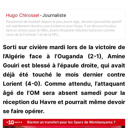
Hugo Chirossel
-
Journaliste
Passionné de football depuis le plus jeune âge, devenir journaliste sportif
est rapidement devenu une évidence pour Hugo. Il se découvrira plus
tard un amour pour la NBA, avant d’explorer d’autres horizons comme
ceux de la Formule 1 et de la NFL.
Sorti sur civière mardi lors de la victoire de
l’Algérie face à l’Ouganda (2-1), Amine
Gouiri est blessé à l’épaule droite, qui avait
déjà été touché le mois dernier contre
Lorient (4-0). Comme attendu, l’attaquant
âgé de l’OM sera absent samedi pour la
réception du Havre et pourrait même devoir
se faire opérer.