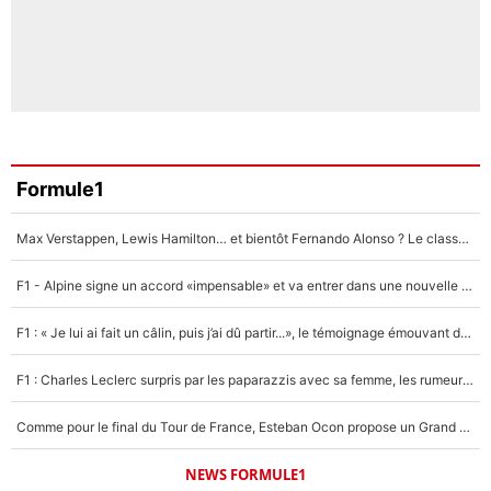
Formule1
Max Verstappen, Lewis Hamilton… et bientôt Fernando Alonso ? Le classement des pilotes les mieux payés en Formule 1 risque de changer !
F1 - Alpine signe un accord «impensable» et va entrer dans une nouvelle dimension : Grande nouvelle pour Pierre Gasly !
F1 : « Je lui ai fait un câlin, puis j’ai dû partir...», le témoignage émouvant de Max Verstappen sur sa fille
F1 : Charles Leclerc surpris par les paparazzis avec sa femme, les rumeurs étaient vraies !
Comme pour le final du Tour de France, Esteban Ocon propose un Grand Prix de Formule 1 à Paris : «Autour de l’Arc de Triomphe, ce serait génial» !
NEWS FORMULE1