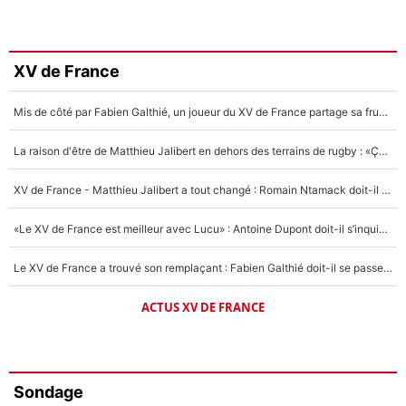
XV de France
Mis de côté par Fabien Galthié, un joueur du XV de France partage sa frustration : «ils ne me l’ont pas dit tout de suite»
La raison d'être de Matthieu Jalibert en dehors des terrains de rugby : «Ça m'atteint autant que si tu touches à un membre de ma famille»
XV de France - Matthieu Jalibert a tout changé : Romain Ntamack doit-il s’inquiéter pour sa place à un an de la Coupe du monde ?
«Le XV de France est meilleur avec Lucu» : Antoine Dupont doit-il s’inquiéter pour sa place ?
Le XV de France a trouvé son remplaçant : Fabien Galthié doit-il se passer d'Antoine Dupont ?
ACTUS XV DE FRANCE
Sondage