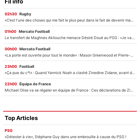
Fil info
02h30
Rugby
«C’est l'une des choses qui me fait le plus peur dans le fait de devenir maman» : En couple avec Antoine Dupont, Iris Mittenaere s'inquiète déjà pour ses futurs enfants !
01h00
Mercato Football
Le transfert de Maghnes Akliouche menace Désiré Doué au PSG : «Je valide à 200%»
00h00
Mercato Football
«La porte est ouverte pour tout le monde» : Mason Greenwood et Pierre-Emerick Aubameyang ont quitté l'OM, Amine Gouiri balance sur la suite du mercato et sur la réaction du vestiaire !
23h00
Football
«Ça pue du c*l» : Quand Yannick Noah a clashé Zinedine Zidane, avant de se faire recadrer par le nouveau sélectionneur de l'équipe de France !
22h00
Équipe de France
Michael Olise va se régaler en équipe de France : Ces déclarations de Zinedine Zidane qui prouvent qu'il va tout miser sur la star du Bayern Munich !
Top Articles
PSG
«Détester à vie», Stéphane Guy dans une embrouille à cause du PSG !