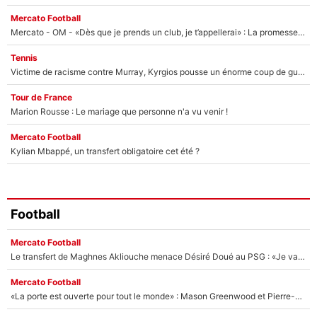
Mercato Football
Mercato - OM - «Dès que je prends un club, je t’appellerai» : La promesse de Marcelino au moment de claquer la porte
Tennis
Victime de racisme contre Murray, Kyrgios pousse un énorme coup de gueule !
Tour de France
Marion Rousse : Le mariage que personne n'a vu venir !
Mercato Football
Kylian Mbappé, un transfert obligatoire cet été ?
Football
Mercato Football
Le transfert de Maghnes Akliouche menace Désiré Doué au PSG : «Je valide à 200%»
Mercato Football
«La porte est ouverte pour tout le monde» : Mason Greenwood et Pierre-Emerick Aubameyang ont quitté l'OM, Amine Gouiri balance sur la suite du mercato et sur la réaction du vestiaire !