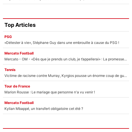
Top Articles
PSG
«Détester à vie», Stéphane Guy dans une embrouille à cause du PSG !
Mercato Football
Mercato - OM - «Dès que je prends un club, je t’appellerai» : La promesse de Marcelino au moment de claquer la porte
Tennis
Victime de racisme contre Murray, Kyrgios pousse un énorme coup de gueule !
Tour de France
Marion Rousse : Le mariage que personne n'a vu venir !
Mercato Football
Kylian Mbappé, un transfert obligatoire cet été ?