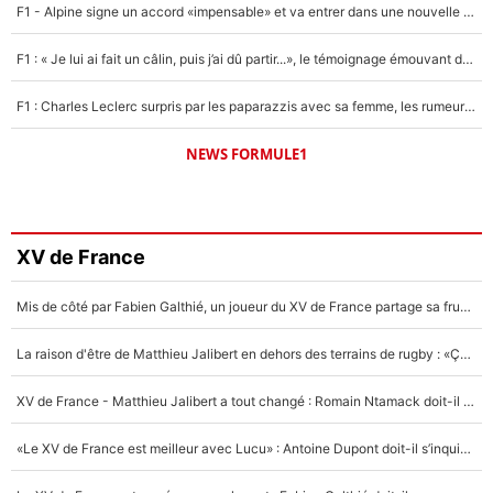
F1 - Alpine signe un accord «impensable» et va entrer dans une nouvelle dimension : Grande nouvelle pour Pierre Gasly !
F1 : « Je lui ai fait un câlin, puis j’ai dû partir...», le témoignage émouvant de Max Verstappen sur sa fille
F1 : Charles Leclerc surpris par les paparazzis avec sa femme, les rumeurs étaient vraies !
NEWS FORMULE1
XV de France
Mis de côté par Fabien Galthié, un joueur du XV de France partage sa frustration : «ils ne me l’ont pas dit tout de suite»
La raison d'être de Matthieu Jalibert en dehors des terrains de rugby : «Ça m'atteint autant que si tu touches à un membre de ma famille»
XV de France - Matthieu Jalibert a tout changé : Romain Ntamack doit-il s’inquiéter pour sa place à un an de la Coupe du monde ?
«Le XV de France est meilleur avec Lucu» : Antoine Dupont doit-il s’inquiéter pour sa place ?