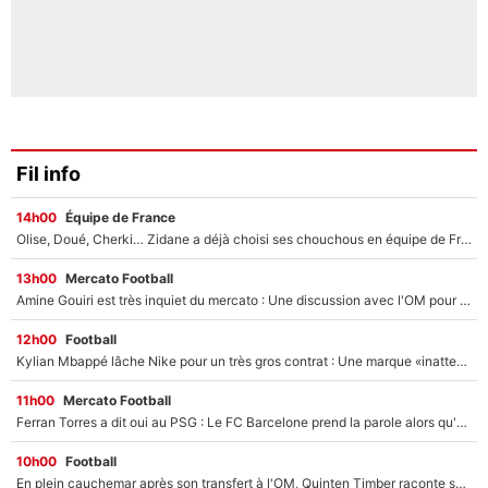
Fil info
14h00
Équipe de France
Olise, Doué, Cherki… Zidane a déjà choisi ses chouchous en équipe de France ? L’IA annonce des surprises sans Kylian Mbappé !
13h00
Mercato Football
Amine Gouiri est très inquiet du mercato : Une discussion avec l'OM pour acter son transfert !
12h00
Football
Kylian Mbappé lâche Nike pour un très gros contrat : Une marque «inattendue» va frapper très fort
11h00
Mercato Football
Ferran Torres a dit oui au PSG : Le FC Barcelone prend la parole alors qu'un transfert de l'attaquant espagnol prend forme
10h00
Football
En plein cauchemar après son transfert à l'OM, Quinten Timber raconte ses doutes après sa signature à Marseille