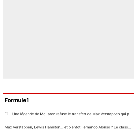
Formule1
F1 - Une légende de McLaren refuse le transfert de Max Verstappen qui pourrait «faire des vagues» et plomber l'ambiance dans l'équipe
Max Verstappen, Lewis Hamilton… et bientôt Fernando Alonso ? Le classement des pilotes les mieux payés en Formule 1 risque de changer !