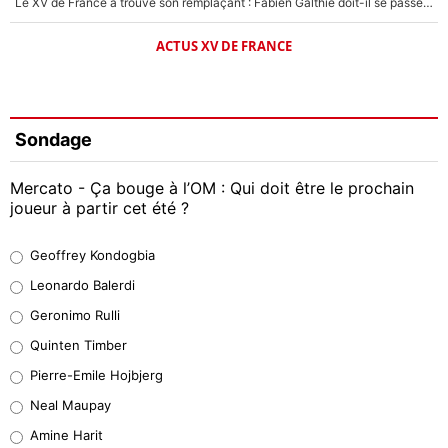
Le XV de France a trouvé son remplaçant : Fabien Galthié doit-il se passer d'Antoine Dupont ?
ACTUS XV DE FRANCE
Sondage
Mercato - Ça bouge à l’OM : Qui doit être le prochain
joueur à partir cet été ?
Geoffrey Kondogbia
Geoffrey Kondogbia
38%
Leonardo Balerdi
Leonardo Balerdi
Geronimo Rulli
32%
Quinten Timber
Geronimo Rulli
Pierre-Emile Hojbjerg
5%
Neal Maupay
Quinten Timber
Amine Harit