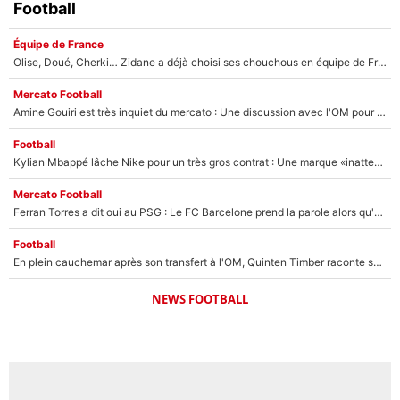
Football
Équipe de France
Olise, Doué, Cherki… Zidane a déjà choisi ses chouchous en équipe de France ? L’IA annonce des surprises sans Kylian Mbappé !
Mercato Football
Amine Gouiri est très inquiet du mercato : Une discussion avec l'OM pour acter son transfert !
Football
Kylian Mbappé lâche Nike pour un très gros contrat : Une marque «inattendue» va frapper très fort
Mercato Football
Ferran Torres a dit oui au PSG : Le FC Barcelone prend la parole alors qu'un transfert de l'attaquant espagnol prend forme
Football
En plein cauchemar après son transfert à l'OM, Quinten Timber raconte ses doutes après sa signature à Marseille
NEWS FOOTBALL