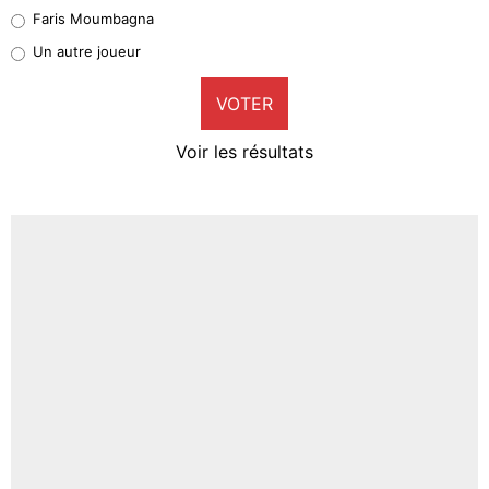
1%
Faris Moumbagna
Pierre-Emile Hojbjerg
Un autre joueur
9%
VOTER
Neal Maupay
4%
Voir les résultats
Amine Harit
3%
Faris Moumbagna
4%
Un autre joueur
5%
1677 personnes ont participé aux votes.