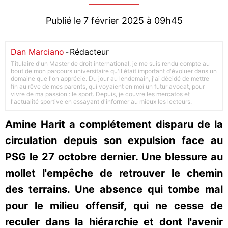
Publié le 7 février 2025 à 09h45
Dan Marciano
-
Rédacteur
Titulaire d'un Master de droit international, je me suis rendu compte au
bout de mon parcours universitaire qu'il était important d'évoluer dans un
domaine que l'on apprécie. Du jour au lendemain, j'ai décidé de mettre
fin au rêve de mes parents, qui voyaient en moi un futur avocat, pour
vivre de ma passion : le sport. Depuis, je couvre les mercatos et
l'actualité sportive en essayant d'informer au mieux les lecteurs.
Amine Harit a complétement disparu de la
circulation depuis son expulsion face au
PSG le 27 octobre dernier. Une blessure au
mollet l'empêche de retrouver le chemin
des terrains. Une absence qui tombe mal
pour le milieu offensif, qui ne cesse de
reculer dans la hiérarchie et dont l'avenir