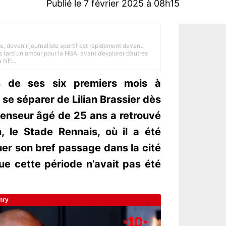
Publié le 7 février 2025 à 08h15
e, devenir journaliste sportif est rapidement devenu
 tard un amour pour la NBA, avant d’explorer d’autres
a NFL.
rs de ses six premiers mois à
 se séparer de Lilian Brassier dès
fenseur âgé de 25 ans a retrouvé
n, le Stade Rennais, où il a été
r son bref passage dans la cité
ue cette période n’avait pas été