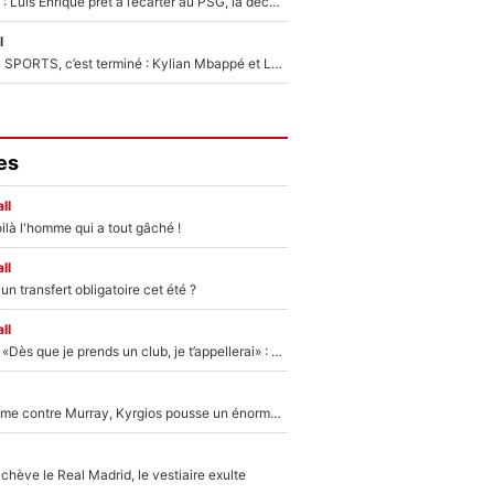
Bradley Barcola : Luis Enrique prêt à l’écarter au PSG, la décision qui va accélérer son transfert à Liverpool ?
l
La Liga sur beIN SPORTS, c’est terminé : Kylian Mbappé et Lamine Yamal changent de chaîne, «le moment était venu d'ouvrir un nouveau chapitre»
es
ll
ilà l'homme qui a tout gâché !
ll
n transfert obligatoire cet été ?
ll
Mercato - OM - «Dès que je prends un club, je t’appellerai» : La promesse de Marcelino au moment de claquer la porte
Victime de racisme contre Murray, Kyrgios pousse un énorme coup de gueule !
hève le Real Madrid, le vestiaire exulte