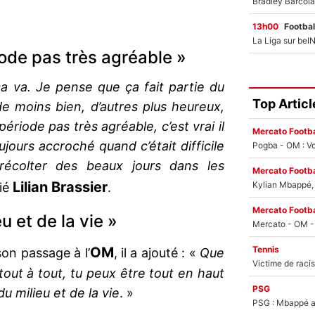
13h00
Footbal
iode pas très agréable »
a va. Je pense que ça fait partie du
Top Articl
de moins bien, d’autres plus heureux,
 période pas très agréable, c’est vrai il
Mercato Footba
oujours accroché quand c’était difficile
Pogba - OM : Vo
récolter des beaux jours dans les
Mercato Footba
Lilian Brassier
Kylian Mbappé, u
ié
.
Mercato Footba
u et de la vie »
Tennis
OM
son passage à l’
, il a ajouté : «
Que
tout à tout, tu peux être tout en haut
PSG
du milieu et de la vie
. »
PSG : Mbappé ac