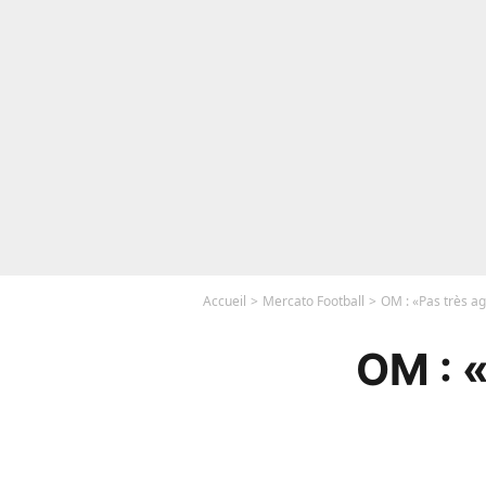
Accueil
Mercato Football
OM : «Pas très ag
OM : «