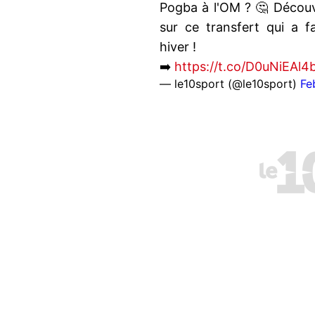
Pogba à l'OM ? 🤔 Découv
sur ce transfert qui a f
hiver !
➡️
https://t.co/D0uNiEAl4
— le10sport (@le10sport)
Fe