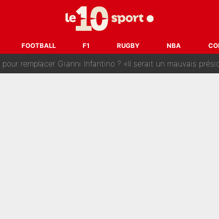
 : La photo qui met fin au transfert de l’été !
naere officialisent enfin leur couple : La photo qui enflamme 
FOOTBALL
F1
RUGBY
NBA
CO
emplacer Gianni Infantino ? «Il serait un mauvais président», le patron de
ue prêt à l’écarter au PSG, la décision qui va accélérer son tr
erminé : Kylian Mbappé et Lamine Yamal changent de chaîne, «le moment é