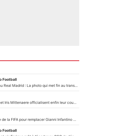
 Football
Yan Diomandé au Real Madrid : La photo qui met fin au transfert de l’été !
Antoine Dupont et Iris Mittenaere officialisent enfin leur couple : La photo qui enflamme les réseaux sociaux
Du PSG à la tête de la FIFA pour remplacer Gianni Infantino ? «Il serait un mauvais président», le patron de la Liga s'attaque à Nasser Al-Khelaïfi !
 Football