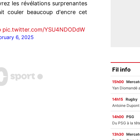
rez les révélations surprenantes
ait couler beaucoup d'encre cet
b
pic.twitter.com/YSU4NDODdW
bruary 6, 2025
Fil info
15h00
Mercato
14h15
Rugby
14h00
PSG
13h30
Mercato