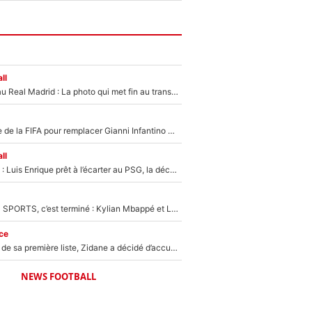
ll
Yan Diomandé au Real Madrid : La photo qui met fin au transfert de l’été !
Du PSG à la tête de la FIFA pour remplacer Gianni Infantino ? «Il serait un mauvais président», le patron de la Liga s'attaque à Nasser Al-Khelaïfi !
ll
Bradley Barcola : Luis Enrique prêt à l’écarter au PSG, la décision qui va accélérer son transfert à Liverpool ?
La Liga sur beIN SPORTS, c’est terminé : Kylian Mbappé et Lamine Yamal changent de chaîne, «le moment était venu d'ouvrir un nouveau chapitre»
ce
Avant l’annonce de sa première liste, Zidane a décidé d’accueillir une nouvelle tête en équipe de France
NEWS FOOTBALL