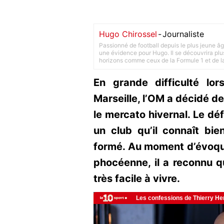
Hugo Chirossel
-
Journaliste
Passionné de football depuis le plus jeune âg
une évidence pour Hugo. Il se découvrira plus
horizons comme ceux de la Formule 1 et de l
En grande difficulté lo
Marseille, l’OM a décidé de
le mercato hivernal. Le dé
un club qu’il connaît bie
formé. Au moment d’évoque
phocéenne, il a reconnu q
très facile à vivre.