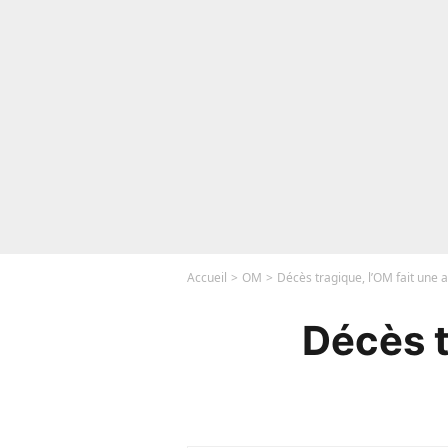
Accueil
OM
Décès tragique, l’OM fait une
Décès t