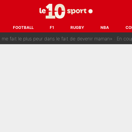
est terminé, DAZN a fait son choix pour Benjamin Da Silva et
onditions pour rejoindre L'EQUIPE du Soir : Il refuse de faire l'
FOOTBALL
F1
RUGBY
NBA
CO
 plus peur dans le fait de devenir maman» : En couple avec Antoine Dupont, Iris Mitte
kliouche menace Désiré Doué au PSG : «Je valide à 200%»
 : Mason Greenwood et Pierre-Emerick Aubameyang ont quitté l'OM, Amine Gouiri balance sur la 