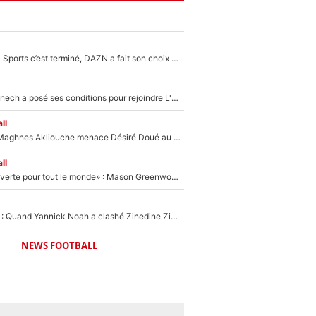
La Liga sur beIN Sports c’est terminé, DAZN a fait son choix pour Benjamin Da Silva et Omar Da Fonseca !
Raymond Domenech a posé ses conditions pour rejoindre L'EQUIPE du Soir : Il refuse de faire l'émission avec un autre chroniqueur !
ll
Le transfert de Maghnes Akliouche menace Désiré Doué au PSG : «Je valide à 200%»
ll
«La porte est ouverte pour tout le monde» : Mason Greenwood et Pierre-Emerick Aubameyang ont quitté l'OM, Amine Gouiri balance sur la suite du mercato et sur la réaction du vestiaire !
«Ça pue du c*l» : Quand Yannick Noah a clashé Zinedine Zidane, avant de se faire recadrer par le nouveau sélectionneur de l'équipe de France !
NEWS FOOTBALL