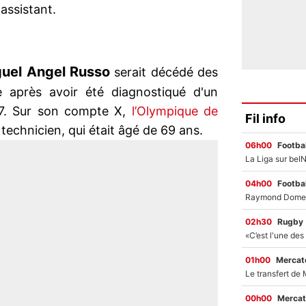
 assistant.
guel Angel Russo
serait décédé des
re après avoir été diagnostiqué d'un
17. Sur son compte X,
l’Olympique de
Fil info
chnicien, qui était âgé de 69 ans.
06h00
Footbal
04h00
Footbal
02h30
Rugby
01h00
Mercato
00h00
Mercat