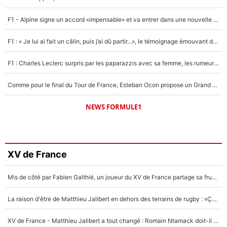
F1 - Alpine signe un accord «impensable» et va entrer dans une nouvelle dimension : Grande nouvelle pour Pierre Gasly !
F1 : « Je lui ai fait un câlin, puis j’ai dû partir...», le témoignage émouvant de Max Verstappen sur sa fille
F1 : Charles Leclerc surpris par les paparazzis avec sa femme, les rumeurs étaient vraies !
Comme pour le final du Tour de France, Esteban Ocon propose un Grand Prix de Formule 1 à Paris : «Autour de l’Arc de Triomphe, ce serait génial» !
NEWS FORMULE1
XV de France
Mis de côté par Fabien Galthié, un joueur du XV de France partage sa frustration : «ils ne me l’ont pas dit tout de suite»
La raison d'être de Matthieu Jalibert en dehors des terrains de rugby : «Ça m'atteint autant que si tu touches à un membre de ma famille»
XV de France - Matthieu Jalibert a tout changé : Romain Ntamack doit-il s’inquiéter pour sa place à un an de la Coupe du monde ?