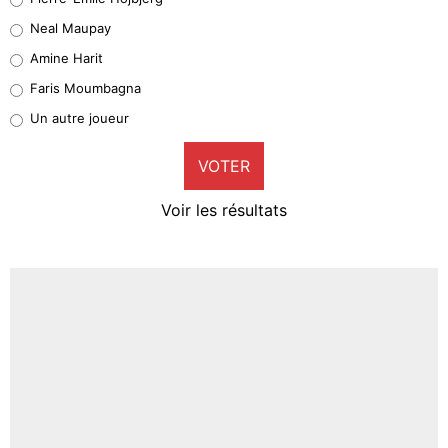
5%
Neal Maupay
Quinten Timber
Amine Harit
1%
Faris Moumbagna
Pierre-Emile Hojbjerg
Un autre joueur
9%
VOTER
Neal Maupay
4%
Voir les résultats
Amine Harit
3%
Faris Moumbagna
4%
Un autre joueur
5%
1615 personnes ont participé aux votes.