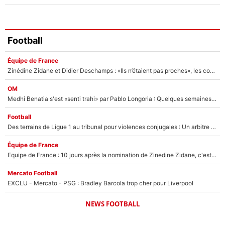
Football
Équipe de France
Zinédine Zidane et Didier Deschamps : «Ils n’étaient pas proches», les confidences d’un membre de l’équipe de France 1998 sur leur relation spéciale
OM
Medhi Benatia s'est «senti trahi» par Pablo Longoria : Quelques semaines après son départ, l'ancien directeur de football de l'OM règle ses comptes
Football
Des terrains de Ligue 1 au tribunal pour violences conjugales : Un arbitre français encourt une peine de 18 mois de prison !
Équipe de France
Equipe de France : 10 jours après la nomination de Zinedine Zidane, c'est au tour de son fils de prendre un nouveau départ !
Mercato Football
EXCLU - Mercato - PSG : Bradley Barcola trop cher pour Liverpool
NEWS FOOTBALL