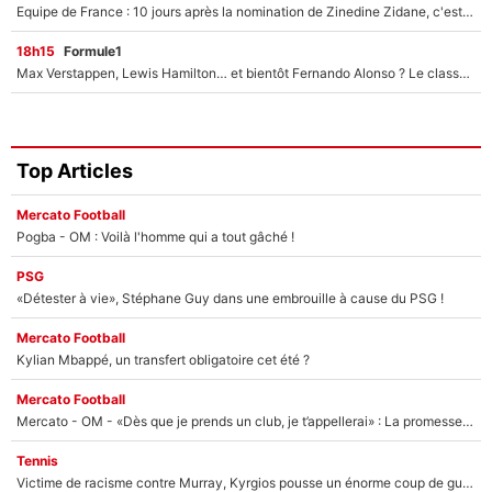
Equipe de France : 10 jours après la nomination de Zinedine Zidane, c'est au tour de son fils de prendre un nouveau départ !
18h15
Formule1
Max Verstappen, Lewis Hamilton… et bientôt Fernando Alonso ? Le classement des pilotes les mieux payés en Formule 1 risque de changer !
Top Articles
Mercato Football
Pogba - OM : Voilà l'homme qui a tout gâché !
PSG
«Détester à vie», Stéphane Guy dans une embrouille à cause du PSG !
Mercato Football
Kylian Mbappé, un transfert obligatoire cet été ?
Mercato Football
Mercato - OM - «Dès que je prends un club, je t’appellerai» : La promesse de Marcelino au moment de claquer la porte
Tennis
Victime de racisme contre Murray, Kyrgios pousse un énorme coup de gueule !