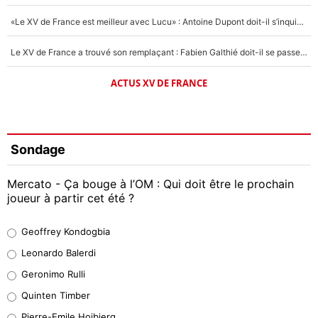
«Le XV de France est meilleur avec Lucu» : Antoine Dupont doit-il s’inquiéter pour sa place ?
Le XV de France a trouvé son remplaçant : Fabien Galthié doit-il se passer d'Antoine Dupont ?
ACTUS XV DE FRANCE
Sondage
Mercato - Ça bouge à l’OM : Qui doit être le prochain
joueur à partir cet été ?
Geoffrey Kondogbia
Geoffrey Kondogbia
38%
Leonardo Balerdi
Leonardo Balerdi
Geronimo Rulli
32%
Quinten Timber
Geronimo Rulli
Pierre-Emile Hojbjerg