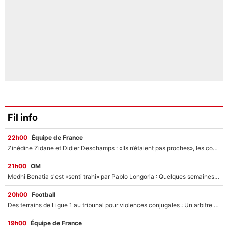
Fil info
22h00
Équipe de France
Zinédine Zidane et Didier Deschamps : «Ils n’étaient pas proches», les confidences d’un membre de l’équipe de France 1998 sur leur relation spéciale
21h00
OM
Medhi Benatia s'est «senti trahi» par Pablo Longoria : Quelques semaines après son départ, l'ancien directeur de football de l'OM règle ses comptes
20h00
Football
Des terrains de Ligue 1 au tribunal pour violences conjugales : Un arbitre français encourt une peine de 18 mois de prison !
19h00
Équipe de France