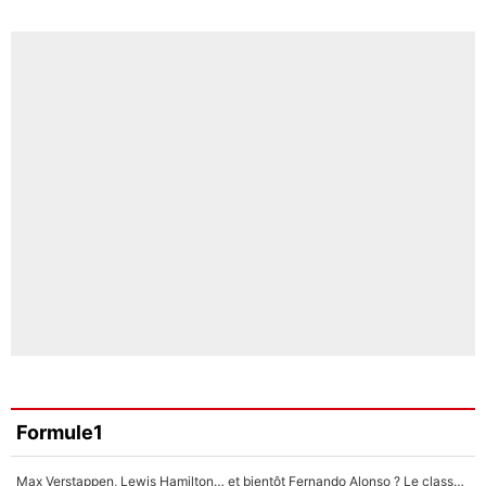
Formule1
Max Verstappen, Lewis Hamilton… et bientôt Fernando Alonso ? Le classement des pilotes les mieux payés en Formule 1 risque de changer !