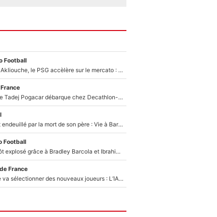
 Football
Après Maghnes Akliouche, le PSG accèlère sur le mercato : Voilà les deux nouvelles recrues qui vont signer la semaine prochaine ?
 France
Un coéquipier de Tadej Pogacar débarque chez Decathlon-CMA CGM pour épauler Paul Seixas : «Mes meilleures années sont à venir»
l
Lionel Messi est endeuillé par la mort de son père : Vie à Barcelone, transfert au PSG... voilà comment Jorge Messi a joué un rôle essentiel dans sa carrière !
 Football
Un record bientôt explosé grâce à Bradley Barcola et Ibrahim Mbaye : Le PSG sur le point de réaliser un mercato historique ?
 de France
Zinédine Zidane va sélectionner des nouveaux joueurs : L’IA dévoile les 5 cracks qui pourraient rapidement le rejoindre en équipe de France !