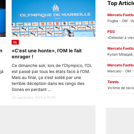
Top Articl
Mercato Footba
Pogba - OM : Vo
PSG
OL
Mercato Footba
un
«C'est une honte», l'OM le fait
Kylian Mbappé, u
enrager !
Ce dimanche soir, lors de l'Olympico, l'OL
Mercato Footba
jà
est passé par tous les états face à l'OM.
Mais au final, ça s'est soldé par une
Tennis
terrible déception dans les rangs des
Gones en perdant ...
23 septembre 2024 à 11h45