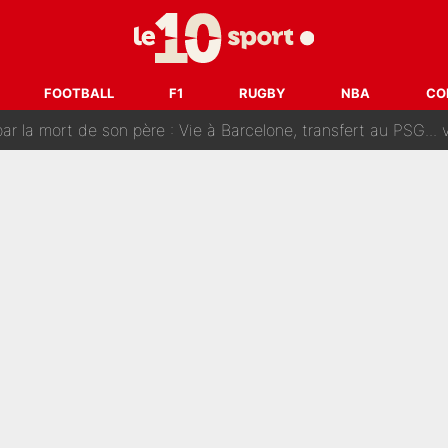
SG accèlère sur le mercato : Voilà les deux nouvelles recrues qui
r débarque chez Decathlon-CMA CGM pour épauler Paul Seixas : «M
FOOTBALL
F1
RUGBY
NBA
CO
rt de son père : Vie à Barcelone, transfert au PSG... voilà comment Jorge Messi
âce à Bradley Barcola et Ibrahim Mbaye : Le PSG sur le point de
des nouveaux joueurs : L’IA dévoile les 5 cracks qui pourraient rapidem