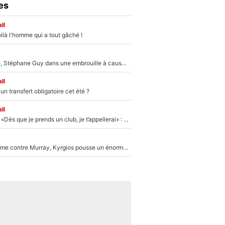
es
ll
ilà l'homme qui a tout gâché !
«Détester à vie», Stéphane Guy dans une embrouille à cause du PSG !
ll
n transfert obligatoire cet été ?
ll
Mercato - OM - «Dès que je prends un club, je t’appellerai» : La promesse de Marcelino au moment de claquer la porte
Victime de racisme contre Murray, Kyrgios pousse un énorme coup de gueule !