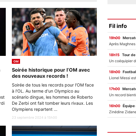
Fil info
19h00
Mercato
18h15
Tour de
OM
a
Soirée historique pour l’OM avec
18h00
Footbal
des nouveaux records !
Soirée de tous les records pour l'OM face
17h00
Mercato
à l'OL. Au terme d'un Olympico au
est
scénario dingue, les hommes de Roberto
rdi
De Zerbi ont fait tomber leurs rivaux. Les
16h00
Équipe
Olympiens repartent ...
23 septembre 2024 à 15h00