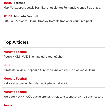
18h15
Formule1
Max Verstappen, Lewis Hamilton… et bientôt Fernando Alonso ? Le classement des pilotes les mieux payés en Formule 1 risque de changer !
17h50
Mercato Football
EXCLU - Mercato - PSG : Bradley Barcola trop cher pour Liverpool
Top Articles
Mercato Football
Pogba - OM : Voilà l'homme qui a tout gâché !
PSG
«Détester à vie», Stéphane Guy dans une embrouille à cause du PSG !
Mercato Football
Kylian Mbappé, un transfert obligatoire cet été ?
Mercato Football
Mercato - OM - «Dès que je prends un club, je t’appellerai» : La promesse de Marcelino au moment de claquer la porte
Tennis