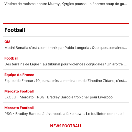
Victime de racisme contre Murray, Kyrgios pousse un énorme coup de gueule !
Football
OM
Medhi Benatia s'est «senti trahi» par Pablo Longoria : Quelques semaines après son départ, l'ancien directeur de football de l'OM règle ses comptes
Football
Des terrains de Ligue 1 au tribunal pour violences conjugales : Un arbitre français encourt une peine de 18 mois de prison !
Équipe de France
Equipe de France : 10 jours après la nomination de Zinedine Zidane, c'est au tour de son fils de prendre un nouveau départ !
Mercato Football
EXCLU - Mercato - PSG : Bradley Barcola trop cher pour Liverpool
Mercato Football
PSG - Bradley Barcola à Liverpool, la fake news : Le feuilleton continue !
NEWS FOOTBALL