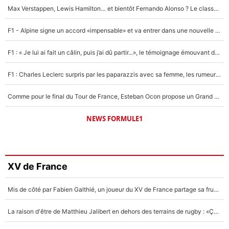
Max Verstappen, Lewis Hamilton… et bientôt Fernando Alonso ? Le classement des pilotes les mieux payés en Formule 1 risque de changer !
F1 - Alpine signe un accord «impensable» et va entrer dans une nouvelle dimension : Grande nouvelle pour Pierre Gasly !
F1 : « Je lui ai fait un câlin, puis j’ai dû partir...», le témoignage émouvant de Max Verstappen sur sa fille
F1 : Charles Leclerc surpris par les paparazzis avec sa femme, les rumeurs étaient vraies !
Comme pour le final du Tour de France, Esteban Ocon propose un Grand Prix de Formule 1 à Paris : «Autour de l’Arc de Triomphe, ce serait génial» !
NEWS FORMULE1
XV de France
Mis de côté par Fabien Galthié, un joueur du XV de France partage sa frustration : «ils ne me l’ont pas dit tout de suite»
La raison d'être de Matthieu Jalibert en dehors des terrains de rugby : «Ça m'atteint autant que si tu touches à un membre de ma famille»