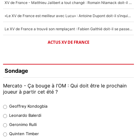
XV de France - Matthieu Jalibert a tout changé : Romain Ntamack doit-il s’inquiéter pour sa place à un an de la Coupe du monde ?
«Le XV de France est meilleur avec Lucu» : Antoine Dupont doit-il s’inquiéter pour sa place ?
Le XV de France a trouvé son remplaçant : Fabien Galthié doit-il se passer d'Antoine Dupont ?
ACTUS XV DE FRANCE
Sondage
Mercato - Ça bouge à l’OM : Qui doit être le prochain
joueur à partir cet été ?
Geoffrey Kondogbia
Geoffrey Kondogbia
38%
Leonardo Balerdi
Leonardo Balerdi
Geronimo Rulli
32%
Quinten Timber