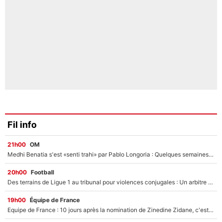
Fil info
21h00
OM
Medhi Benatia s'est «senti trahi» par Pablo Longoria : Quelques semaines après son départ, l'ancien directeur de football de l'OM règle ses comptes
20h00
Football
Des terrains de Ligue 1 au tribunal pour violences conjugales : Un arbitre français encourt une peine de 18 mois de prison !
19h00
Équipe de France
Equipe de France : 10 jours après la nomination de Zinedine Zidane, c'est au tour de son fils de prendre un nouveau départ !