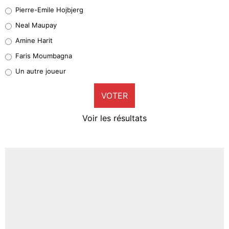
Geronimo Rulli
Pierre-Emile Hojbjerg
5%
Neal Maupay
Quinten Timber
Amine Harit
1%
Faris Moumbagna
Pierre-Emile Hojbjerg
Un autre joueur
9%
VOTER
Neal Maupay
4%
Voir les résultats
Amine Harit
3%
Faris Moumbagna
4%
Un autre joueur
5%
1615 personnes ont participé aux votes.