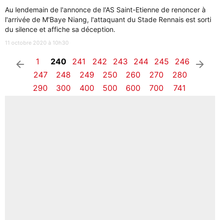
Au lendemain de l'annonce de l'AS Saint-Etienne de renoncer à
l'arrivée de M'Baye Niang, l'attaquant du Stade Rennais est sorti
du silence et affiche sa déception.
11 octobre 2020 à 10h30
1
240
241
242
243
244
245
246
arrow_left
arrow_right
247
248
249
250
260
270
280
290
300
400
500
600
700
741