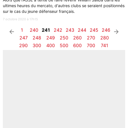
ultimes heures du mercato, d'autres clubs se seraient positionnés
sur le cas du jeune défenseur français.
7 octobre 2020 à 17h15
1
240
241
242
243
244
245
246
arrow_left
arrow_right
247
248
249
250
260
270
280
290
300
400
500
600
700
741