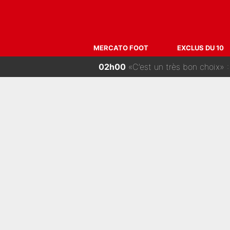
04h00
Michael Olise : Pierre Mén
02h30
F1 - Alpine signe un accord
MERCATO FOOT
EXCLUS DU 10
02h00
«C’est un très bon choix» : 
01h00
140M€ pour Yan Diomandé : 
00h00
La crise financière continue de fair