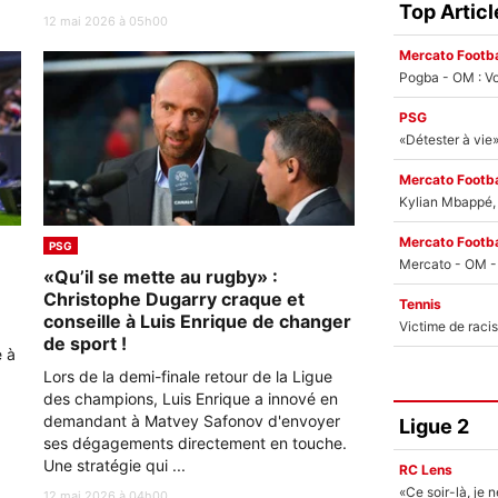
Top Articl
12 mai 2026 à 05h00
Mercato Footba
Pogba - OM : Vo
PSG
Mercato Footba
Kylian Mbappé, u
Mercato Footba
PSG
«Qu’il se mette au rugby» :
Christophe Dugarry craque et
Tennis
conseille à Luis Enrique de changer
de sport !
e à
Lors de la demi-finale retour de la Ligue
des champions, Luis Enrique a innové en
demandant à Matvey Safonov d'envoyer
Ligue 2
ses dégagements directement en touche.
Une stratégie qui ...
RC Lens
12 mai 2026 à 04h00