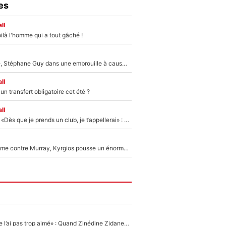
es
ll
ilà l'homme qui a tout gâché !
«Détester à vie», Stéphane Guy dans une embrouille à cause du PSG !
ll
n transfert obligatoire cet été ?
ll
Mercato - OM - «Dès que je prends un club, je t’appellerai» : La promesse de Marcelino au moment de claquer la porte
Victime de racisme contre Murray, Kyrgios pousse un énorme coup de gueule !
«Ce soir-là, je ne l’ai pas trop aimé» : Quand Zinédine Zidane a traumatisé… le nouvel entraîneur du RC Lens !