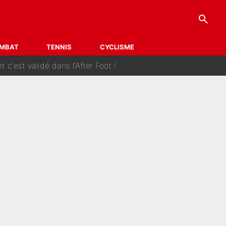
search
uipe de France
nde nouvelle pour Pierre Gasly !
MBAT
TENNIS
CYCLISME
 c'est validé dans l'After Foot !
le mercato
et ça pourrait lui rapporter près de 100M€ !