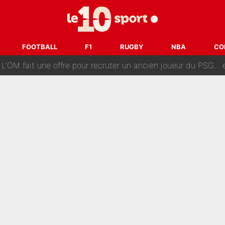
ès annonce un premier problème pour Zinedine Zidane en éq
 «impensable» et va entrer dans une nouvelle dimension : Gra
FOOTBALL
F1
RUGBY
NBA
CO
L'OM fait une offre pour recruter un ancien joueur du PSG... et
Le PSG a dit non au transfert qui bat tous les records sur 
e des ravages à Marseille : L’OM a placé 12 joueurs sur le marché des transferts… 