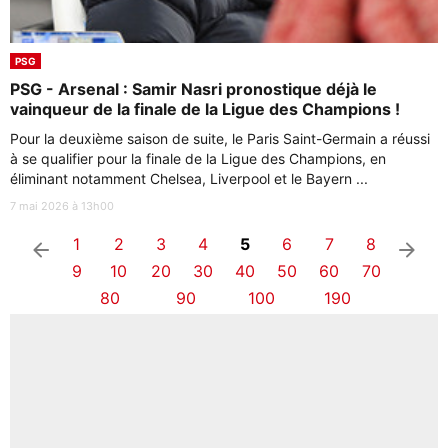
PSG
PSG - Arsenal : Samir Nasri pronostique déjà le
vainqueur de la finale de la Ligue des Champions !
Pour la deuxième saison de suite, le Paris Saint-Germain a réussi
à se qualifier pour la finale de la Ligue des Champions, en
éliminant notamment Chelsea, Liverpool et le Bayern ...
7 mai 2026 à 13h00
1
2
3
4
5
6
7
8
arrow_left
arrow_right
9
10
20
30
40
50
60
70
80
90
100
190