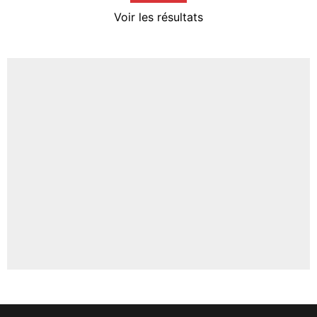
4%
Voir les résultats
Amine Harit
3%
Faris Moumbagna
4%
Un autre joueur
5%
1707 personnes ont participé aux votes.