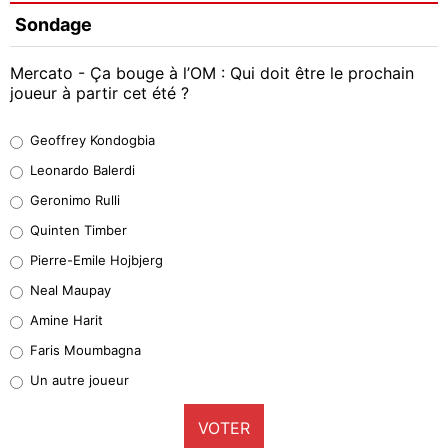
Sondage
Mercato - Ça bouge à l’OM : Qui doit être le prochain
joueur à partir cet été ?
Geoffrey Kondogbia
Geoffrey Kondogbia
38%
Leonardo Balerdi
Leonardo Balerdi
Geronimo Rulli
32%
Quinten Timber
Geronimo Rulli
Pierre-Emile Hojbjerg
5%
Neal Maupay
Quinten Timber
Amine Harit
1%
Faris Moumbagna
Pierre-Emile Hojbjerg
Un autre joueur
9%
VOTER
Neal Maupay