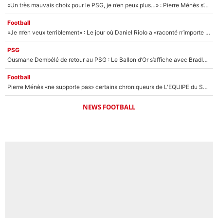
«Un très mauvais choix pour le PSG, je n’en peux plus…» : Pierre Ménès s’est complètement trompé avec Luis Enrique et ces déclarations le prouvent !
Football
«Je m’en veux terriblement» : Le jour où Daniel Riolo a «raconté n’importe quoi» dans l'After Foot !
PSG
Ousmane Dembélé de retour au PSG : Le Ballon d’Or s’affiche avec Bradley Barcola en plein cœur du feuilleton sur son départ !
Football
Pierre Ménès «ne supporte pas» certains chroniqueurs de L'EQUIPE du Soir : Ils vont tous partir !
NEWS FOOTBALL