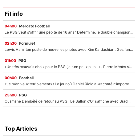
Fil info
04h00
Mercato Football
Le PSG veut s'offrir une pépite de 16 ans : Déterminé, le double champion d'Europe en titre est prêt à lâcher 40M€ pour celui que l'on compare déjà à Vinicius Jr !
02h30
Formule1
Lewis Hamilton poste de nouvelles photos avec Kim Kardashian : Ses fans le voient déjà redevenir champion du monde de F1 grâce à elle !
01h00
PSG
«Un très mauvais choix pour le PSG, je n’en peux plus…» : Pierre Ménès s’est complètement trompé avec Luis Enrique et ces déclarations le prouvent !
00h00
Football
«Je m’en veux terriblement» : Le jour où Daniel Riolo a «raconté n’importe quoi» dans l'After Foot !
23h00
PSG
Ousmane Dembélé de retour au PSG : Le Ballon d’Or s’affiche avec Bradley Barcola en plein cœur du feuilleton sur son départ !
Top Articles