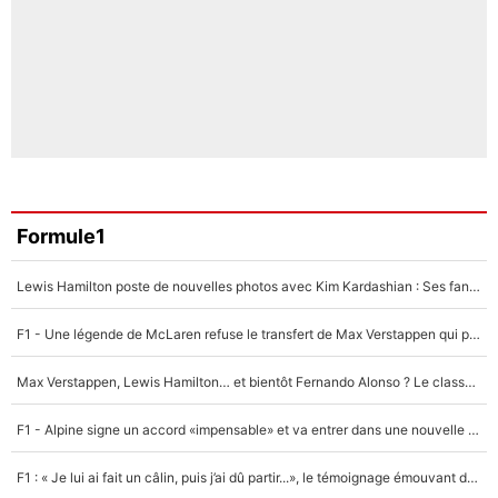
Formule1
Lewis Hamilton poste de nouvelles photos avec Kim Kardashian : Ses fans le voient déjà redevenir champion du monde de F1 grâce à elle !
F1 - Une légende de McLaren refuse le transfert de Max Verstappen qui pourrait «faire des vagues» et plomber l'ambiance dans l'équipe
Max Verstappen, Lewis Hamilton… et bientôt Fernando Alonso ? Le classement des pilotes les mieux payés en Formule 1 risque de changer !
F1 - Alpine signe un accord «impensable» et va entrer dans une nouvelle dimension : Grande nouvelle pour Pierre Gasly !
F1 : « Je lui ai fait un câlin, puis j’ai dû partir...», le témoignage émouvant de Max Verstappen sur sa fille