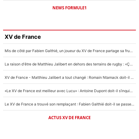
NEWS FORMULE1
XV de France
Mis de côté par Fabien Galthié, un joueur du XV de France partage sa frustration : «ils ne me l’ont pas dit tout de suite»
La raison d'être de Matthieu Jalibert en dehors des terrains de rugby : «Ça m'atteint autant que si tu touches à un membre de ma famille»
XV de France - Matthieu Jalibert a tout changé : Romain Ntamack doit-il s’inquiéter pour sa place à un an de la Coupe du monde ?
«Le XV de France est meilleur avec Lucu» : Antoine Dupont doit-il s’inquiéter pour sa place ?
Le XV de France a trouvé son remplaçant : Fabien Galthié doit-il se passer d'Antoine Dupont ?
ACTUS XV DE FRANCE