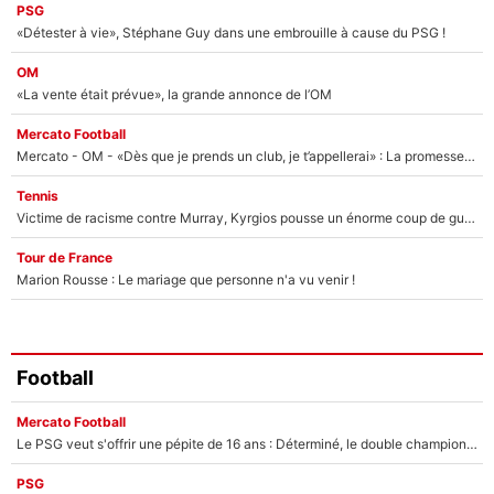
PSG
«Détester à vie», Stéphane Guy dans une embrouille à cause du PSG !
OM
«La vente était prévue», la grande annonce de l’OM
Mercato Football
Mercato - OM - «Dès que je prends un club, je t’appellerai» : La promesse de Marcelino au moment de claquer la porte
Tennis
Victime de racisme contre Murray, Kyrgios pousse un énorme coup de gueule !
Tour de France
Marion Rousse : Le mariage que personne n'a vu venir !
Football
Mercato Football
Le PSG veut s'offrir une pépite de 16 ans : Déterminé, le double champion d'Europe en titre est prêt à lâcher 40M€ pour celui que l'on compare déjà à Vinicius Jr !
PSG