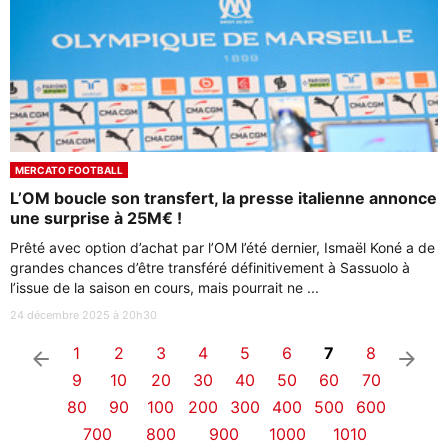
MERCATO FOOTBALL
L’OM boucle son transfert, la presse italienne annonce
une surprise à 25M€ !
Prêté avec option d’achat par l’OM l’été dernier, Ismaël Koné a de
grandes chances d’être transféré définitivement à Sassuolo à
l’issue de la saison en cours, mais pourrait ne ...
24 décembre 2025 à 20h30
1
2
3
4
5
6
7
8
arrow_left
arrow_right
9
10
20
30
40
50
60
70
80
90
100
200
300
400
500
600
700
800
900
1000
1010