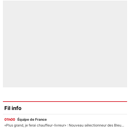
Fil info
01h00
Équipe de France
«Plus grand, je ferai chauffeur-livreur» : Nouveau sélectionneur des Bleus, Zinédine Zidane s’était imaginé un avenir très différent lorsqu'il était enfant