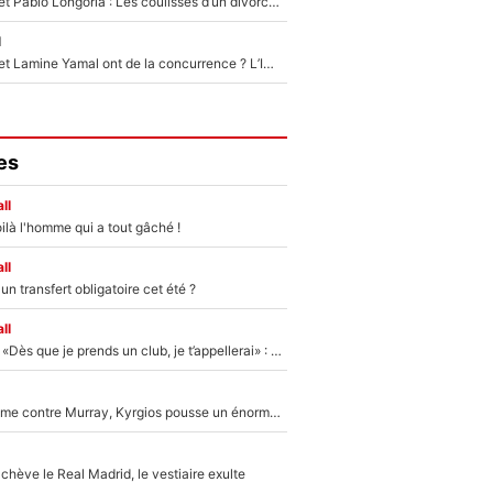
Frank McCourt et Pablo Longoria : Les coulisses d’un divorce coûteux qui ruine l’OM à petit feu…
l
Kylian Mbappé et Lamine Yamal ont de la concurrence ? L’IA annonce les 5 joueurs qui vont dominer le football dans les années à venir !
es
ll
ilà l'homme qui a tout gâché !
ll
n transfert obligatoire cet été ?
ll
Mercato - OM - «Dès que je prends un club, je t’appellerai» : La promesse de Marcelino au moment de claquer la porte
Victime de racisme contre Murray, Kyrgios pousse un énorme coup de gueule !
hève le Real Madrid, le vestiaire exulte