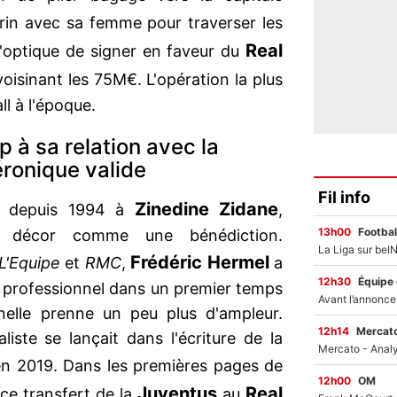
urin avec sa femme pour traverser les
Real
l'optique de signer en faveur du
oisinant les 75M€. L'opération la plus
l à l'époque.
p à sa relation avec la
ronique valide
Fil info
Zinedine Zidane
ée depuis 1994 à
,
13h00
Footbal
 décor comme une bénédiction.
Frédéric Hermel
L'Equipe
et
RMC
,
a
12h30
Équipe
an professionnel dans un premier temps
nelle prenne un peu plus d'ampleur.
12h14
Mercato
iste se lançait dans l'écriture de la
n 2019. Dans les premières pages de
12h00
OM
Juventus
Real
ce transfert de la
au