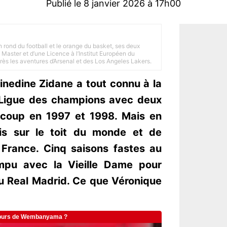
Publié le 8 janvier 2026 à 17h00
n rond du football et le orange du basket, ses deux
Master et d’une Licence à l’Institut Européen du
 près les aventures d’Arsenal et des Los Angeles Lakers.
inedine Zidane a tout connu à la
 Ligue des champions avec deux
 coup en 1997 et 1998. Mais en
ssis sur le toit du monde et de
 France. Cinq saisons fastes au
ompu avec la Vieille Dame pour
du Real Madrid. Ce que Véronique