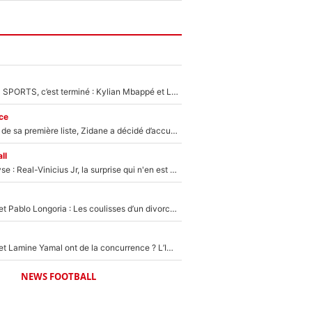
La Liga sur beIN SPORTS, c’est terminé : Kylian Mbappé et Lamine Yamal changent de chaîne, «le moment était venu d'ouvrir un nouveau chapitre»
ce
Avant l’annonce de sa première liste, Zidane a décidé d’accueillir une nouvelle tête en équipe de France
ll
Mercato - Analyse : Real-Vinicius Jr, la surprise qui n'en est pas une...
Frank McCourt et Pablo Longoria : Les coulisses d’un divorce coûteux qui ruine l’OM à petit feu…
Kylian Mbappé et Lamine Yamal ont de la concurrence ? L’IA annonce les 5 joueurs qui vont dominer le football dans les années à venir !
NEWS FOOTBALL