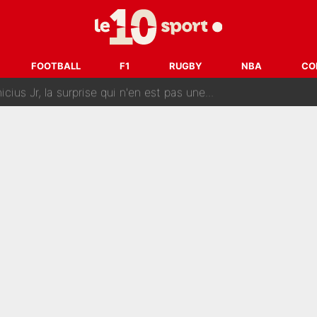
erminé : Kylian Mbappé et Lamine Yamal changent de chaîne, «le moment é
ère liste, Zidane a décidé d’accueillir une nouvelle tête en 
FOOTBALL
F1
RUGBY
NBA
CO
cius Jr, la surprise qui n'en est pas une...
oria : Les coulisses d’un divorce coûteux qui ruine l’OM à p
nt de la concurrence ? L’IA annonce les 5 joueurs qui vont dominer 