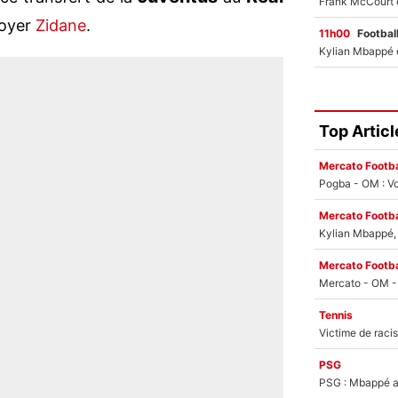
toyer
Zidane
.
11h00
Footbal
Top Articl
Mercato Footba
Pogba - OM : Vo
Mercato Footba
Kylian Mbappé, u
Mercato Footba
Tennis
PSG
PSG : Mbappé ac