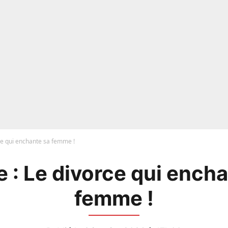
ce qui enchante sa femme !
 : Le divorce qui ench
femme !