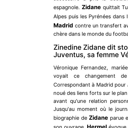
Zidane
espagnole.
quittait T
Alpes puis les Pyrénées dans 
Madrid
contre un transfert av
chère dans le monde du footbal
Zinedine Zidane dit sto
Juventus, sa femme Vé
Véronique Fernandez, mari
voyait ce changement de
Correspondant à Madrid pour
noué des liens forts sur le pl
avant qu'une relation person
Jusqu'au moment où le journal
Zidane
biographie de
parue e
Hermel
son ouvrage,
évoque 