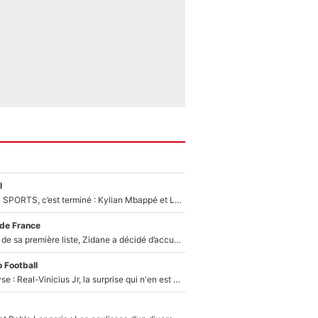
l
La Liga sur beIN SPORTS, c’est terminé : Kylian Mbappé et Lamine Yamal changent de chaîne, «le moment était venu d'ouvrir un nouveau chapitre»
 de France
Avant l’annonce de sa première liste, Zidane a décidé d’accueillir une nouvelle tête en équipe de France
 Football
Mercato - Analyse : Real-Vinicius Jr, la surprise qui n'en est pas une...