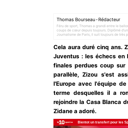
Thomas Bourseau
-
Rédacteur
Féru de sport, Thomas a grandi entre le ballo
coups de cœur depuis toujours. Diplômé d’un 
Journalisme de Paris, il suit toujours de très
Cela aura duré cinq ans. Z
Juventus : les échecs en
finales perdues coup sur
parallèle, Zizou s'est a
l'Europe avec l'équipe de
terme desquelles il a r
rejoindre la Casa Blanca 
Zidane a adoré.