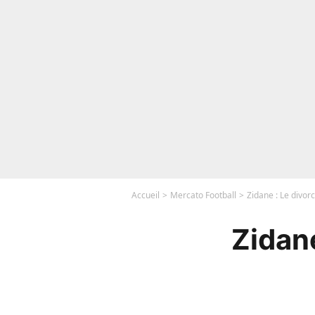
Accueil
Mercato Football
Zidane : Le divor
Zidane