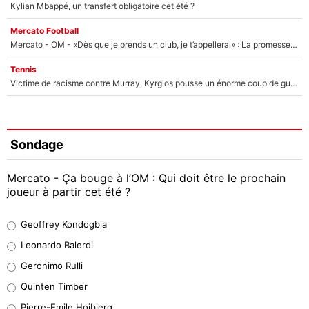
Kylian Mbappé, un transfert obligatoire cet été ?
Mercato Football
Mercato - OM - «Dès que je prends un club, je t’appellerai» : La promesse de Marcelino au moment de claquer la porte
Tennis
Victime de racisme contre Murray, Kyrgios pousse un énorme coup de gueule !
Sondage
Mercato - Ça bouge à l’OM : Qui doit être le prochain
joueur à partir cet été ?
Geoffrey Kondogbia
Geoffrey Kondogbia
38%
Leonardo Balerdi
Leonardo Balerdi
Geronimo Rulli
32%
Quinten Timber
Geronimo Rulli
Pierre-Emile Hojbjerg