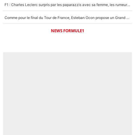
F1 : Charles Leclerc surpris par les paparazzis avec sa femme, les rumeurs étaient vraies !
Comme pour le final du Tour de France, Esteban Ocon propose un Grand Prix de Formule 1 à Paris : «Autour de l’Arc de Triomphe, ce serait génial» !
NEWS FORMULE1