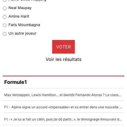
5%
Neal Maupay
Quinten Timber
Amine Harit
1%
Faris Moumbagna
Pierre-Emile Hojbjerg
Un autre joueur
9%
VOTER
Neal Maupay
4%
Voir les résultats
Amine Harit
3%
Faris Moumbagna
Formule1
4%
Max Verstappen, Lewis Hamilton… et bientôt Fernando Alonso ? Le classement des pilotes les mieux payés en Formule 1 risque de changer !
Un autre joueur
5%
F1 - Alpine signe un accord «impensable» et va entrer dans une nouvelle dimension : Grande nouvelle pour Pierre Gasly !
1656 personnes ont participé aux votes.
F1 : « Je lui ai fait un câlin, puis j’ai dû partir...», le témoignage émouvant de Max Verstappen sur sa fille