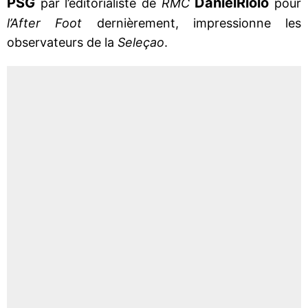
PSG
Daniel
Riolo
par l’éditorialiste de
RMC
pour
l’After Foot
dernièrement, impressionne les
observateurs de la
Seleçao
.