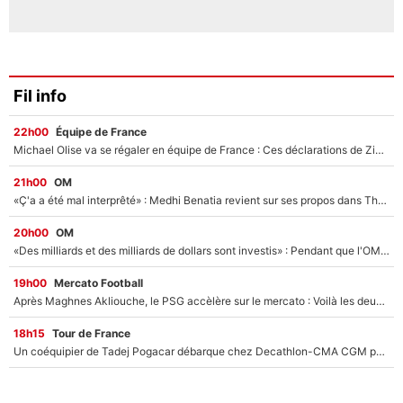
Fil info
22h00
Équipe de France
Michael Olise va se régaler en équipe de France : Ces déclarations de Zinedine Zidane qui prouvent qu'il va tout miser sur la star du Bayern Munich !
21h00
OM
«Ç'a a été mal interprêté» : Medhi Benatia revient sur ses propos dans The Bridge et précise ses conditions pour rejoindre le PSG !
20h00
OM
«Des milliards et des milliards de dollars sont investis» : Pendant que l'OM est en pleine crise financière, Frank McCourt lance un nouveau projet à 260M€ !
19h00
Mercato Football
Après Maghnes Akliouche, le PSG accèlère sur le mercato : Voilà les deux nouvelles recrues qui vont signer la semaine prochaine ?
18h15
Tour de France
Un coéquipier de Tadej Pogacar débarque chez Decathlon-CMA CGM pour épauler Paul Seixas : «Mes meilleures années sont à venir»