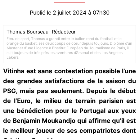
Publié le 2 juillet 2024 à 07h30
Thomas Bourseau
-
Rédacteur
Féru de sport, Thomas a grandi entre le ballon rond du football et le
orange du basket, ses deux coups de cœur depuis toujours. Diplômé d’un
Master et d’une Licence à l’Institut Européen du Journalisme de Paris, il
suit toujours de très près les aventures d’Arsenal et des Los Angeles
Lakers.
Vitinha est sans contestation possible l’une
des grandes satisfactions de la saison du
PSG, mais pas seulement. Depuis le début
de l’Euro, le milieu de terrain parisien est
une bénédiction pour le Portugal aux yeux
de Benjamin Moukandjo qui affirme qu’il est
le meilleur joueur de ses compatriotes dont