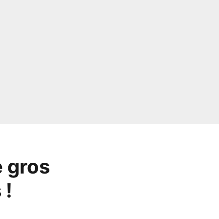
e gros
 !