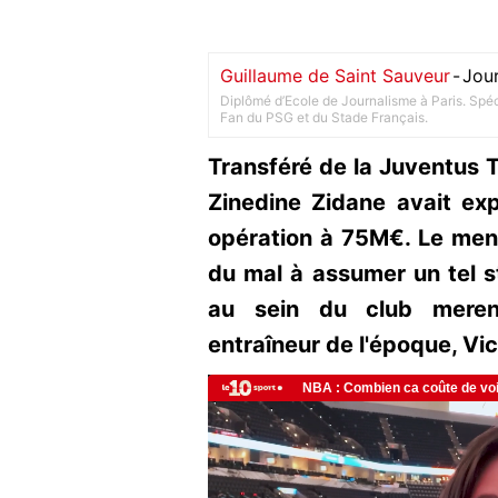
Guillaume de Saint Sauveur
-
Jour
Diplômé d’Ecole de Journalisme à Paris. Spéci
Fan du PSG et du Stade Français.
Transféré de la Juventus T
Zinedine Zidane avait ex
opération à 75M€. Le mene
du mal à assumer un tel s
au sein du club meren
entraîneur de l'époque, Vi