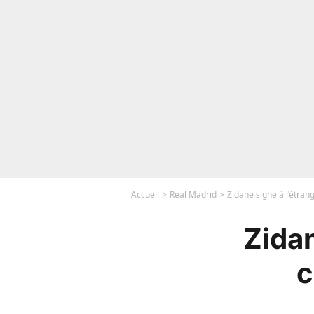
Accueil
Real Madrid
Zidane signe à l’étrang
Zidan
c