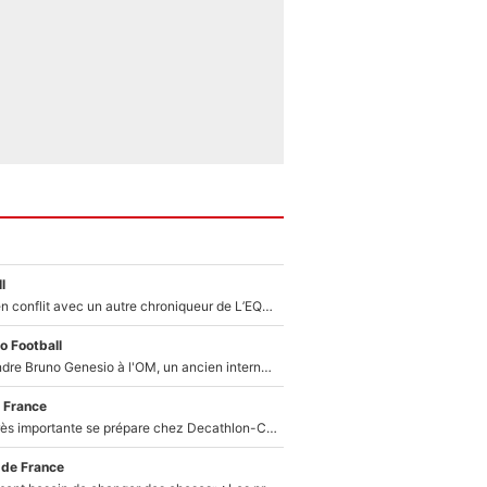
l
Johan Micoud en conflit avec un autre chroniqueur de L’EQUIPE du Soir : «Pendant un moment, je ne les ai pas remis ensemble dans l'émission»
o Football
Proche de rejoindre Bruno Genesio à l'OM, un ancien international français va finalement débarquer... sur RMC !
 France
Une signature très importante se prépare chez Decathlon-CMA CGM pour aider Paul Seixas à gagner le Tour de France 2027
 de France