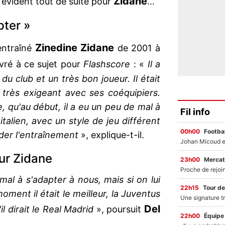
Zidane
évident tout de suite pour
...
pter »
Zinedine
Zidane
 entraîné
de 2001 à
livré à ce sujet pour
Flashscore
: «
Il a
u club et un très bon joueur. Il était
 très exigeant avec ses coéquipiers.
, qu'au début, il a eu un peu de mal à
Fil info
 italien, avec un style de jeu différent
00h00
Footbal
der l'entraînement
», explique-t-il.
ur Zidane
23h00
Mercat
mal à s'adapter à nous, mais si on lui
22h15
Tour de
ment il était le meilleur, la Juventus
Del
l dirait le Real Madrid
», poursuit
22h00
Équipe