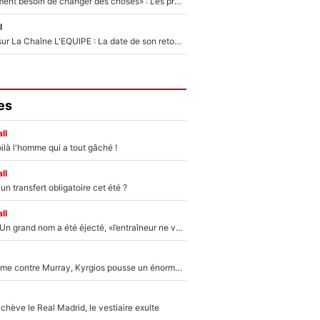
«Il y a probablement besoin de changer des choses» : Les premiers changements de Zinedine Zidane en équipe de France sont révélés ?
l
France Pierron sur La Chaîne L'EQUIPE : La date de son retour dans L'EQUIPE de Choc est connue... et c'était très attendu
es
ll
ilà l'homme qui a tout gâché !
ll
n transfert obligatoire cet été ?
ll
Mercato - OM : Un grand nom a été éjecté, «l’entraîneur ne voulait pas me conserver»
Victime de racisme contre Murray, Kyrgios pousse un énorme coup de gueule !
hève le Real Madrid, le vestiaire exulte