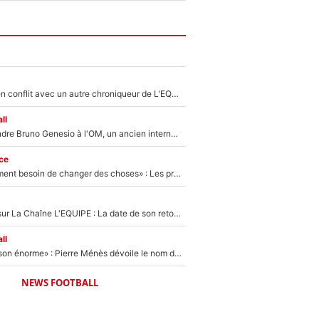
Johan Micoud en conflit avec un autre chroniqueur de L’EQUIPE du Soir : «Pendant un moment, je ne les ai pas remis ensemble dans l'émission»
ll
Proche de rejoindre Bruno Genesio à l'OM, un ancien international français va finalement débarquer... sur RMC !
ce
«Il y a probablement besoin de changer des choses» : Les premiers changements de Zinedine Zidane en équipe de France sont révélés ?
France Pierron sur La Chaîne L'EQUIPE : La date de son retour dans L'EQUIPE de Choc est connue... et c'était très attendu
ll
«Il a fait une saison énorme» : Pierre Ménès dévoile le nom du joueur que l’OM devait absolument recruter cet été, l’IA valide la piste !
NEWS FOOTBALL