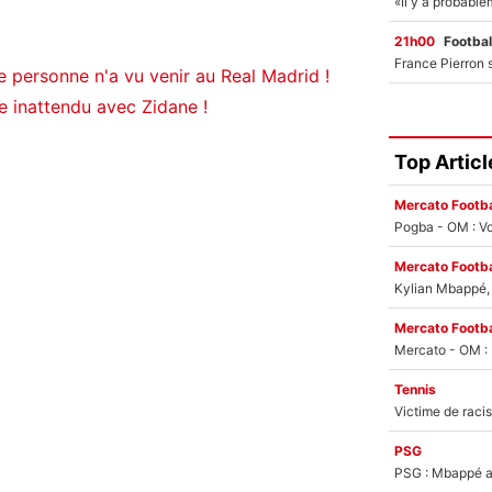
21h00
Footbal
e personne n'a vu venir au Real Madrid !
e inattendu avec Zidane !
Top Articl
Mercato Footba
Pogba - OM : Vo
Mercato Footba
Kylian Mbappé, u
Mercato Footba
Tennis
PSG
PSG : Mbappé ac