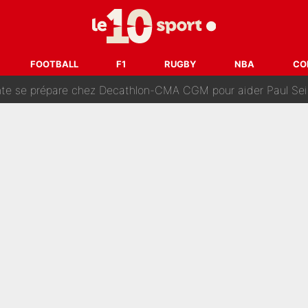
 autre chroniqueur de L’EQUIPE du Soir : «Pendant un moment, je ne les 
enesio à l'OM, un ancien international français va finalemen
FOOTBALL
F1
RUGBY
NBA
CO
te se prépare chez Decathlon-CMA CGM pour aider Paul Seixas
e changer des choses» : Les premiers changements de Zinedine Zidan
e L'EQUIPE : La date de son retour dans L'EQUIPE de Choc est 