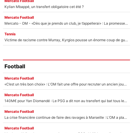
Mercato Football
Kylian Mbappé, un transfert obligatoire cet été ?
Mercato Football
Mercato - OM - «Dès que je prends un club, je t’appellerai» : La promesse de Marcelino au moment de claquer la porte
Tennis
Victime de racisme contre Murray, Kyrgios pousse un énorme coup de gueule !
Football
Mercato Football
«C’est un très bon choix» : L'OM fait une offre pour recruter un ancien joueur du PSG... et c'est validé dans l'After Foot !
Mercato Football
140M€ pour Yan Diomandé : Le PSG a dit non au transfert qui bat tous les records sur le mercato
Mercato Football
La crise financière continue de faire des ravages à Marseille : L’OM a placé 12 joueurs sur le marché des transferts… et ça pourrait lui rapporter près de 100M€ !
Mercato Football