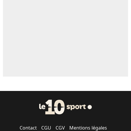
5%
Un autre joueur
5%
1540 personnes ont participé aux votes.
Contact
CGU
CGV
Mentions légales