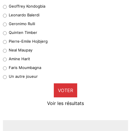
Geoffrey Kondogbia
Geoffrey Kondogbia
38%
Leonardo Balerdi
Leonardo Balerdi
Geronimo Rulli
32%
Quinten Timber
Geronimo Rulli
Pierre-Emile Hojbjerg
5%
Neal Maupay
Quinten Timber
Amine Harit
1%
Faris Moumbagna
Pierre-Emile Hojbjerg
Un autre joueur
9%
VOTER
Neal Maupay
4%
Voir les résultats
Amine Harit
3%
Faris Moumbagna