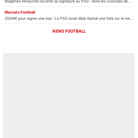
Maghnes Akliouche raconte sa signature au PSG : Voilà les coulisses de son transfert de rêve à 50M€
Mercato Football
250M€ pour signer une star : Le PSG avait déjà réalisé une folie sur le mercato bien avant Neymar !
NEWS FOOTBALL