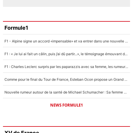
Formule1
F1 - Alpine signe un accord «impensable» et va entrer dans une nouvelle dimension : Grande nouvelle pour Pierre Gasly !
F1 : « Je lui ai fait un câlin, puis j’ai dû partir...», le témoignage émouvant de Max Verstappen sur sa fille
F1 : Charles Leclerc surpris par les paparazzis avec sa femme, les rumeurs étaient vraies !
Comme pour le final du Tour de France, Esteban Ocon propose un Grand Prix de Formule 1 à Paris : «Autour de l’Arc de Triomphe, ce serait génial» !
Nouvelle rumeur autour de la santé de Michael Schumacher : Sa femme Corinna sort du silence
NEWS FORMULE1
XV de France