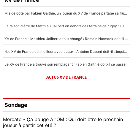
Mis de côté par Fabien Galthié, un joueur du XV de France partage sa frustration : «ils ne me l’ont pas dit tout de suite»
La raison d'être de Matthieu Jalibert en dehors des terrains de rugby : «Ça m'atteint autant que si tu touches à un membre de ma famille»
XV de France - Matthieu Jalibert a tout changé : Romain Ntamack doit-il s’inquiéter pour sa place à un an de la Coupe du monde ?
«Le XV de France est meilleur avec Lucu» : Antoine Dupont doit-il s’inquiéter pour sa place ?
Le XV de France a trouvé son remplaçant : Fabien Galthié doit-il se passer d'Antoine Dupont ?
ACTUS XV DE FRANCE
Sondage
Mercato - Ça bouge à l’OM : Qui doit être le prochain
joueur à partir cet été ?