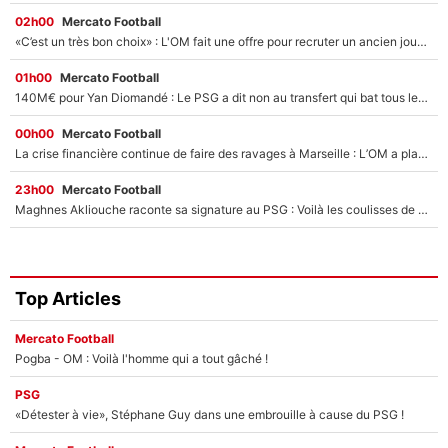
02h00
Mercato Football
«C’est un très bon choix» : L'OM fait une offre pour recruter un ancien joueur du PSG... et c'est validé dans l'After Foot !
01h00
Mercato Football
140M€ pour Yan Diomandé : Le PSG a dit non au transfert qui bat tous les records sur le mercato
00h00
Mercato Football
La crise financière continue de faire des ravages à Marseille : L’OM a placé 12 joueurs sur le marché des transferts… et ça pourrait lui rapporter près de 100M€ !
23h00
Mercato Football
Maghnes Akliouche raconte sa signature au PSG : Voilà les coulisses de son transfert de rêve à 50M€
Top Articles
Mercato Football
Pogba - OM : Voilà l'homme qui a tout gâché !
PSG
«Détester à vie», Stéphane Guy dans une embrouille à cause du PSG !