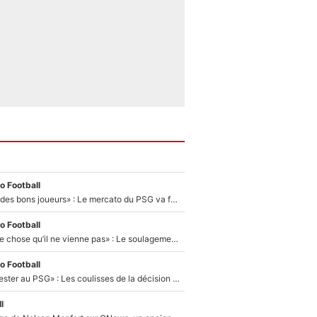
o Football
«Ça peut attirer des bons joueurs» : Le mercato du PSG va faire des victimes dans l'effectif de Luis Enrique ?
o Football
«C’est une bonne chose qu’il ne vienne pas» : Le soulagement de l'After Foot après le transfert avorté de Yan Diomandé au PSG
o Football
«Il a décidé de rester au PSG» : Les coulisses de la décision de Lucas Chevalier pour son transfert
l