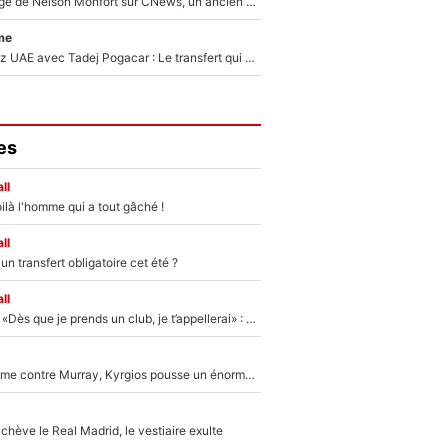
Après le dérapage de Nelson Monfort sur CNews, un ancien journaliste de France Télévisions relance la polémique sur les incendies en Gironde
me
Paul Seixas chez UAE avec Tadej Pogacar : Le transfert qui effraie le peloton, «c’est la pire des choses qui puisse arriver»
es
ll
ilà l'homme qui a tout gâché !
ll
n transfert obligatoire cet été ?
ll
Mercato - OM - «Dès que je prends un club, je t’appellerai» : La promesse de Marcelino au moment de claquer la porte
Victime de racisme contre Murray, Kyrgios pousse un énorme coup de gueule !
hève le Real Madrid, le vestiaire exulte