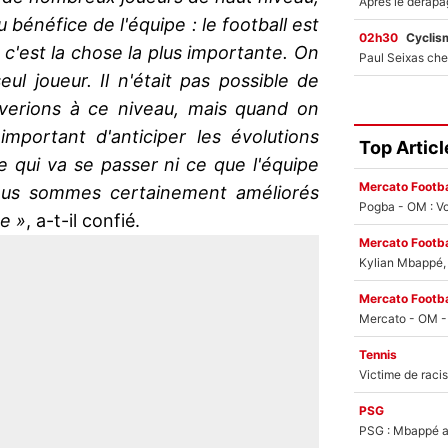
u bénéfice de l'équipe : le football est
02h30
Cyclis
, c'est la chose la plus importante. On
l joueur. Il n'était pas possible de
iverions à ce niveau, mais quand on
important d'anticiper les évolutions
Top Articl
e qui va se passer ni ce que l'équipe
Mercato Footba
nous sommes certainement améliorés
Pogba - OM : Vo
e »
, a-t-il confié.
Mercato Footba
Kylian Mbappé, u
Mercato Footba
Tennis
PSG
PSG : Mbappé ac