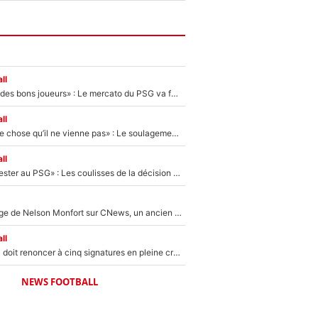
ll
«Ça peut attirer des bons joueurs» : Le mercato du PSG va faire des victimes dans l'effectif de Luis Enrique ?
ll
«C’est une bonne chose qu’il ne vienne pas» : Le soulagement de l'After Foot après le transfert avorté de Yan Diomandé au PSG
ll
«Il a décidé de rester au PSG» : Les coulisses de la décision de Lucas Chevalier pour son transfert
Après le dérapage de Nelson Monfort sur CNews, un ancien journaliste de France Télévisions relance la polémique sur les incendies en Gironde
ll
Grégory Lorenzi doit renoncer à cinq signatures en pleine crise financière : L’IA propose sept noms à l’OM pour un mercato réussi... à seulement 5M€ !
NEWS FOOTBALL