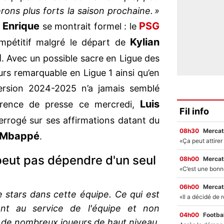
rons plus forts la saison prochaine. »
 Enrique
PSG
se montrait formel : le
Kylian
mpétitif malgré le départ de
d
. Avec un possible sacre en Ligue des
rs remarquable en Ligue 1 ainsi qu’en
ersion 2024-2025 n’a jamais semblé
Luis
érence de presse ce mercredi,
Fil info
rrogé sur ses affirmations datant du
08h30
Mercat
Mbappé
.
 peut pas dépendre d'un seul
08h00
Mercat
06h00
Mercat
e stars dans cette équipe. Ce qui est
sont au service de l'équipe et non
04h00
Footbal
ir de nombreux joueurs de haut niveau,