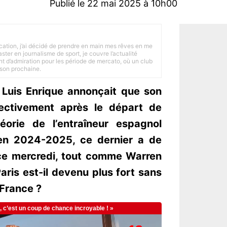
Publié le 22 mai 2025 à 10h00
tion, j’ai décidé de prendre en main mes rêves en me
ster en journalisme de sport, je couvre l’actualité
ant d’admiration pour les période de mercato, où un club
ison prochaine.
, Luis Enrique annonçait que son
lectivement après le départ de
éorie de l’entraîneur espagnol
 en 2024-2025, ce dernier a de
ce mercredi, tout comme Warren
aris est-il devenu plus fort sans
 France ?