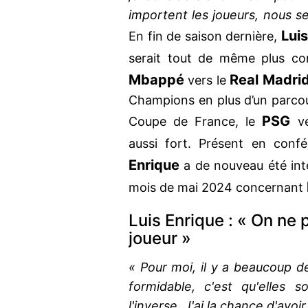
importent les joueurs, nous se
Luis
En fin de saison dernière,
serait tout de même plus co
Mbappé
Real Madri
vers le
Champions en plus d’un parcou
PSG
Coupe de France, le
v
aussi fort. Présent en conf
Enrique
a de nouveau été inte
mois de mai 2024 concernant
Luis Enrique : « On ne
joueur »
« Pour moi, il y a beaucoup d
formidable, c'est qu'elles 
l'inverse. J'ai la chance d'avo