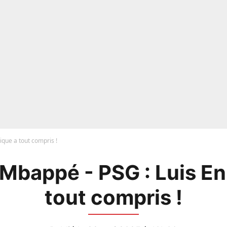
ique a tout compris !
 Mbappé - PSG : Luis En
tout compris !