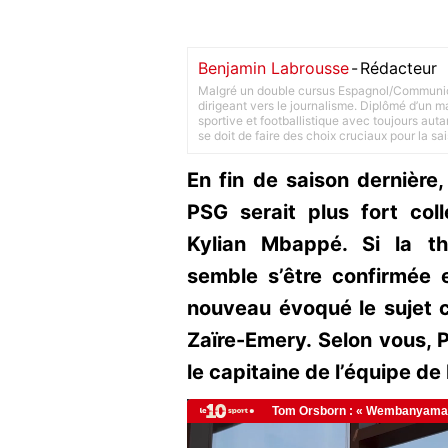
Benjamin Labrousse
-
Rédacteur
Malgré un double cursus Espagnol/Communica
dirigeant vers le journalisme. Diplômé d’un ma
sportive et footballistique avec toujours aut
se doit de faire des choix cruciaux pour la sa
En fin de saison dernière
PSG serait plus fort col
Kylian Mbappé. Si la th
semble s’être confirmée
nouveau évoqué le sujet 
Zaïre-Emery. Selon vous, P
le capitaine de l’équipe de