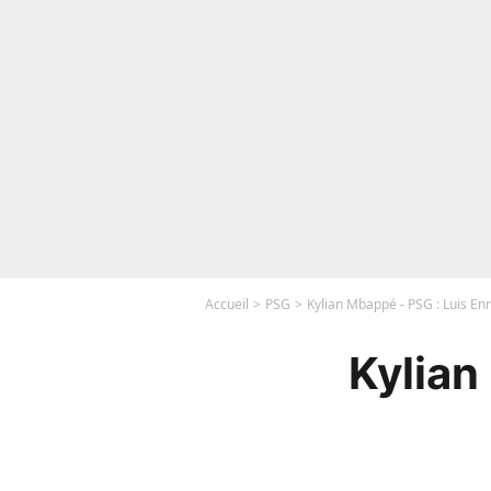
Accueil
PSG
Kylian Mbappé - PSG : Luis Enr
Kylian