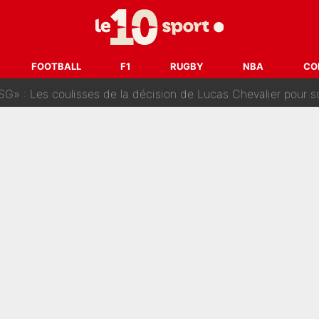
oueurs» : Le mercato du PSG va faire des victimes dans l'effe
 ne vienne pas» : Le soulagement de l'After Foot après le trans
FOOTBALL
F1
RUGBY
NBA
CO
SG» : Les coulisses de la décision de Lucas Chevalier pour s
fort sur CNews, un ancien journaliste de France Télévisions relance la 
dej Pogacar : Le transfert qui effraie le peloton, «c’est la 