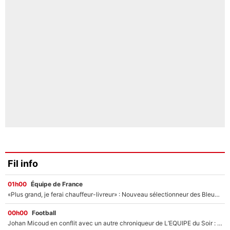
Fil info
01h00
Équipe de France
«Plus grand, je ferai chauffeur-livreur» : Nouveau sélectionneur des Bleus, Zinédine Zidane s’était imaginé un avenir très différent lorsqu'il était enfant
00h00
Football
Johan Micoud en conflit avec un autre chroniqueur de L’EQUIPE du Soir : «Pendant un moment, je ne les ai pas remis ensemble dans l'émission»