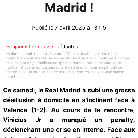
Madrid !
Publié le 7 avril 2025 à 13h15
Benjamin Labrousse
-
Rédacteur
Malgré un double cursus Espagnol/Communication, j’ai décidé de
prendre en main mes rêves en me dirigeant vers le journalisme. Diplômé
d’un master en journalisme de sport, je couvre l’actualité sportive et
footballistique avec toujours autant d’admiration pour les période de
mercato, où un club se doit de faire des choix cruciaux pour la saison
prochaine.
Ce samedi, le Real Madrid a subi une grosse
désillusion à domicile en s’inclinant face à
Valence (1-2). Au cours de la rencontre,
Vinicius Jr a manqué un penalty,
déclenchant une crise en interne. Face aux