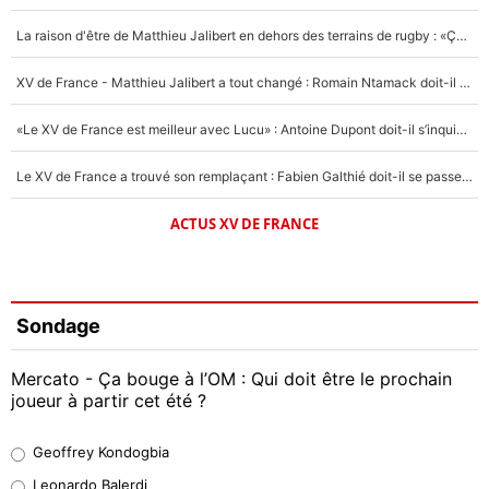
La raison d'être de Matthieu Jalibert en dehors des terrains de rugby : «Ça m'atteint autant que si tu touches à un membre de ma famille»
XV de France - Matthieu Jalibert a tout changé : Romain Ntamack doit-il s’inquiéter pour sa place à un an de la Coupe du monde ?
«Le XV de France est meilleur avec Lucu» : Antoine Dupont doit-il s’inquiéter pour sa place ?
Le XV de France a trouvé son remplaçant : Fabien Galthié doit-il se passer d'Antoine Dupont ?
ACTUS XV DE FRANCE
Sondage
Mercato - Ça bouge à l’OM : Qui doit être le prochain
joueur à partir cet été ?
Geoffrey Kondogbia
Geoffrey Kondogbia
38%
Leonardo Balerdi