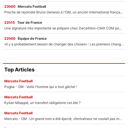
23h00
Mercato Football
Proche de rejoindre Bruno Genesio à l'OM, un ancien international français va finalement débarquer... sur RMC !
22h15
Tour de France
Une signature très importante se prépare chez Decathlon-CMA CGM pour aider Paul Seixas à gagner le Tour de France 2027
22h00
Équipe de France
«Il y a probablement besoin de changer des choses» : Les premiers changements de Zinedine Zidane en équipe de France sont révélés ?
Top Articles
Mercato Football
Pogba - OM : Voilà l'homme qui a tout gâché !
Mercato Football
Kylian Mbappé, un transfert obligatoire cet été ?
Mercato Football
Mercato - OM : Un grand nom a été éjecté, «l’entraîneur ne voulait pas me conserver»