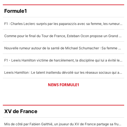
Formule1
F1 : Charles Leclerc surpris par les paparazzis avec sa femme, les rumeurs étaient vraies !
Comme pour le final du Tour de France, Esteban Ocon propose un Grand Prix de Formule 1 à Paris : «Autour de l’Arc de Triomphe, ce serait génial» !
Nouvelle rumeur autour de la santé de Michael Schumacher : Sa femme Corinna sort du silence
F1 - Lewis Hamilton victime de harcèlement, la discipline qui lui a évité le pire : «J'aurais probablement mal tourné»
Lewis Hamilton : Le talent inattendu dévoilé sur les réseaux sociaux qui a impressionné Kim Kardashian pendant leurs vacances en amoureux !
NEWS FORMULE1
XV de France
Mis de côté par Fabien Galthié, un joueur du XV de France partage sa frustration : «ils ne me l’ont pas dit tout de suite»