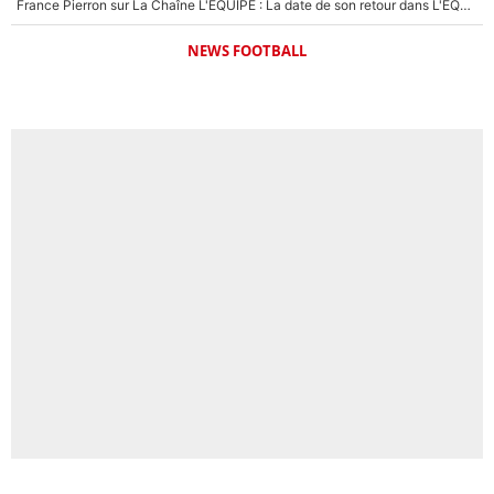
France Pierron sur La Chaîne L'EQUIPE : La date de son retour dans L'EQUIPE de Choc est connue... et c'était très attendu
NEWS FOOTBALL