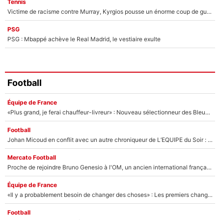
Tennis
Victime de racisme contre Murray, Kyrgios pousse un énorme coup de gueule !
PSG
PSG : Mbappé achève le Real Madrid, le vestiaire exulte
Football
Équipe de France
«Plus grand, je ferai chauffeur-livreur» : Nouveau sélectionneur des Bleus, Zinédine Zidane s’était imaginé un avenir très différent lorsqu'il était enfant
Football
Johan Micoud en conflit avec un autre chroniqueur de L’EQUIPE du Soir : «Pendant un moment, je ne les ai pas remis ensemble dans l'émission»
Mercato Football
Proche de rejoindre Bruno Genesio à l'OM, un ancien international français va finalement débarquer... sur RMC !
Équipe de France
«Il y a probablement besoin de changer des choses» : Les premiers changements de Zinedine Zidane en équipe de France sont révélés ?
Football