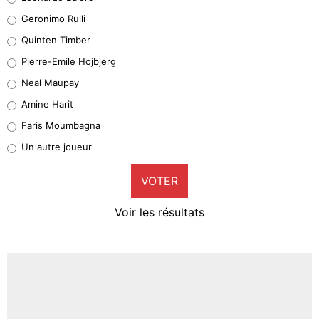
Leonardo Balerdi
Geronimo Rulli
32%
Quinten Timber
Geronimo Rulli
Pierre-Emile Hojbjerg
4%
Neal Maupay
Quinten Timber
Amine Harit
1%
Faris Moumbagna
Pierre-Emile Hojbjerg
Un autre joueur
9%
VOTER
Neal Maupay
4%
Voir les résultats
Amine Harit
3%
Faris Moumbagna
4%
Un autre joueur