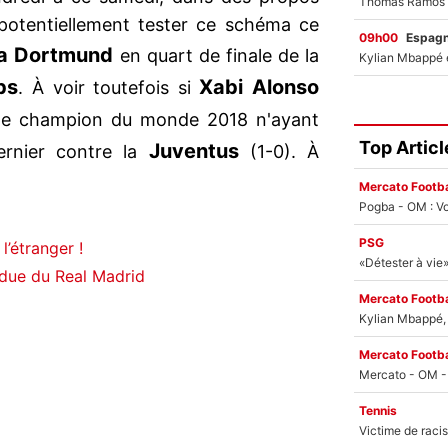
t potentiellement tester ce schéma ce
09h00
Espag
ia Dortmund
en quart de finale de la
bs
Xabi Alonso
. À voir toutefois si
 le champion du monde 2018 n'ayant
Top Articl
Juventus
ernier contre la
(1-0). À
Mercato Footba
Pogba - OM : Vo
PSG
’étranger !
ndue du Real Madrid
Mercato Footba
Kylian Mbappé, u
Mercato Footba
Tennis