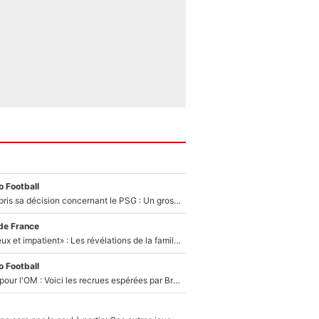
 Football
Ferran Torres a pris sa décision concernant le PSG : Un gros club étranger prêt à relancer le feuilleton pour la signature du champion du monde 2026 !
de France
«Il est très heureux et impatient» : Les révélations de la famille Zidane sur sa prise de pouvoir en équipe de France !
 Football
Plus de 100M€ pour l'OM : Voici les recrues espérées par Bruno Genesio et Grégory Lorenzi après l’opération dégraissage