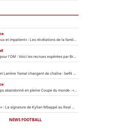
ce
«Il est très heureux et impatient» : Les révélations de la famille Zidane sur sa prise de pouvoir en équipe de France !
ll
Plus de 100M€ pour l'OM : Voici les recrues espérées par Bruno Genesio et Grégory Lorenzi après l’opération dégraissage
Kylian Mbappé et Lamine Yamal changent de chaîne : beIN SPORTS ne digère pas cette décision historique et prédit un fiasco pour la Liga
ce
Didier Deschamps abandonné en pleine Coupe du monde : «La FFF était déjà passée à Zinedine Zidane»
«C'est une fierté» : La signature de Kylian Mbappé au Real Madrid continue de régaler l'Espagne
NEWS FOOTBALL