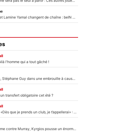
Thomas Ramos ne sera pas le seul à partir : Ces autres joueurs du XV de France pourraient aussi quitter le Stade Toulousain, un club de Top 14 est déjà sur les rangs
ne
Kylian Mbappé et Lamine Yamal changent de chaîne : beIN SPORTS ne digère pas cette décision historique et prédit un fiasco pour la Liga
es
ll
ilà l'homme qui a tout gâché !
«Détester à vie», Stéphane Guy dans une embrouille à cause du PSG !
ll
n transfert obligatoire cet été ?
ll
Mercato - OM - «Dès que je prends un club, je t’appellerai» : La promesse de Marcelino au moment de claquer la porte
Victime de racisme contre Murray, Kyrgios pousse un énorme coup de gueule !