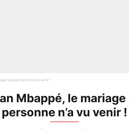
iage que personne n’a vu venir !
ian Mbappé, le mariage
personne n’a vu venir !