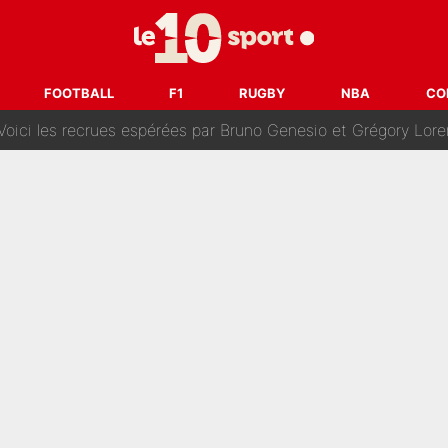
oncernant le PSG : Un gros club étranger prêt à relancer le feuilleton pour 
tient» : Les révélations de la famille Zidane sur sa prise de p
FOOTBALL
F1
RUGBY
NBA
CO
oici les recrues espérées par Bruno Genesio et Grégory Loren
tir : Ces autres joueurs du XV de France pourraient aussi quitter le Stade Toulous
changent de chaîne : beIN SPORTS ne digère pas cette décision histor