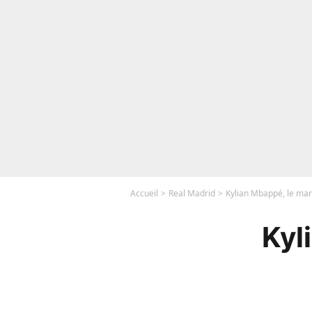
Accueil
Real Madrid
Kylian Mbappé, le mar
Kyl