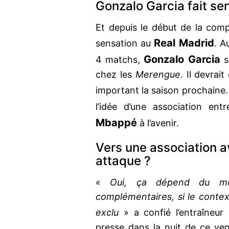
Gonzalo Garcia fait se
Et depuis le début de la compé
Real Madrid
sensation au
. A
Gonzalo Garcia
4 matchs,
s
chez les
Merengue
. Il devrai
important la saison prochaine
l’idée d’une association ent
Mbappé
à l’avenir.
Vers une association 
attaque ?
«
Oui, ça dépend du mo
complémentaires, si le contex
exclu
» a confié l’entraîneu
presse dans la nuit de ce ve