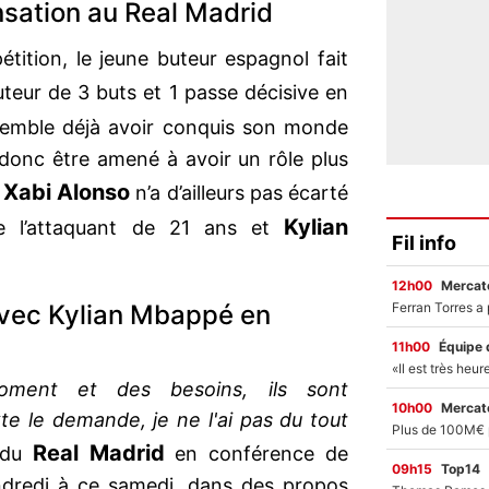
nsation au Real Madrid
tition, le jeune buteur espagnol fait
uteur de 3 buts et 1 passe décisive en
emble déjà avoir conquis son monde
t donc être amené à avoir un rôle plus
Xabi Alonso
.
n’a d’ailleurs pas écarté
Kylian
re l’attaquant de 21 ans et
Fil info
12h00
Mercato
avec Kylian Mbappé en
11h00
Équipe 
ment et des besoins, ils sont
10h00
Mercato
te le demande, je ne l'ai pas du tout
Real Madrid
r du
en conférence de
09h15
Top14
ndredi à ce samedi, dans des propos