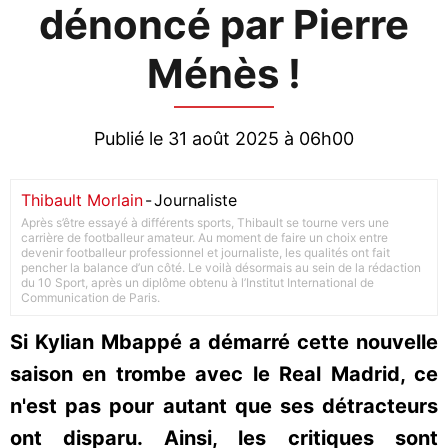
dénoncé par Pierre
Ménès !
Publié le 31 août 2025 à 06h00
Thibault Morlain
-
Journaliste
Après s’être essayé à différents sports, Thibault se tourne vers une
carrière de footballeur amateur. Au moment de faire un choix entre
devenir footballeur professionnel et journaliste, les qualités ont fait
pencher la balance d’un côté. Le voilà désormais au sein de la rédaction
du 10 Sport, après un diplôme obtenu à l’Institut International de
Communication de Paris.
Si Kylian Mbappé a démarré cette nouvelle
saison en trombe avec le Real Madrid, ce
n'est pas pour autant que ses détracteurs
ont disparu. Ainsi, les critiques sont