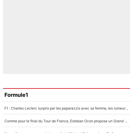
Formule1
F1 : Charles Leclerc surpris par les paparazzis avec sa femme, les rumeurs étaient vraies !
Comme pour le final du Tour de France, Esteban Ocon propose un Grand Prix de Formule 1 à Paris : «Autour de l’Arc de Triomphe, ce serait génial» !