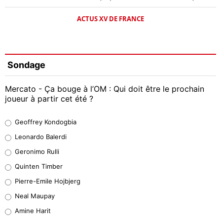
ACTUS XV DE FRANCE
Sondage
Mercato - Ça bouge à l’OM : Qui doit être le prochain
joueur à partir cet été ?
Geoffrey Kondogbia
Geoffrey Kondogbia
38%
Leonardo Balerdi
Leonardo Balerdi
Geronimo Rulli
32%
Quinten Timber
Geronimo Rulli
Pierre-Emile Hojbjerg
4%
Neal Maupay
Quinten Timber
Amine Harit
1%