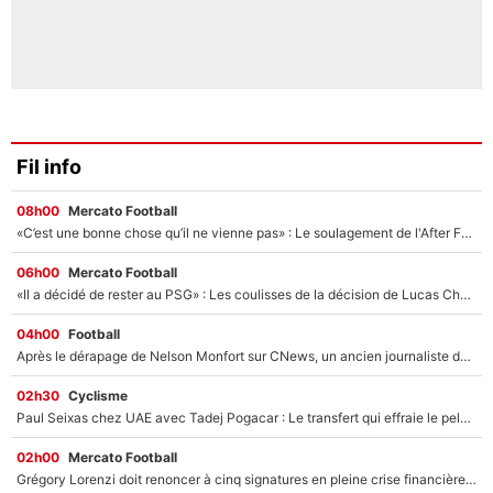
Fil info
08h00
Mercato Football
«C’est une bonne chose qu’il ne vienne pas» : Le soulagement de l'After Foot après le transfert avorté de Yan Diomandé au PSG
06h00
Mercato Football
«Il a décidé de rester au PSG» : Les coulisses de la décision de Lucas Chevalier pour son transfert
04h00
Football
Après le dérapage de Nelson Monfort sur CNews, un ancien journaliste de France Télévisions relance la polémique sur les incendies en Gironde
02h30
Cyclisme
Paul Seixas chez UAE avec Tadej Pogacar : Le transfert qui effraie le peloton, «c’est la pire des choses qui puisse arriver»
02h00
Mercato Football
Grégory Lorenzi doit renoncer à cinq signatures en pleine crise financière : L’IA propose sept noms à l’OM pour un mercato réussi... à seulement 5M€ !