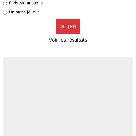
Faris Moumbagna
Pierre-Emile Hojbjerg
Un autre joueur
9%
VOTER
Neal Maupay
4%
Voir les résultats
Amine Harit
3%
Faris Moumbagna
4%
Un autre joueur
5%
1464 personnes ont participé aux votes.