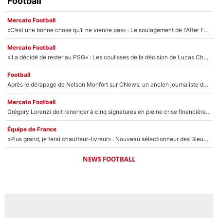
Football
Mercato Football
«C’est une bonne chose qu’il ne vienne pas» : Le soulagement de l'After Foot après le transfert avorté de Yan Diomandé au PSG
Mercato Football
«Il a décidé de rester au PSG» : Les coulisses de la décision de Lucas Chevalier pour son transfert
Football
Après le dérapage de Nelson Monfort sur CNews, un ancien journaliste de France Télévisions relance la polémique sur les incendies en Gironde
Mercato Football
Grégory Lorenzi doit renoncer à cinq signatures en pleine crise financière : L’IA propose sept noms à l’OM pour un mercato réussi... à seulement 5M€ !
Équipe de France
«Plus grand, je ferai chauffeur-livreur» : Nouveau sélectionneur des Bleus, Zinédine Zidane s’était imaginé un avenir très différent lorsqu'il était enfant
NEWS FOOTBALL