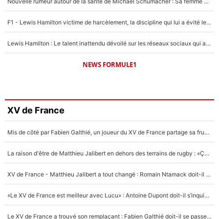
Nouvelle rumeur autour de la santé de Michael Schumacher : Sa femme Corinna sort du silence
F1 - Lewis Hamilton victime de harcèlement, la discipline qui lui a évité le pire : «J'aurais probablement mal tourné»
Lewis Hamilton : Le talent inattendu dévoilé sur les réseaux sociaux qui a impressionné Kim Kardashian pendant leurs vacances en amoureux !
NEWS FORMULE1
XV de France
Mis de côté par Fabien Galthié, un joueur du XV de France partage sa frustration : «ils ne me l’ont pas dit tout de suite»
La raison d'être de Matthieu Jalibert en dehors des terrains de rugby : «Ça m'atteint autant que si tu touches à un membre de ma famille»
XV de France - Matthieu Jalibert a tout changé : Romain Ntamack doit-il s’inquiéter pour sa place à un an de la Coupe du monde ?
«Le XV de France est meilleur avec Lucu» : Antoine Dupont doit-il s’inquiéter pour sa place ?
Le XV de France a trouvé son remplaçant : Fabien Galthié doit-il se passer d'Antoine Dupont ?