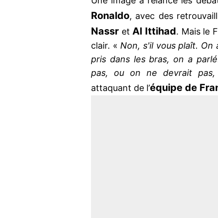
Une image a relancé les déba
Ronaldo
, avec des retrouvail
Nassr
Al Ittihad
et
. Mais le 
clair. «
Non, s'il vous plaît. On
pris dans les bras, on a parlé
pas, ou on ne devrait pa
équipe de Fra
attaquant de l’