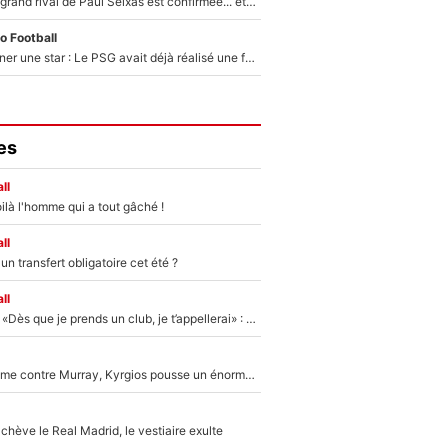
La signature du grand rival de Paul Seixas est confirmée... et c'est une excellente nouvelle pour l'équipe Decathlon-CMA CGM !
o Football
250M€ pour signer une star : Le PSG avait déjà réalisé une folie sur le mercato bien avant Neymar !
es
ll
ilà l'homme qui a tout gâché !
ll
n transfert obligatoire cet été ?
ll
Mercato - OM - «Dès que je prends un club, je t’appellerai» : La promesse de Marcelino au moment de claquer la porte
Victime de racisme contre Murray, Kyrgios pousse un énorme coup de gueule !
hève le Real Madrid, le vestiaire exulte