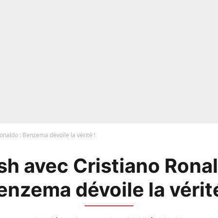
onaldo : Benzema dévoile la vérité !
sh avec Cristiano Ronal
enzema dévoile la vérité