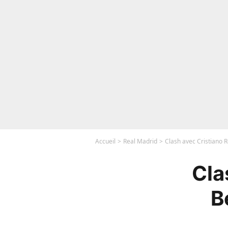
Accueil
Real Madrid
Clash avec Cristiano R
Cla
B