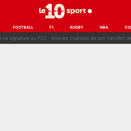
Le PSG a dit non au transfert qui bat tous les records sur 
e des ravages à Marseille : L’OM a placé 12 joueurs sur le marché des transferts… 
FOOTBALL
F1
RUGBY
NBA
CO
sa signature au PSG : Voilà les coulisses de son transfert 
e Paul Seixas est confirmée... et c'est une excellente nouvelle 
: Le PSG avait déjà réalisé une folie sur le mercato bien av