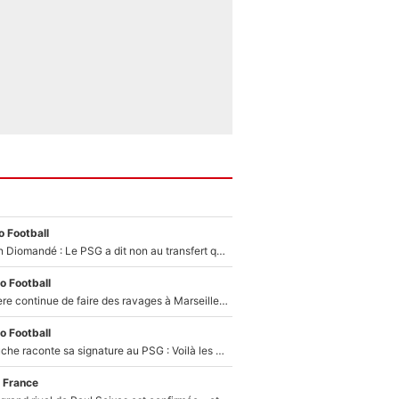
 Football
140M€ pour Yan Diomandé : Le PSG a dit non au transfert qui bat tous les records sur le mercato
o Football
La crise financière continue de faire des ravages à Marseille : L’OM a placé 12 joueurs sur le marché des transferts… et ça pourrait lui rapporter près de 100M€ !
o Football
Maghnes Akliouche raconte sa signature au PSG : Voilà les coulisses de son transfert de rêve à 50M€
 France