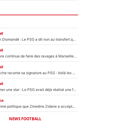
ll
140M€ pour Yan Diomandé : Le PSG a dit non au transfert qui bat tous les records sur le mercato
ll
La crise financière continue de faire des ravages à Marseille : L’OM a placé 12 joueurs sur le marché des transferts… et ça pourrait lui rapporter près de 100M€ !
ll
Maghnes Akliouche raconte sa signature au PSG : Voilà les coulisses de son transfert de rêve à 50M€
ll
250M€ pour signer une star : Le PSG avait déjà réalisé une folie sur le mercato bien avant Neymar !
ce
Voilà le seul homme politique que Zinedine Zidane a accepté dans son entourage : «Je garde un très bon souvenir de lui»
NEWS FOOTBALL