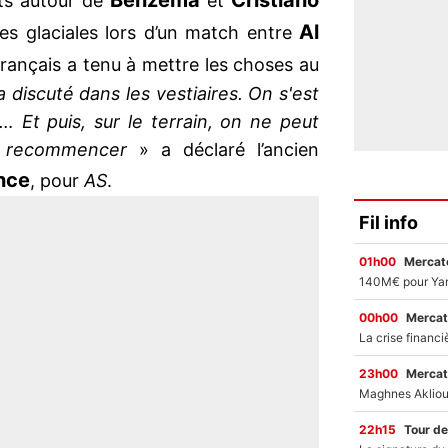
Benzema
Cristiano
ts autour de
et
Al
les glaciales lors d’un match entre
Français a tenu à mettre les choses au
 a discuté dans les vestiaires. On s'est
… Et puis, sur le terrain, on ne peut
s, recommencer
» a déclaré l’ancien
nce
, pour
AS
.
Fil info
01h00
Mercato
00h00
Mercat
23h00
Mercat
22h15
Tour de